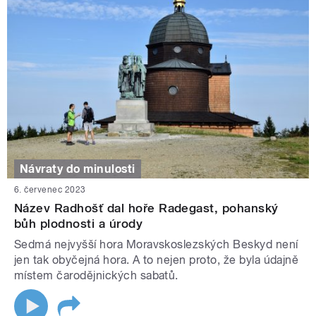
Návraty do minulosti
6. červenec 2023
Název Radhošť dal hoře Radegast, pohanský
bůh plodnosti a úrody
Sedmá nejvyšší hora Moravskoslezských Beskyd není
jen tak obyčejná hora. A to nejen proto, že byla údajně
místem čarodějnických sabatů.