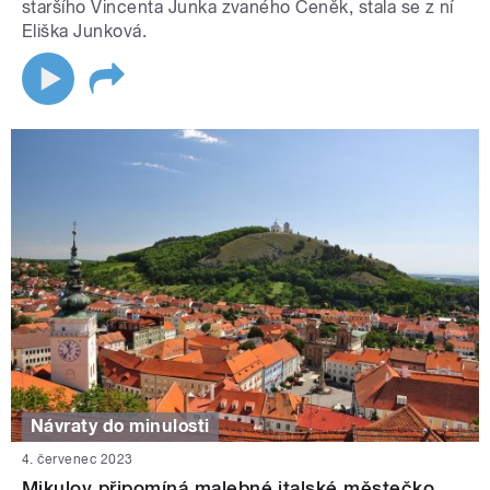
staršího Vincenta Junka zvaného Čeněk, stala se z ní
Eliška Junková.
Návraty do minulosti
4. červenec 2023
Mikulov připomíná malebné italské městečko.