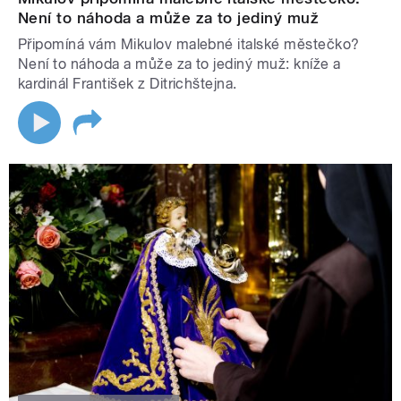
Není to náhoda a může za to jediný muž
Připomíná vám Mikulov malebné italské městečko?
Není to náhoda a může za to jediný muž: kníže a
kardinál František z Ditrichštejna.