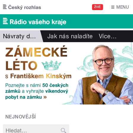
Přejít k hlavnímu obsahu
MENU
ŽIVĚ
Návraty do minulosti
Jak nás naladíte
Více
…
NEJNOVĚJŠÍ