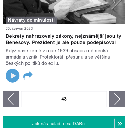
Návraty do minulosti
30. červen 2023
Dekrety nahrazovaly zákony, nejznámější jsou ty
Benešovy. Prezident je ale pouze podepisoval
Když naše země v roce 1939 obsadila německá
armáda a vznikl Protektorát, přesunula se většina
českých politiků do exilu.
STRÁNKY
43
n
zí
Jak nás naladíte na DABu