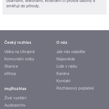
usárnami, teletinami, krosnami či prostě baťohy a
směřují do přírody.
Český rozhlas
O nás
Válka na Ukrajině
Jak nás naladíte
Komunální volby
Nápověda
Stanice
Lidé v rádiu
eShop
Kariéra
Kontakt
Rozhlasový poplatek
mujRozhlas
Živé vysílání
Audioarchiv