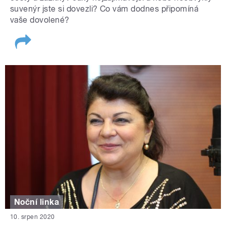
suvenýr jste si dovezli? Co vám dodnes připomíná
vaše dovolené?
Noční linka
10. srpen 2020