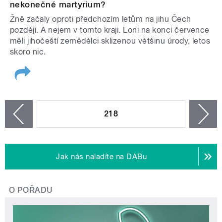
nekonečné martyrium?
Žně začaly oproti předchozím letům na jihu Čech
později. A nejem v tomto kraji. Loni na konci července
měli jihočeští zemědělci sklizenou většinu úrody, letos
skoro nic.
STRÁNKY
218
n
zí
Jak nás naladíte na DABu
O POŘADU