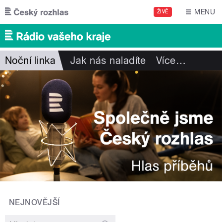
Přejít k hlavnímu obsahu
MENU
ŽIVĚ
Noční linka
Jak nás naladíte
Více
…
NEJNOVĚJŠÍ