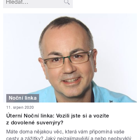
Noční linka
11. srpen 2020
Úterní Noční linka: Vozili jste si a vozíte
z dovolené suvenýry?
Máte doma nějakou věc, která vám připomíná vaše
cesty a zážitky? Jaký nejzajímavější a nebo neobvyklý