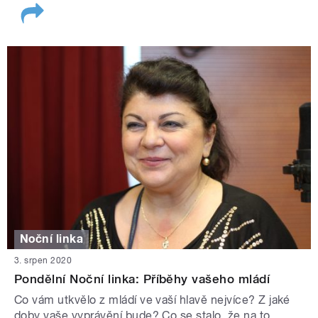
Noční linka
3. srpen 2020
Pondělní Noční linka: Příběhy vašeho mládí
Co vám utkvělo z mládí ve vaší hlavě nejvíce? Z jaké
doby vaše vyprávění bude? Co se stalo, že na to