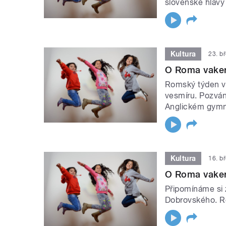
slovenské hlavy 
Kultura
23. b
O Roma vaker
Romský týden v 
vesmíru. Pozván
Anglickém gymn
Kultura
16. b
O Roma vaker
Připomínáme si 
Dobrovského. Ro