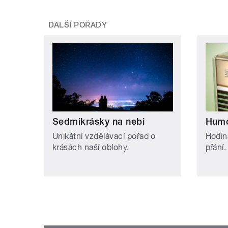
DALŠÍ POŘADY
Sedmikrásky na nebi
Humo
Unikátní vzdělávací pořad o
Hodin
krásách naší oblohy.
přání.