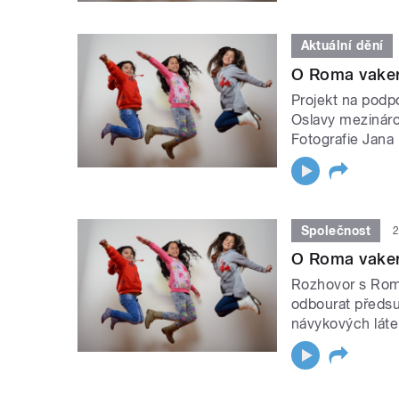
Aktuální dění
O Roma vaker
Projekt na podp
Oslavy mezináro
Fotografie Jana 
Společnost
2
O Roma vaker
Rozhovor s Rom
odbourat předs
návykových láte