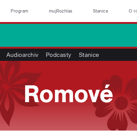
Program
mujRozhlas
Stanice
O r
Audioarchiv
Podcasty
Stanice