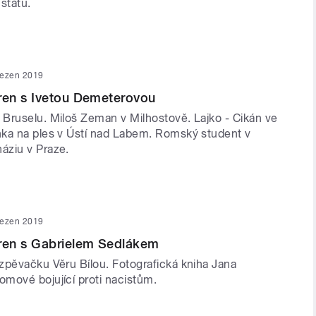
státu.
řezen 2019
en s Ivetou Demeterovou
Bruselu. Miloš Zeman v Milhostově. Lajko - Cikán ve
ka na ples v Ústí nad Labem. Romský student v
áziu v Praze.
řezen 2019
en s Gabrielem Sedlákem
zpěvačku Věru Bílou. Fotografická kniha Jana
mové bojující proti nacistům.