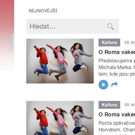
NEJNOVĚJŠÍ
Kultura
30. b
O Roma vaker
Představujeme p
Michala Marka. 
tam, kde jsou p
Kultura
30. b
O Roma vaker
Pocta zpěvačce 
Horvátem. Chari