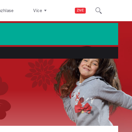
ozhlase
Více
ŽIVĚ