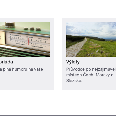
riáda
Výlety
a plná humoru na vaše
Průvodce po nejzajímavěj
místech Čech, Moravy a
Slezska.