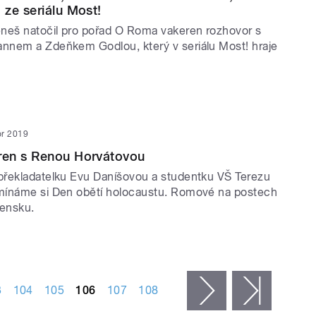
ze seriálu Most!
neš natočil pro pořad O Roma vakeren rozhovor s
nem a Zdeňkem Godlou, který v seriálu Most! hraje
or 2019
en s Renou Horvátovou
řekladatelku Evu Daníšovou a studentku VŠ Terezu
mínáme si Den obětí holocaustu. Romové na postech
vensku.
3
104
105
106
107
108
následující ›
poslední