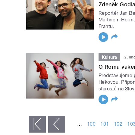
Zdeněk Godla 
Reportér Jan Be
Martinem Hofman
Frantu.
Kultura
2. ún
O Roma vaker
Představujeme p
Hekovou. Připo
starostů na Slo
STRÁNKY
…
100
101
102
10
« první
‹ předchozí