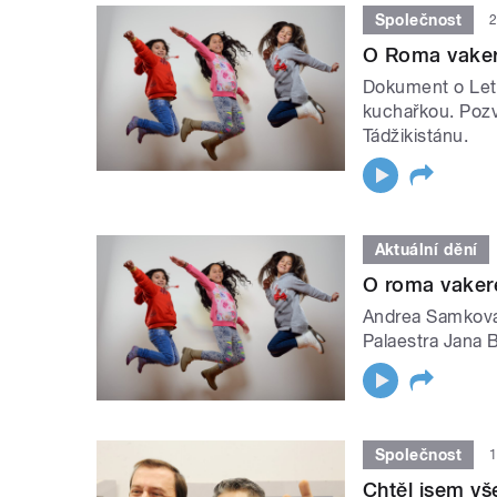
Společnost
2
O Roma vaker
Dokument o Lete
kuchařkou. Pozv
Tádžikistánu.
Aktuální dění
O roma vaker
Andrea Samková
Palaestra Jana B
Společnost
1
Chtěl jsem vš