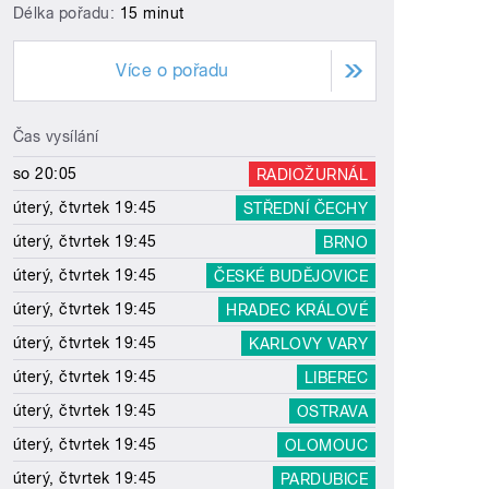
Délka pořadu:
15 minut
Více o pořadu
Čas vysílání
so 20:05
RADIOŽURNÁL
úterý, čtvrtek 19:45
STŘEDNÍ ČECHY
úterý, čtvrtek 19:45
BRNO
úterý, čtvrtek 19:45
ČESKÉ BUDĚJOVICE
úterý, čtvrtek 19:45
HRADEC KRÁLOVÉ
úterý, čtvrtek 19:45
KARLOVY VARY
úterý, čtvrtek 19:45
LIBEREC
úterý, čtvrtek 19:45
OSTRAVA
úterý, čtvrtek 19:45
OLOMOUC
úterý, čtvrtek 19:45
PARDUBICE