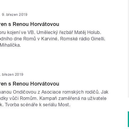
9. březen 2019
en s Renou Horvátovou
oru kojení ve VB. Umělecký řezbář Matěj Holub.
dního dne Romů v Karviné. Romské rádio Ginelli.
Mihalíčka.
. březen 2019
en s Renou Horvátovou
anou Ondičovou z Asociace romských rodičů. Jak
udky vůči Romům. Kampaň zaměřená na uživatele
k. Tvorba scénáře k seriálu Most.