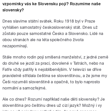
vzpomínky vás ke Slovensku pojí? Rozumíme naše
slovensky?
Dnes slavíme státní svátek. Roku 1918 byl v Praze
vyhlášen samostatný československý stát. Dnes už
zůstalo pouze samostatné Česko a Slovensko. Lidé na
obou stranách ale na léta společného života
nezapomínají.
Stále mnoho rodin pojí smíšená manželství, z jedné země
do druhé se jezdí za prací, dovolené v Tatrách, nebo na
Fatře vždy patřily k nejoblíbenějším. V televizi se dříve
pravidelně střídala čeština se slovenštinou, a že jsme my
Češi rozuměli slovenštině a opačně, to bylo naprosto
normální a samozřejmé.
Ale co dnes? Rozumí například naše děti slovensky? Je
slovenština pro češtinu dnes už cizí jazyk? Možný i vy