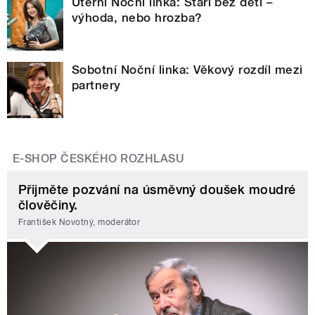
Úterní Noční linka: Stáří bez dětí –
výhoda, nebo hrozba?
Sobotní Noční linka: Věkový rozdíl mezi
partnery
E-SHOP ČESKÉHO ROZHLASU
Přijměte pozvání na úsměvný doušek moudré
člověčiny.
František Novotný, moderátor