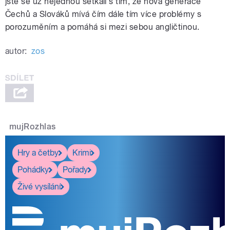
jste se už nejednou setkali s tím, že nová generace
Čechů a Slováků mívá čím dále tím více problémy s
porozuměním a pomáhá si mezi sebou angličtinou.
autor:
zos
mujRozhlas
Hry a četby
Krimi
Pohádky
Pořady
Živé vysílání