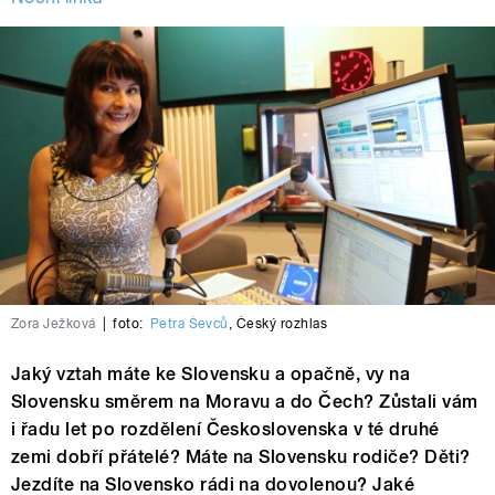
Zora Ježková
|
foto:
Petra Ševců
,
Český rozhlas
Jaký vztah máte ke Slovensku a opačně, vy na
Slovensku směrem na Moravu a do Čech? Zůstali vám
i řadu let po rozdělení Československa v té druhé
zemi dobří přátelé? Máte na Slovensku rodiče? Děti?
Jezdíte na Slovensko rádi na dovolenou? Jaké