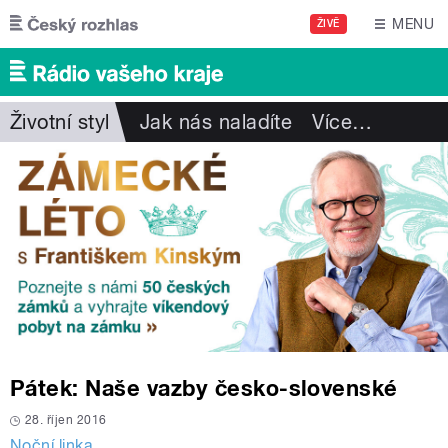
Přejít k hlavnímu obsahu
MENU
ŽIVĚ
Životní styl
Jak nás naladíte
Více
…
Pátek: Naše vazby česko-slovenské
28. říjen 2016
Noční linka