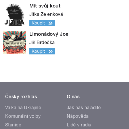
Mít svůj kout
Jitka Zelenková
Koupit
Limonádový Joe
Jiří Brdečka
Koupit
Český rozhlas
O nás
Válka na Ukrajině
Jak nás naladíte
Komunální volby
Nápověda
Stanice
Lidé v rádiu