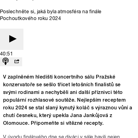
Poslechněte si, jaká byla atmosféra na finále
Pochoutkového roku 2024
40:51
V zaplněném hledišti koncertního sálu Pražské
konzervatoře se sešlo třicet letošních finalistů se
svými rodinami a nechyběli ani další příznivci této
populární rozhlasové soutěže. Nejlepším receptem
roku 2024 se stal slaný kynutý koláč s výraznou vůní a
chutí česneku, který upekla Jana Jankůjová z
Olomouce. Připomeňte si vítězné recepty.
V úvodu finálového dne se diváci v sále bavili nejen