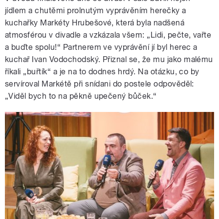
jídlem a chutěmi prolnutým vyprávěním herečky a
kuchařky Markéty Hrubešové, která byla nadšená
atmosférou v divadle a vzkázala všem: „Lidi, pečte, vařte
a buďte spolu!“ Partnerem ve vyprávění jí byl herec a
kuchař Ivan Vodochodský. Přiznal se, že mu jako malému
říkali „buřtík“ a je na to dodnes hrdý. Na otázku, co by
servíroval Markétě při snídani do postele odpověděl:
„Viděl bych to na pěkně upečený bůček.“