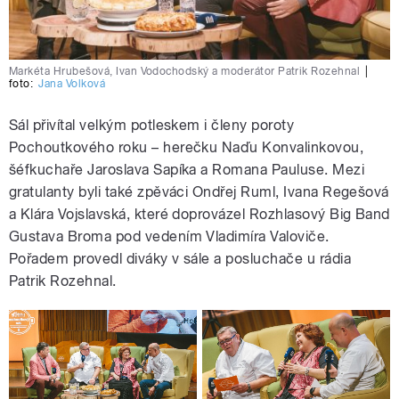
Markéta Hrubešová, Ivan Vodochodský a moderátor Patrik Rozehnal
|
foto:
Jana Volková
Sál přivítal velkým potleskem i členy poroty
Pochoutkového roku – herečku Naďu Konvalinkovou,
šéfkuchaře Jaroslava Sapíka a Romana Pauluse. Mezi
gratulanty byli také zpěváci Ondřej Ruml, Ivana Regešová
a Klára Vojslavská, které doprovázel Rozhlasový Big Band
Gustava Broma pod vedením Vladimíra Valoviče.
Pořadem provedl diváky v sále a posluchače u rádia
Patrik Rozehnal.