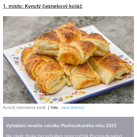
1. místo: Kynutý česnekový koláč
Kynutý česnekový koláč
|
foto:
Jana Volková
Vyhlášení nového ročníku Pochoutkového roku 2025
Na závěr finále byl vyhlášen nový ročník Pochoutkového