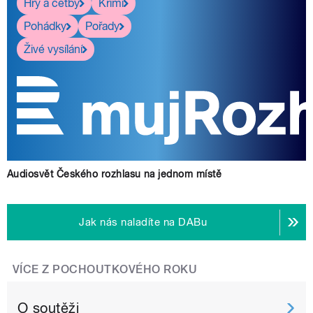
Hry a četby
Krimi
Pohádky
Pořady
Živé vysílání
Audiosvět Českého rozhlasu na jednom místě
Jak nás naladíte na DABu
VÍCE Z POCHOUTKOVÉHO ROKU
O soutěži