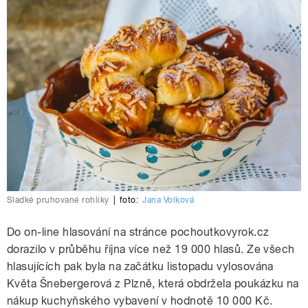
Sladké pruhované rohlíky
|
foto:
Jana Volková
Do on-line hlasování na stránce pochoutkovyrok.cz
dorazilo v průběhu října více než 19 000 hlasů. Ze všech
hlasujících pak byla na začátku listopadu vylosována
Květa Šnebergerová z Plzně, která obdržela poukázku na
nákup kuchyňského vybavení v hodnotě 10 000 Kč.