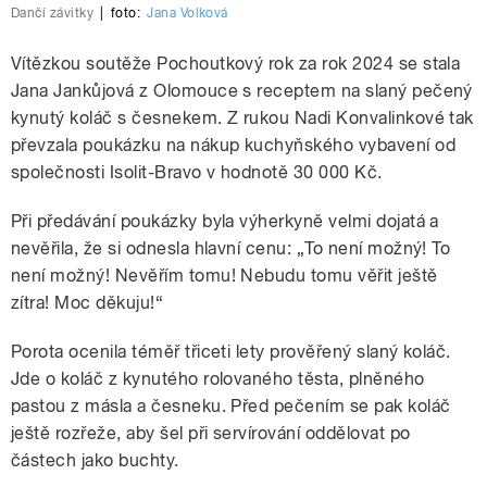
Dančí závitky
|
foto:
Jana Volková
Vítězkou soutěže Pochoutkový rok za rok 2024 se stala
Jana Jankůjová z Olomouce s receptem na slaný pečený
kynutý koláč s česnekem. Z rukou Nadi Konvalinkové tak
převzala poukázku na nákup kuchyňského vybavení od
společnosti Isolit-Bravo v hodnotě 30 000 Kč.
Při předávání poukázky byla výherkyně velmi dojatá a
nevěřila, že si odnesla hlavní cenu: „To není možný! To
není možný! Nevěřím tomu! Nebudu tomu věřit ještě
zítra! Moc děkuju!“
Porota ocenila téměř třiceti lety prověřený slaný koláč.
Jde o koláč z kynutého rolovaného těsta, plněného
pastou z másla a česneku. Před pečením se pak koláč
ještě rozřeže, aby šel při servírování oddělovat po
částech jako buchty.