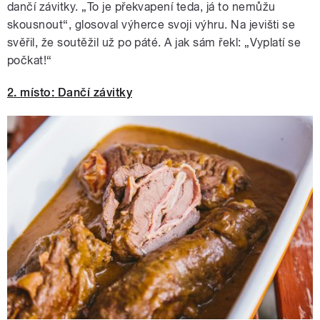
dančí závitky. „To je překvapení teda, já to nemůžu
skousnout“, glosoval výherce svoji výhru. Na jevišti se
svěřil, že soutěžil už po páté. A jak sám řekl: „Vyplatí se
počkat!“
2. místo: Dančí závitky