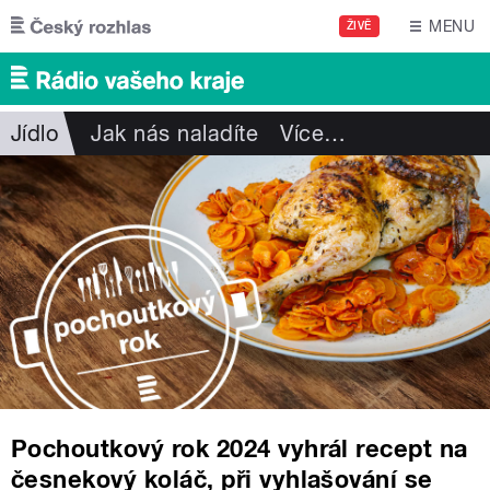
Přejít k hlavnímu obsahu
MENU
ŽIVĚ
Jídlo
Jak nás naladíte
Více
…
Pochoutkový rok 2024 vyhrál recept na
česnekový koláč, při vyhlašování se