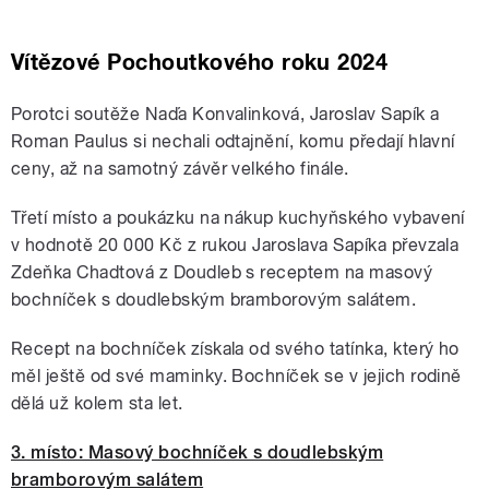
Vítězové Pochoutkového roku 2024
Porotci soutěže Naďa Konvalinková, Jaroslav Sapík a
Roman Paulus si nechali odtajnění, komu předají hlavní
ceny, až na samotný závěr velkého finále.
Třetí místo a poukázku na nákup kuchyňského vybavení
v hodnotě 20 000 Kč z rukou Jaroslava Sapíka převzala
Zdeňka Chadtová z Doudleb s receptem na masový
bochníček s doudlebským bramborovým salátem.
Recept na bochníček získala od svého tatínka, který ho
měl ještě od své maminky. Bochníček se v jejich rodině
dělá už kolem sta let.
3. místo: Masový bochníček s doudlebským
bramborovým salátem