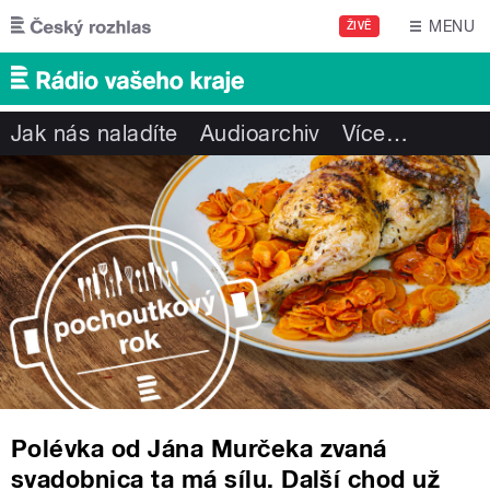
Přejít k hlavnímu obsahu
MENU
ŽIVĚ
Jak nás naladíte
Audioarchiv
Více
…
Polévka od Jána Murčeka zvaná
svadobnica ta má sílu. Další chod už