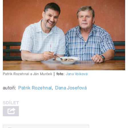
Patrik Rozehnal a Ján Murček
|
foto:
Jana Volková
autoři:
Patrik Rozehnal
,
Dana Josefová