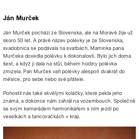
Ján Murček
Ján Murček pochází ze Slovenska, ale na Moravě žije už
skoro 50 let. A právě název polévky je ze Slovenska,
svadobnica se podávala na svatbách. Maminka pana
Murčeka dovedla polévku k dokonalosti. Bylo jich doma
šest, a když ji dala na stůl, během hodiny polévka
zmizela. Pan Murček vaří polévky alespoň dvakrát do
měsíce, pro sebe nebo své přátele.
Pohostil nás také skvělými koláčky, které pekla jeho
známá, a dokonce nám zahrál na vozembouch. Společně
se svým kamarádem harmonikářem s ním jezdí po
veselkách a tancovačkách v kraji.