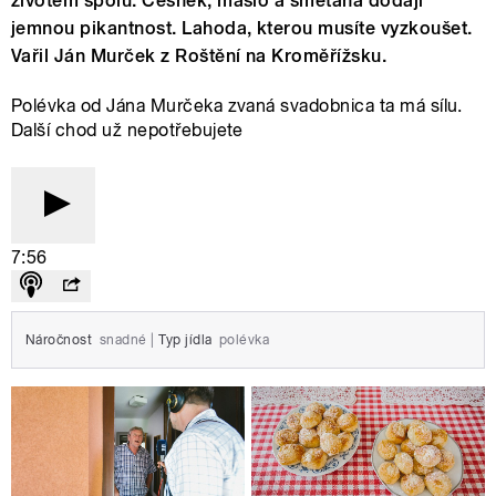
životem spolu. Česnek, máslo a smetana dodají
jemnou pikantnost. Lahoda, kterou musíte vyzkoušet.
Vařil Ján Murček z Roštění na Kroměřížsku.
Polévka od Jána Murčeka zvaná svadobnica ta má sílu.
Další chod už nepotřebujete
7:56
Náročnost
snadné
|
Typ jídla
polévka