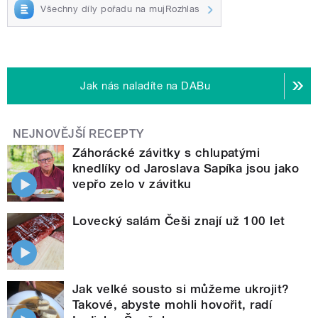
Všechny díly pořadu na mujRozhlas
Jak nás naladíte na DABu
NEJNOVĚJŠÍ RECEPTY
Záhorácké závitky s chlupatými
knedlíky od Jaroslava Sapíka jsou jako
vepřo zelo v závitku
Lovecký salám Češi znají už 100 let
Jak velké sousto si můžeme ukrojit?
Takové, abyste mohli hovořit, radí