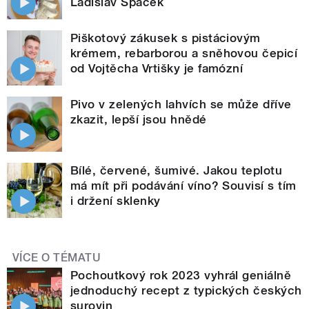
Ladislav Špaček
Piškotový zákusek s pistáciovým
krémem, rebarborou a sněhovou čepicí
od Vojtěcha Vrtišky je famózní
Pivo v zelených lahvích se může dříve
zkazit, lepší jsou hnědé
Bílé, červené, šumivé. Jakou teplotu
má mít při podávání víno? Souvisí s tím
i držení sklenky
VÍCE O TÉMATU
Pochoutkový rok 2023 vyhrál geniálně
jednoduchý recept z typických českých
surovin