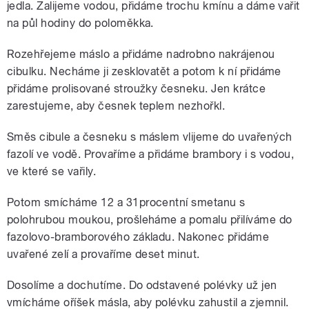
jedla. Zalijeme vodou, přidáme trochu kmínu a dáme vařit
na půl hodiny do poloměkka.
Rozehřejeme máslo a přidáme nadrobno nakrájenou
cibulku. Necháme ji zesklovatět a potom k ní přidáme
přidáme prolisované stroužky česneku. Jen krátce
zarestujeme, aby česnek teplem nezhořkl.
Směs cibule a česneku s máslem vlijeme do uvařených
fazolí ve vodě. Provaříme a přidáme brambory i s vodou,
ve které se vařily.
Potom smícháme 12 a 31procentní smetanu s
polohrubou moukou, prošleháme a pomalu přilíváme do
fazolovo-bramborového základu. Nakonec přidáme
uvařené zelí a provaříme deset minut.
Dosolíme a dochutíme. Do odstavené polévky už jen
vmícháme oříšek másla, aby polévku zahustil a zjemnil.