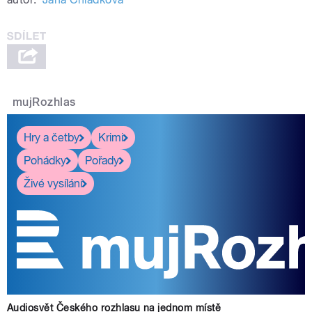
mujRozhlas
Hry a četby
Krimi
Pohádky
Pořady
Živé vysílání
Audiosvět Českého rozhlasu na jednom místě