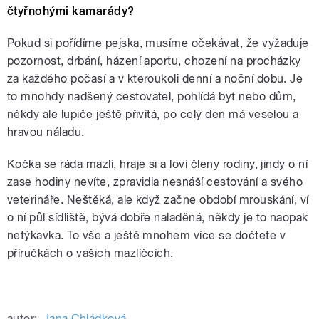
čtyřnohými kamarády?
Pokud si pořídíme pejska, musíme očekávat, že vyžaduje
pozornost, drbání, házení aportu, chození na procházky
za každého počasí a v kteroukoli denní a noční dobu. Je
to mnohdy nadšený cestovatel, pohlídá byt nebo dům,
někdy ale lupiče ještě přivítá, po celý den má veselou a
hravou náladu.
Kočka se ráda mazlí, hraje si a loví členy rodiny, jindy o ní
zase hodiny nevíte, zpravidla nesnáší cestování a svého
veterináře. Neštěká, ale když začne období mrouskání, ví
o ní půl sídliště, bývá dobře naladěná, někdy je to naopak
netýkavka. To vše a ještě mnohem více se dočtete v
příručkách o vašich mazlíčcích.
autor:
Jana Chládková