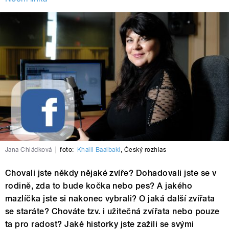
Jana Chládková
|
foto:
Khalil Baalbaki
,
Český rozhlas
Chovali jste někdy nějaké zvíře? Dohadovali jste se v
rodině, zda to bude kočka nebo pes? A jakého
mazlíčka jste si nakonec vybrali? O jaká další zvířata
se staráte? Chováte tzv. i užitečná zvířata nebo pouze
ta pro radost? Jaké historky jste zažili se svými