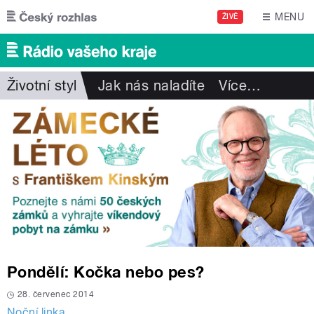
Přejít k hlavnímu obsahu
MENU
ŽIVĚ
Životní styl
Jak nás naladíte
Více
…
Pondělí: Kočka nebo pes?
28. červenec 2014
Noční linka