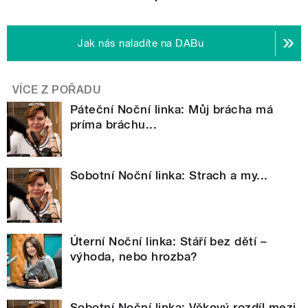
Jak nás naladíte na DABu
VÍCE Z POŘADU
Páteční Noční linka: Můj brácha má
príma bráchu...
Sobotní Noční linka: Strach a my...
Úterní Noční linka: Stáří bez dětí –
výhoda, nebo hrozba?
Sobotní Noční linka: Věkový rozdíl mezi