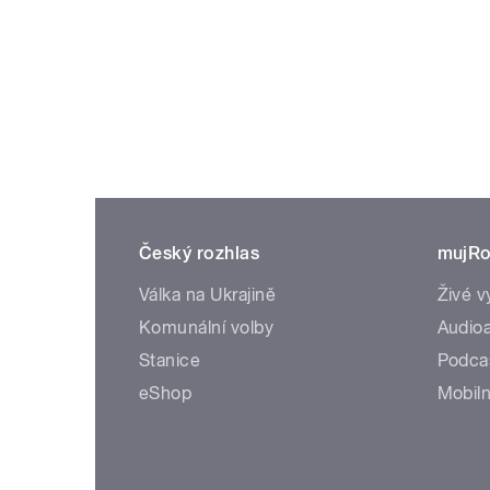
Český rozhlas
mujRo
Válka na Ukrajině
Živé v
Komunální volby
Audioa
Stanice
Podca
eShop
Mobiln