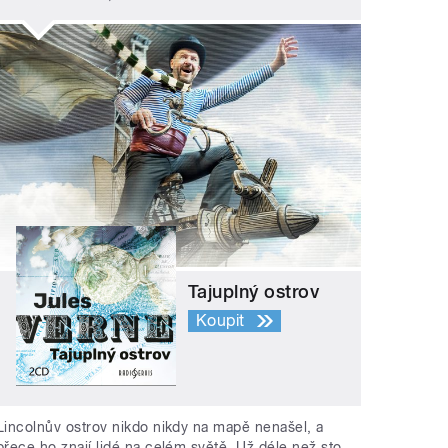
Tajuplný ostrov
Koupit
Lincolnův ostrov nikdo nikdy na mapě nenašel, a
přece ho znají lidé na celém světě. Už déle než sto