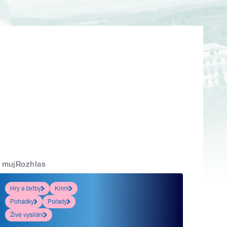
mujRozhlas
Hry a četby
Krimi
Pohádky
Pořady
Živé vysílání