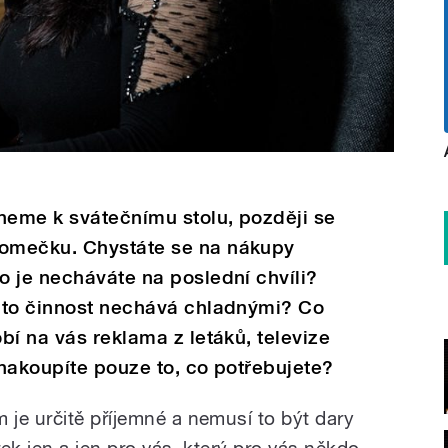
eme k svátečnímu stolu, později se
omečku. Chystáte se na nákupy
 je necháváte na poslední chvíli?
ato činnost nechává chladnými? Co
bí na vás reklama z letáků, televize
nakoupíte pouze to, co potřebujete?
je určitě příjemné a nemusí to být dary
ek jen a jen pro vás, který pro vás někdo