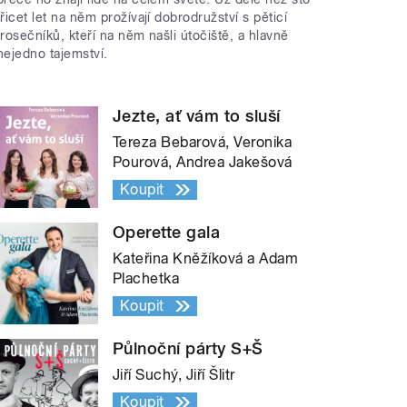
třicet let na něm prožívají dobrodružství s pěticí
trosečníků, kteří na něm našli útočiště, a hlavně
nejedno tajemství.
Jezte, ať vám to sluší
Tereza Bebarová, Veronika
Pourová, Andrea Jakešová
Koupit
Operette gala
Kateřina Kněžíková a Adam
Plachetka
Koupit
Půlnoční párty S+Š
Jiří Suchý, Jiří Šlitr
Koupit