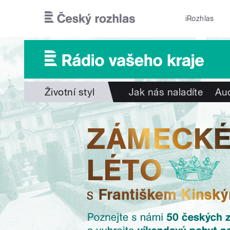
Přejít k hlavnímu obsahu
iRozhlas
Životní styl
Jak nás naladíte
Aud