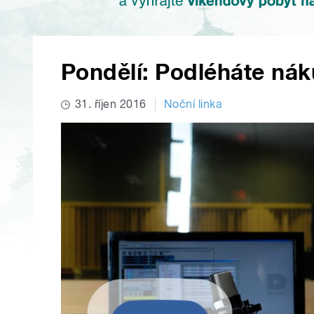
Pondělí: Podléháte ná
31. říjen 2016
Noční linka