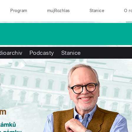
Program
mujRozhlas
Stanice
O r
ioarchiv
Podcasty
Stanice