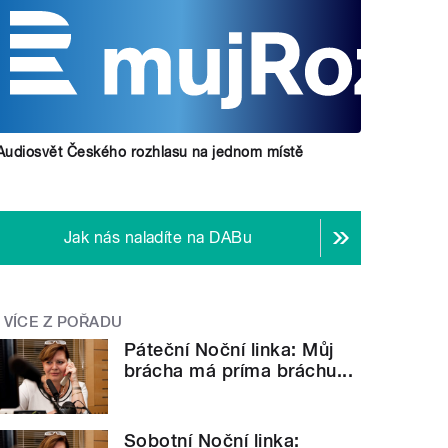
Audiosvět Českého rozhlasu na jednom místě
Jak nás naladíte na DABu
VÍCE Z POŘADU
Páteční Noční linka: Můj
brácha má príma bráchu...
Sobotní Noční linka: