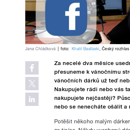
Jana Chládková
|
foto:
Khalil Baalbaki
,
Český rozhlas
Za necelé dva měsíce usedn
přesuneme k vánočnímu str
vánočních dárků už teď nebo
Nakupujete rádi nebo vás t
nakupujete nejčastěji? Půso
nebo se nenecháte ošálit a 
Potěšit někoho malým dárkem 
za tisíce. Někdy vyrobený dár