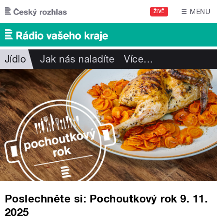
Přejít k hlavnímu obsahu
MENU
ŽIVĚ
Jídlo
Jak nás naladíte
Více
…
Poslechněte si: Pochoutkový rok 9. 11.
2025