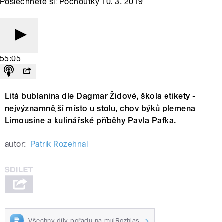
Poslechněte si: Pochoutky 10. 3. 2019
55:05
Litá bublanina dle Dagmar Židové, škola etikety -
nejvýznamnější místo u stolu, chov býků plemena
Limousine a kulinářské příběhy Pavla Pafka.
autor:
Patrik Rozehnal
Všechny díly pořadu na mujRozhlas