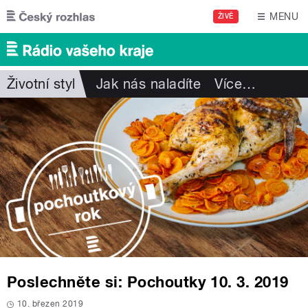
Přejít k hlavnímu obsahu
MENU
ŽIVĚ
Životní styl
Jak nás naladíte
Více
…
Poslechněte si: Pochoutky 10. 3. 2019
10. březen 2019