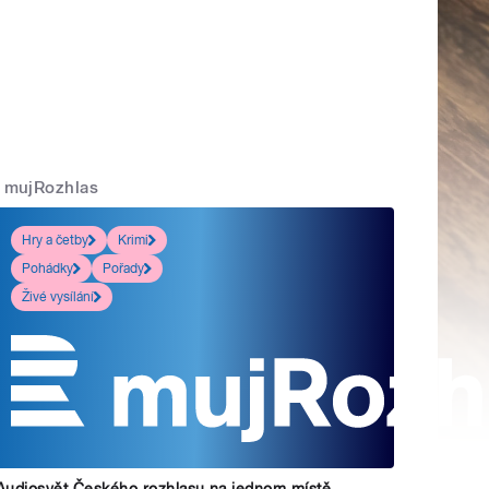
mujRozhlas
Hry a četby
Krimi
Pohádky
Pořady
Živé vysílání
Audiosvět Českého rozhlasu na jednom místě