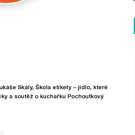
káše Skály, Škola etikety – jídlo, které
čky a soutěž o kuchařku Pochoutkový