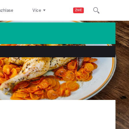
ozhlase
Více
ŽIVĚ