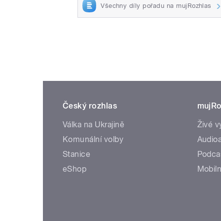
Všechny díly pořadu na mujRozhlas
Český rozhlas
mujRo
Válka na Ukrajině
Živé v
Komunální volby
Audioa
Stanice
Podca
eShop
Mobiln