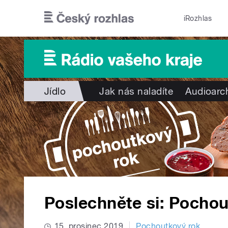
Přejít k hlavnímu obsahu
iRozhlas
Jídlo
Jak nás naladíte
Audioarc
Poslechněte si: Pochou
15. prosinec 2019
Pochoutkový rok