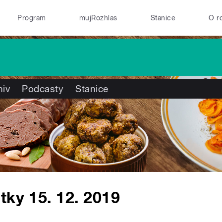
Program
mujRozhlas
Stanice
O r
hiv
Podcasty
Stanice
tky 15. 12. 2019