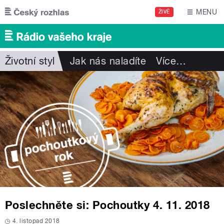
Přejít k hlavnímu obsahu
MENU
ŽIVĚ
Životní styl
Jak nás naladíte
Více
…
Poslechněte si: Pochoutky 4. 11. 2018
4. listopad 2018