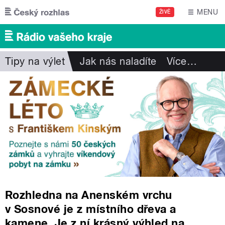
Přejít k hlavnímu obsahu
MENU
ŽIVĚ
Tipy na výlet
Jak nás naladíte
Více
…
Rozhledna na Anenském vrchu
v Sosnové je z místního dřeva a
kamene. Je z ní krásný výhled na