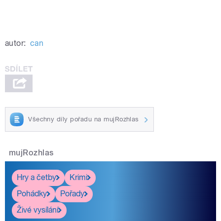
autor:
can
Všechny díly pořadu na mujRozhlas
mujRozhlas
Hry a četby
Krimi
Pohádky
Pořady
Živé vysílání