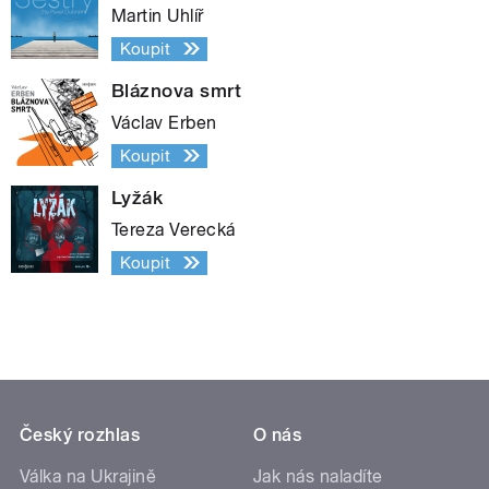
Martin Uhlíř
Koupit
Bláznova smrt
Václav Erben
Koupit
Lyžák
Tereza Verecká
Koupit
Český rozhlas
O nás
Válka na Ukrajině
Jak nás naladíte