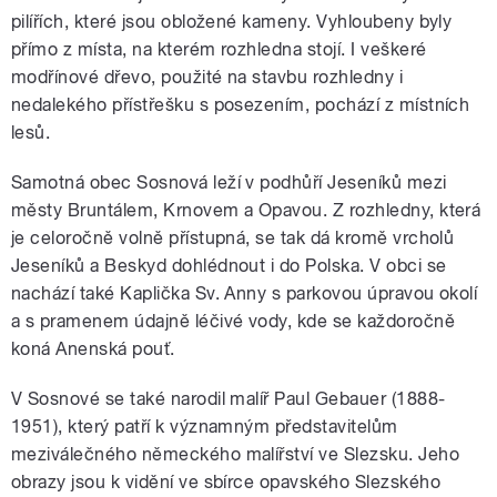
pilířích, které jsou obložené kameny. Vyhloubeny byly
přímo z místa, na kterém rozhledna stojí. I veškeré
modřínové dřevo, použité na stavbu rozhledny i
nedalekého přístřešku s posezením, pochází z místních
lesů.
Samotná obec Sosnová leží v podhůří Jeseníků mezi
městy Bruntálem, Krnovem a Opavou. Z rozhledny, která
je celoročně volně přístupná, se tak dá kromě vrcholů
Jeseníků a Beskyd dohlédnout i do Polska. V obci se
nachází také Kaplička Sv. Anny s parkovou úpravou okolí
a s pramenem údajně léčivé vody, kde se každoročně
koná Anenská pouť.
V Sosnové se také narodil malíř Paul Gebauer (1888-
1951), který patří k významným představitelům
meziválečného německého malířství ve Slezsku. Jeho
obrazy jsou k vidění ve sbírce opavského Slezského