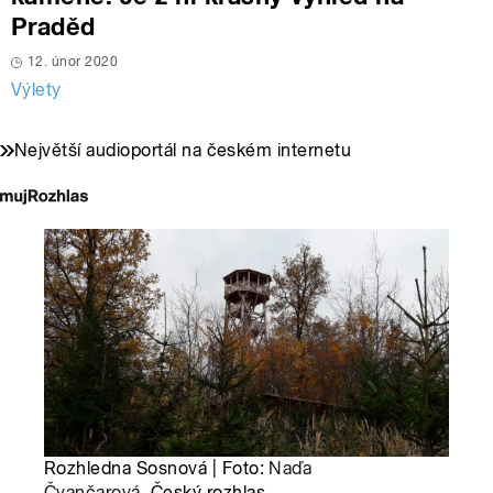
Praděd
12. únor 2020
Výlety
Největší audioportál na českém internetu
Rozhledna Sosnová | Foto:
Naďa
Čvančarová
, Český rozhlas