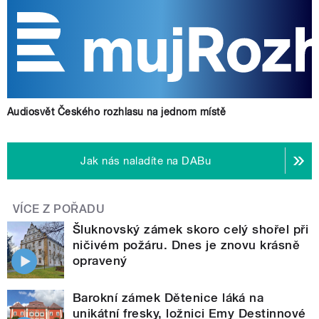
Audiosvět Českého rozhlasu na jednom místě
Jak nás naladíte na DABu
VÍCE Z POŘADU
Šluknovský zámek skoro celý shořel při
ničivém požáru. Dnes je znovu krásně
opravený
Barokní zámek Dětenice láká na
unikátní fresky, ložnici Emy Destinnové