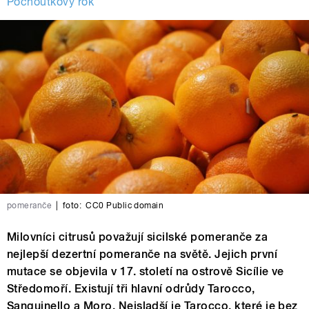
Pochoutkový rok
pomeranče
|
foto:
CC0 Public domain
Milovníci citrusů považují sicilské pomeranče za
nejlepší dezertní pomeranče na světě. Jejich první
mutace se objevila v 17. století na ostrově Sicílie ve
Středomoří. Existují tři hlavní odrůdy Tarocco,
Sanguinello a Moro. Nejsladší je Tarocco, které je bez