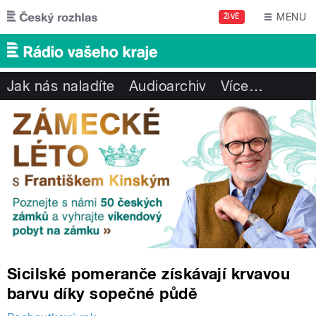
Přejít k hlavnímu obsahu
MENU
ŽIVĚ
Jak nás naladíte
Audioarchiv
Více
…
Sicilské pomeranče získávají krvavou
barvu díky sopečné půdě