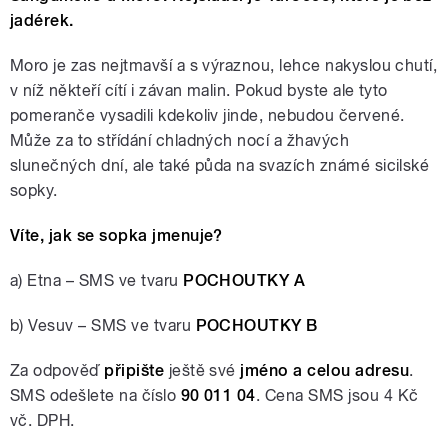
jadérek.
Moro je zas nejtmavší a s výraznou, lehce nakyslou chutí,
v níž někteří cítí i závan malin. Pokud byste ale tyto
pomeranče vysadili kdekoliv jinde, nebudou červené.
Může za to střídání chladných nocí a žhavých
slunečných dní, ale také půda na svazích známé sicilské
sopky.
Víte, jak se sopka jmenuje?
a) Etna – SMS ve tvaru
POCHOUTKY A
b) Vesuv – SMS ve tvaru
POCHOUTKY B
Za odpověď
připište
ještě své
jméno a celou adresu
.
SMS odešlete na číslo
90 011 04
. Cena SMS jsou 4 Kč
vč. DPH.