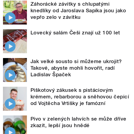
Záhorácké závitky s chlupatými
knedlíky od Jaroslava Sapíka jsou jako
vepřo zelo v závitku
Lovecký salám Češi znají už 100 let
Jak velké sousto si můžeme ukrojit?
Takové, abyste mohli hovořit, radí
Ladislav Špaček
Piškotový zákusek s pistáciovým
krémem, rebarborou a sněhovou čepicí
od Vojtěcha Vrtišky je famózní
Pivo v zelených lahvích se může dříve
zkazit, lepší jsou hnědé