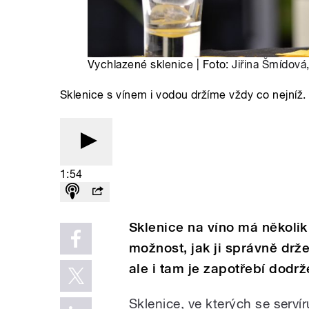
Vychlazené sklenice | Foto:
Jiřina Šmídová
Sklenice s vínem i vodou držíme vždy co nejníž.
1:54
Sklenice na víno má několik 
možnost, jak ji správně drže
ale i tam je zapotřebí dodr
Sklenice, ve kterých se servír