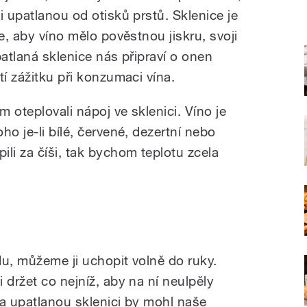
i upatlanou od otisků prstů. Sklenice je
e, aby víno mělo pověstnou jiskru, svoji
patlaná sklenice nás připraví o onen
tí zážitku při konzumaci vína.
 oteplovali nápoj ve sklenici. Víno je
ho je-li bílé, červené, dezertní nebo
i za číši, tak bychom teplotu zcela
du, můžeme ji uchopit volně do ruky.
 držet co nejníž, aby na ní neulpěly
na upatlanou sklenici by mohl naše