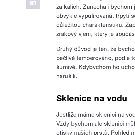
za kalich. Zanechali bychom j
obvykle vypulírovaná, třpytí s
důležitou charakteristiku. Za
zrakový vjem, který je součás
Druhý důvod je ten, že bychom
pečlivě temperováno, podle to
šumivé. Kdybychom ho uchopil
narušili.
Sklenice na vodu
Jestliže máme sklenici na vo
Vždy bychom ale sklenici měli
otisky našich prstů. Pohled 