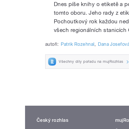
Dnes píše knihy o etiketě a 
tomto oboru. Jeho rady z etik
Pochoutkový rok každou neděl
všech regionálních stanicích
autoři:
Patrik Rozehnal
,
Dana Josefov
Všechny díly pořadu na mujRozhlas
Český rozhlas
mujRo