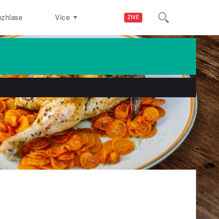
ozhlase
Více
ŽIVĚ