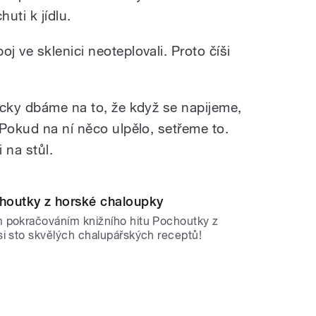
uti k jídlu.
 ve sklenici neoteplovali. Proto číši
ycky dbáme na to, že když se napijeme,
 Pokud na ní něco ulpělo, setřeme to.
 na stůl.
choutky z horské chaloupky
 pokračováním knižního hitu Pochoutky z
si sto skvělých chalupářských receptů!