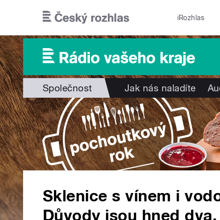
Přejít k hlavnímu obsahu
iRozhlas
Společnost
Jak nás naladíte
Au
Sklenice s vínem i vod
Důvody jsou hned dva, 