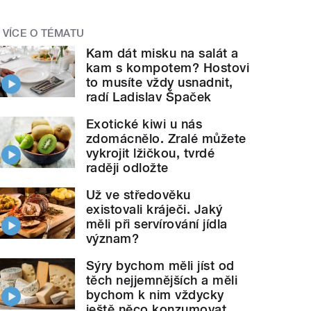
VÍCE O TÉMATU
Kam dát misku na salát a
kam s kompotem? Hostovi
to musíte vždy usnadnit,
radí Ladislav Špaček
Exotické kiwi u nás
zdomácnělo. Zralé můžete
vykrojit lžičkou, tvrdé
raději odložte
Už ve středověku
existovali kráječi. Jaký
měli při servírování jídla
význam?
Sýry bychom měli jíst od
těch nejjemnějších a měli
bychom k nim vždycky
ještě něco konzumovat