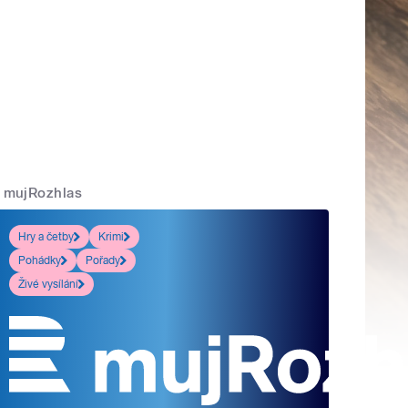
mujRozhlas
Hry a četby
Krimi
Pohádky
Pořady
Živé vysílání