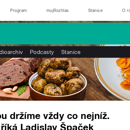
Program
mujRozhlas
Stanice
O r
dioarchiv
Podcasty
Stanice
ou držíme vždy co nejníž.
říká Ladislav Špaček