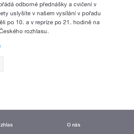
pořádá odborné přednášky a cvičení v
ety uslyšíte v našem vysílání v pořadu
i po 10. a v repríze po 21. hodině na
 Českého rozhlasu.
á
zhlas
O nás