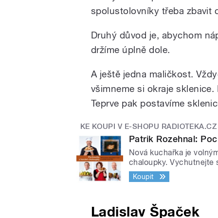
spolustolovníky třeba zbavit ch
Druhý důvod je, abychom nápoj
držíme úplně dole.
A ještě jedna maličkost. Vžd
všimneme si okraje sklenice.
Teprve pak postavíme sklenici
KE KOUPI V E-SHOPU RADIOTEKA.CZ
Patrik Rozehnal: Po
Nová kuchařka je volným
chaloupky. Vychutnejte 
Koupit
Ladislav Špaček