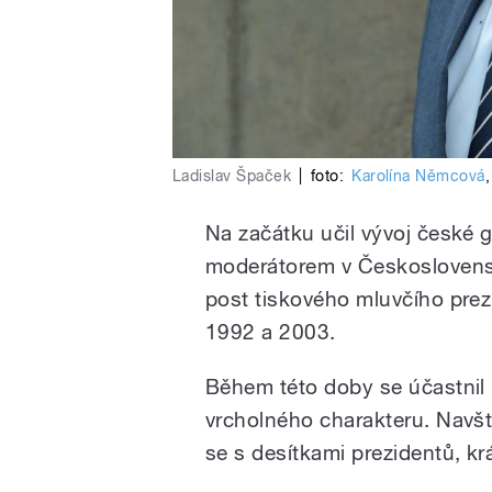
Ladislav Špaček
|
foto:
Karolína Němcová
Na začátku učil vývoj české g
moderátorem v Československ
post tiskového mluvčího prez
1992 a 2003.
Během této doby se účastnil
vrcholného charakteru. Navští
se s desítkami prezidentů, krá