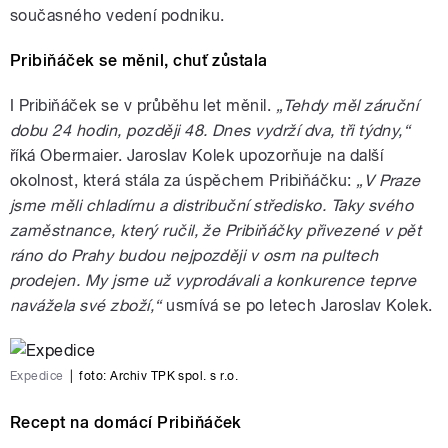
současného vedení podniku.
Pribiňáček se měnil, chuť zůstala
I Pribiňáček se v průběhu let měnil.
„Tehdy měl záruční
dobu 24 hodin, později 48. Dnes vydrží dva, tři týdny,“
říká Obermaier. Jaroslav Kolek upozorňuje na další
okolnost, která stála za úspěchem Pribiňáčku:
„V Praze
jsme měli chladírnu a distribuční středisko. Taky svého
zaměstnance, který ručil, že Pribiňáčky přivezené v pět
ráno do Prahy budou nejpozději v osm na pultech
prodejen. My jsme už vyprodávali a konkurence teprve
navážela své zboží,“
usmívá se po letech Jaroslav Kolek.
Expedice
|
foto:
Archiv TPK spol. s r.o.
Recept na domácí Pribiňáček