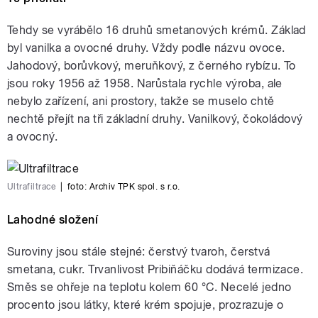
Tehdy se vyrábělo 16 druhů smetanových krémů. Základ
byl vanilka a ovocné druhy. Vždy podle názvu ovoce.
Jahodový, borůvkový, meruňkový, z černého rybízu. To
jsou roky 1956 až 1958. Narůstala rychle výroba, ale
nebylo zařízení, ani prostory, takže se muselo chtě
nechtě přejít na tři základní druhy. Vanilkový, čokoládový
a ovocný.
Ultrafiltrace
|
foto:
Archiv TPK spol. s r.o.
Lahodné složení
Suroviny jsou stále stejné: čerstvý tvaroh, čerstvá
smetana, cukr. Trvanlivost Pribiňáčku dodává termizace.
Směs se ohřeje na teplotu kolem 60 °C. Necelé jedno
procento jsou látky, které krém spojuje, prozrazuje o