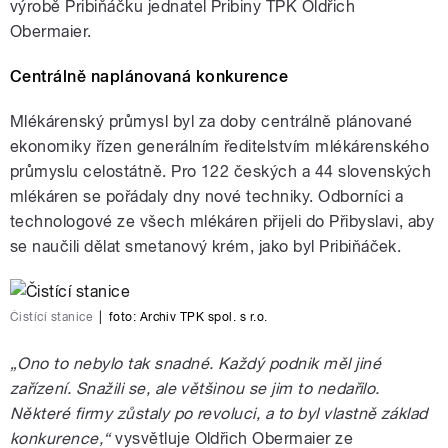
výrobě Pribiňáčku jednatel Pribiny TPK Oldřich
Obermaier.
Centrálně naplánovaná konkurence
Mlékárenský průmysl byl za doby centrálně plánované
ekonomiky řízen generálním ředitelstvím mlékárenského
průmyslu celostátně. Pro 122 českých a 44 slovenských
mlékáren se pořádaly dny nové techniky. Odborníci a
technologové ze všech mlékáren přijeli do Přibyslavi, aby
se naučili dělat smetanový krém, jako byl Pribiňáček.
Čistící stanice
|
foto:
Archiv TPK spol. s r.o.
„Ono to nebylo tak snadné. Každý podnik měl jiné
zařízení. Snažili se, ale většinou se jim to nedařilo.
Některé firmy zůstaly po revoluci, a to byl vlastně základ
konkurence,“
vysvětluje Oldřich Obermaier ze