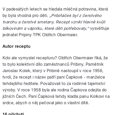
V padesátých letech se hledala mléčná potravina, která
by byla vhodná pro děti.
„Pribiňáček byl z čerstvého
tvarohu a čerstvé smetany. Recept vznikl hlavně kvůli
bílkovinám a vápníku, které děti potřebovaly,“
vysvětluje
jednatel Pripiny TPK Oldřich Obermaier.
Autor receptu
Kdo ale vymyslel recepturu? Oldřich Obermaier říká, že
to bylo kolektivní dílo zaměstnanců Pribiny. Pamětník
Jaroslav Kolek, který v Pribině nastoupil v roce 1956,
tvrdí, že recept i název patří paní Čapkové - manželce
tehdejšího ředitele. Považovali to za rodinné tajemství
výroby. V roce 1958 byla ale rodina Čapkova odejita do
jižních Čech. Paní Čapková tehdy kladla panu Kolkovi na
srdce, abych o něj pečoval jako o vlastní dítě.
16 příchutí