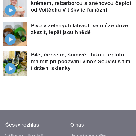
krémem, rebarborou a sněhovou čepicí
od Vojtěcha Vrtišky je famózní
Pivo v zelených lahvích se může dříve
zkazit, lepší jsou hnědé
Bílé, červené, šumivé. Jakou teplotu
má mít při podávání víno? Souvisí s tím
i držení sklenky
Český rozhlas
O nás