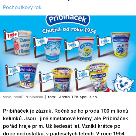
Pochoutkový rok
Vývoj obalů Pribináčku
|
foto:
Archiv TPK spol. s r.o.
Pribiňáček je zázrak. Ročně se ho prodá 100 milionů
kelímků. Jsou i jiné smetanové krémy, ale Pribiňáček
pořád hraje prim. Už šedesát let. Vznikl krátce po
době nedostatku, v padesátých letech. V roce 1954