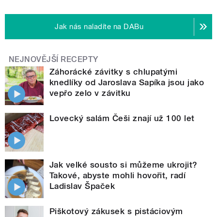
Jak nás naladíte na DABu
NEJNOVĚJŠÍ RECEPTY
Záhorácké závitky s chlupatými
knedlíky od Jaroslava Sapíka jsou jako
vepřo zelo v závitku
Lovecký salám Češi znají už 100 let
Jak velké sousto si můžeme ukrojit?
Takové, abyste mohli hovořit, radí
Ladislav Špaček
Piškotový zákusek s pistáciovým