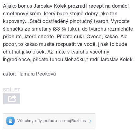
A jako bonus Jaroslav Kolek prozradil recept na domácí
smetanový krém, který bude stejně dobrý jako ten
kupovaný. „Stačí odstředěný plnotučný tvaroh. Vyrobíte
šlehačku ze smetany (33 % tuku), do tvarohu rozmícháte
příchutě, které chcete. Přidáte cukr. Ovoce, kakao. Ale
pozor, to kakao musíte rozpustit ve vodě, jinak to bude
chutnat jako písek. Až máte v tvarohu všechny
ingredience, přidáte tuhou šlehačku,“ radí Jaroslav Kolek.
autor:
Tamara Pecková
Všechny díly pořadu na mujRozhlas