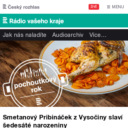
Přejít k hlavnímu obsahu
MENU
ŽIVĚ
Jak nás naladíte
Audioarchiv
Více
…
Smetanový Pribináček z Vysočiny slaví
šedesáté narozeniny