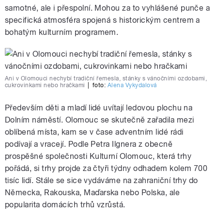
samotné, ale i přespolní. Mohou za to vyhlášené punče a
specifická atmosféra spojená s historickým centrem a
bohatým kulturním programem.
Ani v Olomouci nechybí tradiční řemesla, stánky s vánočními ozdobami,
cukrovinkami nebo hračkami
|
foto:
Alena Vykydalová
Především děti a mladí lidé uvítají ledovou plochu na
Dolním náměstí. Olomouc se skutečně zařadila mezi
oblíbená místa, kam se v čase adventním lidé rádi
podívají a vracejí. Podle Petra Ilgnera z obecně
prospěšné společnosti Kulturní Olomouc, která trhy
pořádá, si trhy projde za čtyři týdny odhadem kolem 700
tisíc lidí. Stále se sice vydáváme na zahraniční trhy do
Německa, Rakouska, Maďarska nebo Polska, ale
popularita domácích trhů vzrůstá.