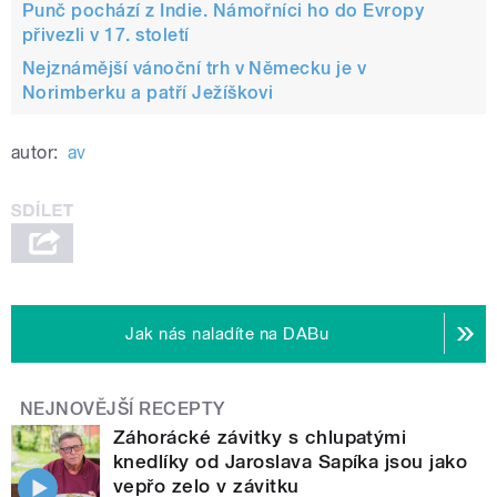
Punč pochází z Indie. Námořníci ho do Evropy
přivezli v 17. století
Nejznámější vánoční trh v Německu je v
Norimberku a patří Ježíškovi
autor:
av
Jak nás naladíte na DABu
NEJNOVĚJŠÍ RECEPTY
Záhorácké závitky s chlupatými
knedlíky od Jaroslava Sapíka jsou jako
vepřo zelo v závitku