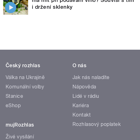
má mít při podávání víno? Souvisí s tím
i držení sklenky
Český rozhlas
O nás
Válka na Ukrajině
Jak nás naladíte
Komunální volby
Nápověda
Stanice
Lidé v rádiu
eShop
Kariéra
Kontakt
Rozhlasový poplatek
mujRozhlas
Živé vysílání