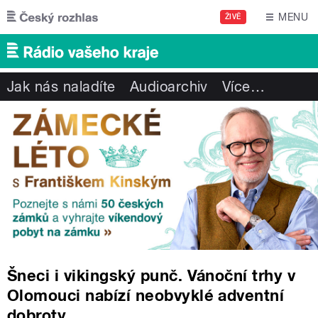
Přejít k hlavnímu obsahu
MENU
ŽIVĚ
Jak nás naladíte
Audioarchiv
Více
…
Šneci i vikingský punč. Vánoční trhy v
Olomouci nabízí neobvyklé adventní
dobroty