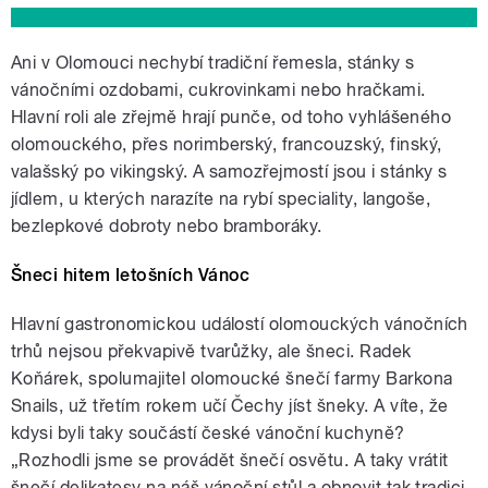
Ani v Olomouci nechybí tradiční řemesla, stánky s
vánočními ozdobami, cukrovinkami nebo hračkami.
Hlavní roli ale zřejmě hrají punče, od toho vyhlášeného
olomouckého, přes norimberský, francouzský, finský,
valašský po vikingský. A samozřejmostí jsou i stánky s
jídlem, u kterých narazíte na rybí speciality, langoše,
bezlepkové dobroty nebo bramboráky.
Šneci hitem letošních Vánoc
Hlavní gastronomickou událostí olomouckých vánočních
trhů nejsou překvapivě tvarůžky, ale šneci. Radek
Koňárek, spolumajitel olomoucké šnečí farmy Barkona
Snails, už třetím rokem učí Čechy jíst šneky. A víte, že
kdysi byli taky součástí české vánoční kuchyně?
„Rozhodli jsme se provádět šnečí osvětu. A taky vrátit
šnečí delikatesy na náš vánoční stůl a obnovit tak tradici,