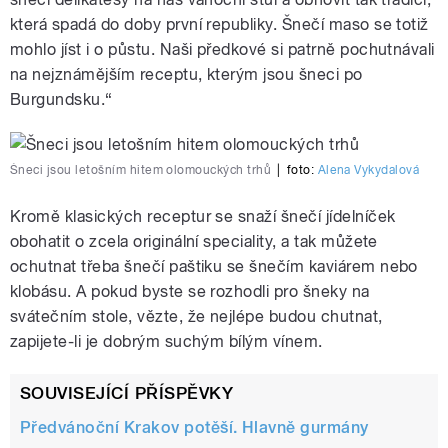
která spadá do doby první republiky. Šnečí maso se totiž
mohlo jíst i o půstu. Naši předkové si patrně pochutnávali
na nejznámějším receptu, kterým jsou šneci po
Burgundsku.“
Šneci jsou letošním hitem olomouckých trhů
|
foto:
Alena Vykydalová
Kromě klasických receptur se snaží šnečí jídelníček
obohatit o zcela originální speciality, a tak můžete
ochutnat třeba šnečí paštiku se šnečím kaviárem nebo
klobásu. A pokud byste se rozhodli pro šneky na
svátečním stole, vězte, že nejlépe budou chutnat,
zapijete-li je dobrým suchým bílým vínem.
SOUVISEJÍCÍ PŘÍSPĚVKY
Předvánoční Krakov potěší. Hlavně gurmány