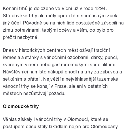
Konání trhů je doložené ve Vídni už v roce 1294.
Středověké trhy ale měly oproti těm současným zcela
jiný účel. Původně se na nich lidé dostatečně zásobili na
zimu potravinami, teplými oděvy a vším, co bylo pro
přežití nezbytné.
Dnes v historických centrech měst ožívají tradiční
řemesla a stánky s vánočními ozdobami, dárky, punči,
svařeným vínem nebo gastronomickými specialitami.
Návštěvníci namísto nákupů chodí na trhy za zábavou a
setkáním s přáteli. Největší a nejvěhlasnější tuzemské
vánoční trhy se konají v Praze, ale ani v ostatních
městech nezůstávají pozadu.
Olomoucké trhy
Věhlas získaly i vánoční trhy v Olomouci, které se
postupem času staly lákadlem nejen pro Olomoučany