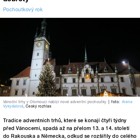
Pochoutkový rok
Vánoční trhy v Olomouci nabízí nové adventní pochoutky
|
foto:
Alena
Vykydalová
,
Český rozhlas
Tradice adventních trhů, které se konají čtyři týdny
před Vánocemi, spadá až na přelom 13. a 14. století
do Rakouska a Německa, odkud se rozšířily do celého