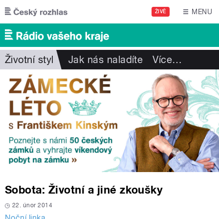
Přejít k hlavnímu obsahu
MENU
ŽIVĚ
Životní styl
Jak nás naladíte
Více
…
Sobota: Životní a jiné zkoušky
22. únor 2014
Noční linka