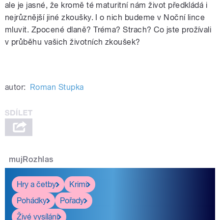
ale je jasné, že kromě té maturitní nám život předkládá i
nejrůznější jiné zkoušky. I o nich budeme v Noční lince
mluvit. Zpocené dlaně? Tréma? Strach? Co jste prožívali
v průběhu vašich životních zkoušek?
autor:
Roman Stupka
mujRozhlas
Hry a četby
Krimi
Pohádky
Pořady
Živé vysílání