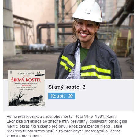
Šikmý kostel 3
Koupit
Románová kronika ztraceného města - léta 1945–1961. Karin
Lednická předkládá do značné míry převratný, dosavadní paradigma
měnící obraz hornického regionu, jehož zahlazenou historii stále
překrývá tlustá vrstva mýtů a zakořeněných stereotypů o „černé
zemi a rudém kraji“.