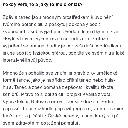
někdy veřejně a jaký to mělo ohlas?
Zpěv a tanec jsou mocným prostředkem k uvolnění
tvůrčího potenciálu a poskytují dokonalý pocit
svobodného sebevyjádření. Uvědomíte si díky nim své
skryté vlohy a zvýšíte i svou sebedůvěru. Protože
vyjádření se pomocí hudby je pro vaši duši prostředkem,
jak se spojit s fyzickou sférou, pocítíte ve svém nitru také
intenzivněji svůj původ.
Mnoho žen odhalilo své vnitřní já právě díky umělecké
formě tance, jako je například břišní tanec nebo hula-
hula. Tanec a zpěv pomáhá zlepšovat i kvalitu života
seniorů. Právě to si dal za cíl i projekt Kvalita života.
Vymysleli ho Britové a oslovili české sdružení Sedm
paprsků. To se rozhodlo připravit program, v němž senioři
tančí a zpívají části z České besedy, tance, který si i při
svém zdravotním postižení pamatují.