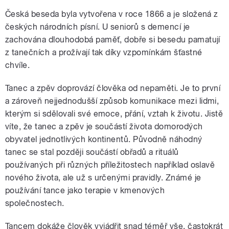
Česká beseda byla vytvořena v roce 1866 a je složená z
českých národních písní. U seniorů s demencí je
zachována dlouhodobá paměť, dobře si besedu pamatují
z tanečních a prožívají tak díky vzpomínkám šťastné
chvíle.
Tanec a zpěv doprovází člověka od nepaměti. Je to první
a zároveň nejjednodušší způsob komunikace mezi lidmi,
kterým si sdělovali své emoce, přání, vztah k životu. Jistě
víte, že tanec a zpěv je součástí života domorodých
obyvatel jednotlivých kontinentů. Původně náhodný
tanec se stal později součástí obřadů a rituálů
používaných při různých příležitostech například oslavě
nového života, ale už s určenými pravidly. Známé je
používání tance jako terapie v kmenových
společnostech.
Tancem dokáže člověk vyjádřit snad téměř vše, častokrát