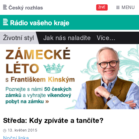
Přejít k hlavnímu obsahu
MENU
ŽIVĚ
Životní styl
Jak nás naladíte
Více
…
Středa: Kdy zpíváte a tančíte?
13. květen 2015
Noční linka