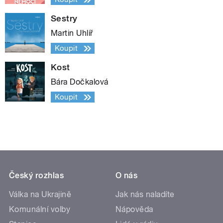
Sestry
Martin Uhlíř
Koupit
Kost
Bára Dočkalová
Koupit
Český rozhlas
O nás
Válka na Ukrajině
Jak nás naladíte
Komunální volby
Nápověda