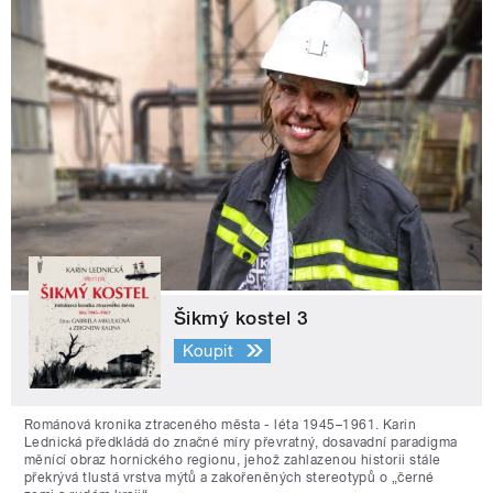
Šikmý kostel 3
Koupit
Románová kronika ztraceného města - léta 1945–1961. Karin
Lednická předkládá do značné míry převratný, dosavadní paradigma
měnící obraz hornického regionu, jehož zahlazenou historii stále
překrývá tlustá vrstva mýtů a zakořeněných stereotypů o „černé