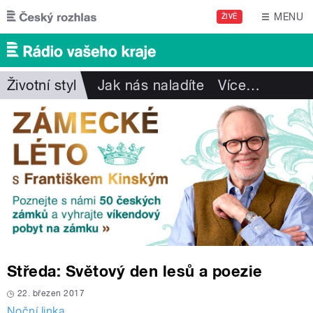
Přejít k hlavnímu obsahu
MENU
ŽIVĚ
Životní styl
Jak nás naladíte
Více
…
Středa: Světový den lesů a poezie
22. březen 2017
Noční linka