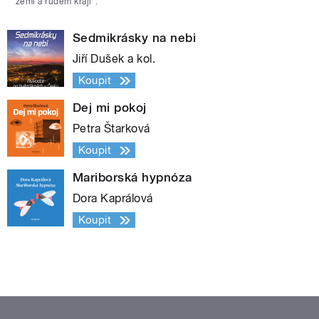
zemi a rudém kraji“.
Sedmikrásky na nebi
Jiří Dušek a kol.
Koupit
Dej mi pokoj
Petra Štarková
Koupit
Mariborská hypnóza
Dora Kaprálová
Koupit