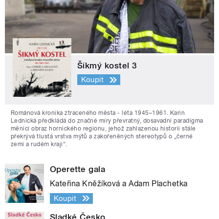
Šikmý kostel 3
Koupit
Románová kronika ztraceného města - léta 1945–1961. Karin
Lednická předkládá do značné míry převratný, dosavadní paradigma
měnící obraz hornického regionu, jehož zahlazenou historii stále
překrývá tlustá vrstva mýtů a zakořeněných stereotypů o „černé
zemi a rudém kraji“.
Operette gala
Kateřina Kněžíková a Adam Plachetka
Koupit
Sladké Česko