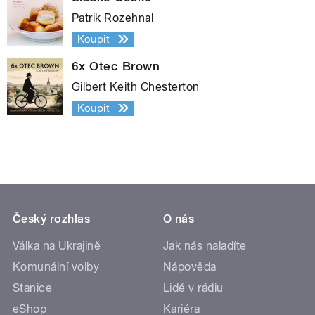
Patrik Rozehnal
Koupit
6x Otec Brown
Gilbert Keith Chesterton
Koupit
Český rozhlas
O nás
Válka na Ukrajině
Jak nás naladíte
Komunální volby
Nápověda
Stanice
Lidé v rádiu
eShop
Kariéra