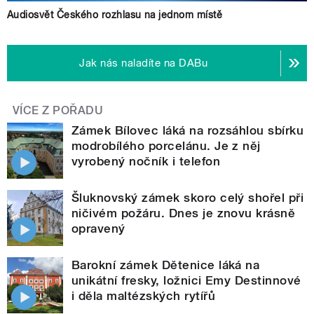
Audiosvět Českého rozhlasu na jednom místě
Jak nás naladíte na DABu
VÍCE Z POŘADU
Zámek Bílovec láká na rozsáhlou sbírku
modrobílého porcelánu. Je z něj
vyrobený nočník i telefon
Šluknovský zámek skoro celý shořel při
ničivém požáru. Dnes je znovu krásně
opravený
Barokní zámek Dětenice láká na
unikátní fresky, ložnici Emy Destinnové
i děla maltézských rytířů