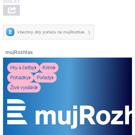
Všechny díly pořadu na mujRozhlas
mujRozhlas
Hry a četby
Krimi
Pohádky
Pořady
Živé vysílání