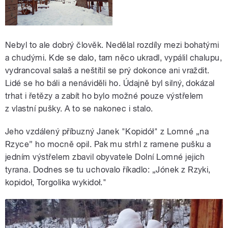
Nebyl to ale dobrý člověk. Nedělal rozdíly mezi bohatými
a chudými. Kde se dalo, tam něco ukradl, vypálil chalupu,
vydrancoval salaš a neštítil se prý dokonce ani vraždit.
Lidé se ho báli a nenáviděli ho. Údajně byl silný, dokázal
trhat i řetězy a zabít ho bylo možné pouze výstřelem
z vlastní pušky. A to se nakonec i stalo.
Jeho vzdálený příbuzný Janek "Kopidół" z Lomné „na
Rzyce” ho mocně opil. Pak mu strhl z ramene pušku a
jedním výstřelem zbavil obyvatele Dolní Lomné jejich
tyrana. Dodnes se tu uchovalo říkadlo: „Jónek z Rzyki,
kopidoł, Torgolika wykidoł."