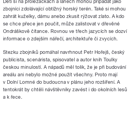
Děti si na prolézačkách a lanech mohou připadat jako
zbojníci zdolávající obtížný horský terén. Také si mohou
zahrát kuželky, dámu anebo zkusit rýžovat zlato. A kdo
se chce přece jen poučit, může zalistovat v dřevěné
Ondráškově čítance. Rovnou ve třech jazycích se dozví
informace o zdejším nářečí, architektuře či zvycích.
Stezku zbojníků pomáhal navrhnout Petr Hořejš, český
publicista, scenárista, spisovatel a autor knih Toulky
českou minulostí. A nápadů měl tolik, že je při budování
areálu ani nebylo možné použít všechny. Proto mají
v Dolní Lomné do budoucna v plánu jeho rozšíření. A
tentokrát by chtěli návštěvníky zavést i do okolních lesů
a k řece.