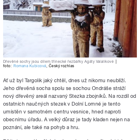
Dřevěné sochy jsou dílem třinecké řezbářky Agáty Valalíkové
|
foto:
Romana Kubicová
,
Český rozhlas
Ať už byl Targolik jaký chtěl, dnes už nikomu neublíží.
Jeho dřevěná socha spolu se sochou Ondráše stráží
nový dřevěný areál nazvaný Stezka zbojníků. Na rozdíl od
ostatních naučných stezek v Dolní Lomné je tento
umístěn v samotném centru vesnice, hned naproti
obecnímu úřadu. A velký důraz je tady kladen nejen na
poznání, ale také na pohyb a hru.