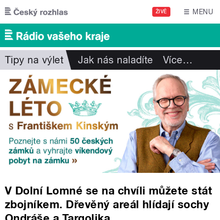
Přejít k hlavnímu obsahu
MENU
ŽIVĚ
Tipy na výlet
Jak nás naladíte
Více
…
V Dolní Lomné se na chvíli můžete stát
zbojníkem. Dřevěný areál hlídají sochy
Ondráše a Targolika