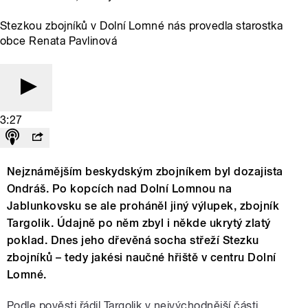
Stezkou zbojníků v Dolní Lomné nás provedla starostka
obce Renata Pavlinová
3:27
Nejznámějším beskydským zbojníkem byl dozajista
Ondráš. Po kopcích nad Dolní Lomnou na
Jablunkovsku se ale proháněl jiný výlupek, zbojník
Targolik. Údajně po něm zbyl i někde ukrytý zlatý
poklad. Dnes jeho dřevěná socha střeží Stezku
zbojníků – tedy jakési naučné hřiště v centru Dolní
Lomné.
Podle pověsti řádil Targolik v nejvýchodnější části