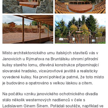
Místo architektonického umu italských stavitelů vás v
Janovicích u Rýmařova na Bruntálsku ohromí přírodní
kulisy starého lomu, dřevěná konstrukce připomínající
slovanské hradisko, víceúrovňové jeviště a realisticky
vyvedené kulisy. Na první pohled je patrné, že toto místo
je budováno a opatrováno s velkou láskou a citem.
Na počátku vzniku janovického ochotnického divadla
stálo několik westernových nadšenců v čele s
Ladislavem Ginem Šínem. Pořádali soutěže, například ve