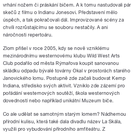
vrhání nožem či práskání bičem. A k tomu nastudovali pár
skečů z filmu o Indianu Jonesovi. Představení mělo
úspěch, a tak pokračovali dál. Improvizované scény za
chvíli rozrůstajícímu se souboru nestačily. A ani
náročnosti repertoáru.
Zlom přišel v roce 2005, kdy se nově vzniklému
mezinárodnímu westernovému klubu Wild West Arts
Club podařilo od města Rýmařova koupit sanovanou
skládku odpadu bývalé továrny Okal v prostorách starého
Janovického lomu. Postupně zde začali budovat Kemp
Indiana, středisko svých aktivit. Vzniklo zde zázemí pro
pořádání westernových soutěží, škola westernových
dovedností nebo například unikátní Muzeum biče.
Co ale udělat se samotným starým lomem? Nádhernou
přírodní kulisu, která také dala divadlu název La Skála,
využili pro vybudování přírodního amfiteátru. Z