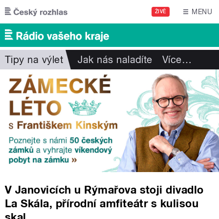
Přejít k hlavnímu obsahu
MENU
ŽIVĚ
Tipy na výlet
Jak nás naladíte
Více
…
V Janovicích u Rýmařova stoji divadlo
La Skála, přírodní amfiteátr s kulisou
skal