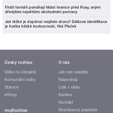
Finští farmáři pomáhají hlídat hranice před Rusy, svými
dřívějšími největšími obchodními partnery
Jak těžké je dopátrat majitele dronu? Dálková identifikace
je hudba blízké budoucnosti, říká Plaček
Český rozhlas
O nás
Válka na Ukrajině
Jak nás naladíte
Komunální volby
Nápověda
Stanice
Lidé v rádiu
eShop
Kariéra
Kontakt
Rozhlasový poplatek
mujRozhlas