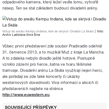
odpadového kamene, který ležel vedle lomu, vytvořili
násep. Ten se stal základem budoucí divadelní arény.
Vstup do areálu Kempu Indiana, kde se skrývá i Divadlo La Skála
|
foto:
Archiv Ladislava Gina Šína
Vůbec první představení zde soubor Pradivadlo odehrál
31. července 2013, a to muzikál Muž z kraje La Mancha.
A to zdaleka nebylo divadlo ještě hotové. Postupně
vzniklo zázemí pro herce, šatna ve tvaru těšínské
tramvaje. Divadelní arénu La Skála využívají nejen herci,
ale pořádají se zde také koncerty či ukázky
westernových dovedností. Více informací o akcích či
představeních najdete na stránce
http://www.euwestern.eu
.
SOUVISEJÍCÍ PŘÍSPĚVKY