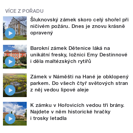
VÍCE Z POŘADU
Šluknovský zámek skoro celý shořel při
ničivém požáru. Dnes je znovu krásně
opravený
Barokní zámek Dětenice láká na
unikátní fresky, ložnici Emy Destinnové
i děla maltézských rytířů
Zámek v Náměšti na Hané je obklopený
parkem. Do všech čtyř světových stran
z něj vedou lipové aleje
K zámku v Hořovicích vedou tři brány.
Najdete v něm historické hračky
i trosky letadla