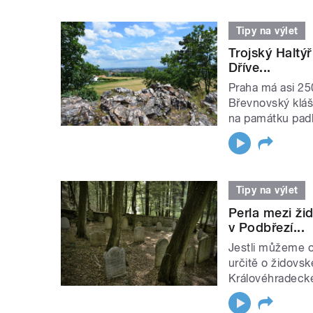
Tipy na výlet
Trojský Haltý
Dříve...
Praha má asi 25
Břevnovský klášt
na památku padl
Tipy na výlet
Perla mezi ži
v Podbřezí...
Jestli můžeme o 
určitě o židovs
Královéhradeckém