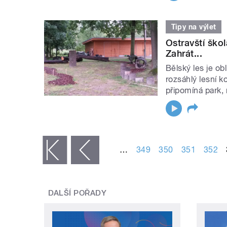
Tipy na výlet
Ostravští ško
Zahrát...
Bělský les je o
rozsáhlý lesní k
připomíná park, m
STRÁNKY
…
349
350
351
352
« první
‹ předchozí
DALŠÍ POŘADY