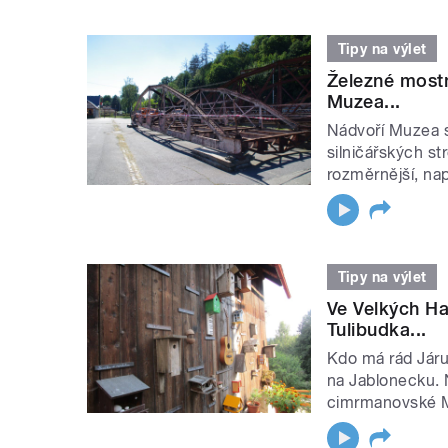
Tipy na výlet
Železné mostn
Muzea...
Nádvoří Muzea s
silničářských st
rozměrnější, např
Tipy na výlet
Ve Velkých Ha
Tulibudka...
Kdo má rád Járu
na Jablonecku. 
cimrmanovské M