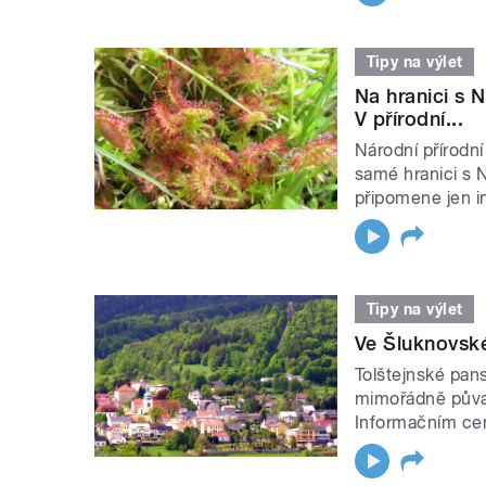
Tipy na výlet
Na hranici s 
V přírodní...
Národní přírodn
samé hranici s 
připomene jen i
Tipy na výlet
Ve Šluknovsk
Tolštejnské pan
mimořádně půvab
Informačním cent