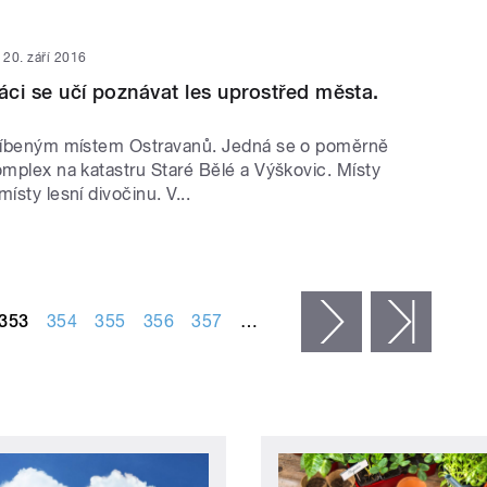
20. září 2016
láci se učí poznávat les uprostřed města.
blíbeným místem Ostravanů. Jedná se o poměrně
omplex na katastru Staré Bělé a Výškovic. Místy
ísty lesní divočinu. V...
353
354
355
356
357
…
následující ›
posled