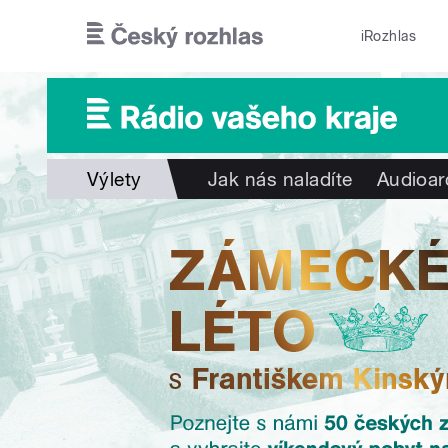
Přejít k hlavnímu obsahu
iRozhlas
Výlety
Jak nás naladíte
Audioar