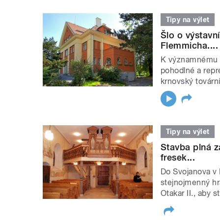
Tipy na výlet
Šlo o výstavní
Flemmicha....
K významnému sp
pohodlné a repre
krnovský továrn
Tipy na výlet
Stavba plná z
fresek...
Do Svojanova v 
stejnojmenný hra
Otakar II., aby s