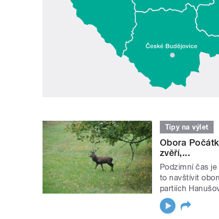
Tipy na výlet
Obora Počátka
zvěří,...
Podzimní čas je s
to navštívit ob
partiích Hanušov