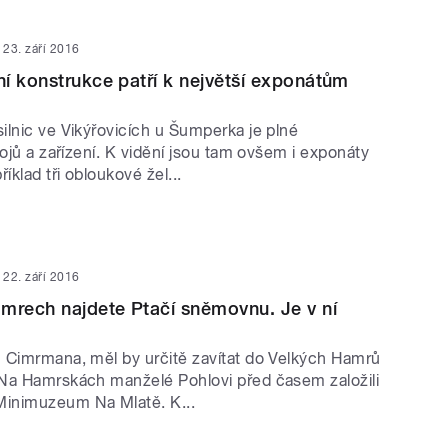
23. září 2016
í konstrukce patří k největší exponátům
ilnic ve Vikýřovicích u Šumperka je plné
rojů a zařízení. K vidění jsou tam ovšem i exponáty
íklad tři obloukové žel...
22. září 2016
mrech najdete Ptačí sněmovnu. Je v ní
 Cimrmana, měl by určitě zavítat do Velkých Hamrů
Na Hamrskách manželé Pohlovi před časem založili
inimuzeum Na Mlatě. K...