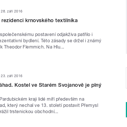
28. září 2016
 rezidenci krnovského textilníka
olečenskému postavení odjakživa patřilo i
zentativní bydlení. Této zásady se držel i známý
ík Theodor Flemmich. Na Hlu...
23. září 2016
áhad. Kostel ve Starém Svojanově je plný
Pardubickém kraji lidé míří především na
d, který nechal ve 13. století postavit Přemysl
trážil trstenickou obchodní...