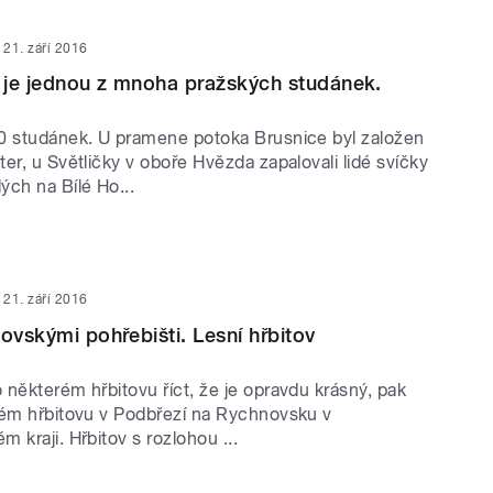
21. září 2016
ř je jednou z mnoha pražských studánek.
0 studánek. U pramene potoka Brusnice byl založen
er, u Světličky v oboře Hvězda zapalovali lidé svíčky
ých na Bílé Ho...
21. září 2016
dovskými pohřebišti. Lesní hřbitov
některém hřbitovu říct, že je opravdu krásný, pak
kém hřbitovu v Podbřezí na Rychnovsku v
 kraji. Hřbitov s rozlohou ...