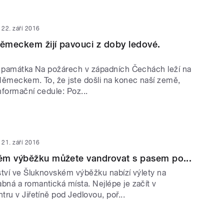
22. září 2016
Německem žijí pavouci z doby ledové.
í památka Na požárech v západních Čechách leží na
Německem. To, že jste došli na konec naší země,
nformační cedule: Poz...
21. září 2016
ém výběžku můžete vandrovat s pasem po...
ství ve Šluknovském výběžku nabízí výlety na
ná a romantická místa. Nejlépe je začít v
ru v Jiřetíně pod Jedlovou, poř...