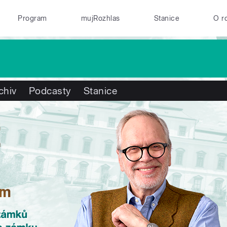
Program
mujRozhlas
Stanice
O r
chiv
Podcasty
Stanice