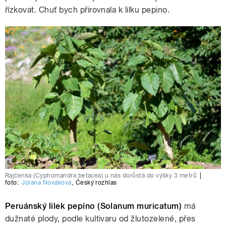
řízkovat. Chuť bych přirovnala k lilku pepino.
Rajčenka (Cyphomandra betacea) u nás dorůstá do výšky 3 metrů
|
foto:
Jolana Nováková
,
Český rozhlas
Peruánský lilek pepíno (Solanum muricatum)
má
dužnaté plody, podle kultivaru od žlutozelené, přes