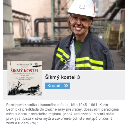
Šikmý kostel 3
Koupit
Románová kronika ztraceného města - léta 1945–1961. Karin
Lednická předkládá do značné míry převratný, dosavadní paradigma
měnící obraz hornického regionu, jehož zahlazenou historii stále
překrývá tlustá vrstva mýtů a zakořeněných stereotypů o „černé
zemi a rudém kraji“.