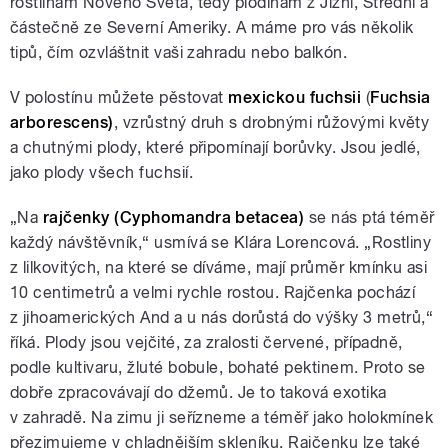
rostlinám Nového Světa, tedy plodinám z Jižní, Střední a
částečně ze Severní Ameriky. A máme pro vás několik
tipů, čím ozvláštnit vaši zahradu nebo balkón.
V polostínu můžete pěstovat
mexickou fuchsii
(
Fuchsia
arborescens)
, vzrůstný druh s drobnými růžovými květy
a chutnými plody, které připomínají borůvky. Jsou jedlé,
jako plody všech fuchsií.
„Na
rajčenky (Cyphomandra betacea)
se nás ptá téměř
každý návštěvník,“ usmívá se Klára Lorencová. „Rostliny
z lilkovitých, na které se díváme, mají průměr kmínku asi
10 centimetrů a velmi rychle rostou. Rajčenka pochází
z jihoamerických And a u nás dorůstá do výšky 3 metrů,“
říká. Plody jsou vejčité, za zralosti červené, případně,
podle kultivaru, žluté bobule, bohaté pektinem. Proto se
dobře zpracovávají do džemů. Je to taková exotika
v zahradě. Na zimu ji seřízneme a téměř jako holokmínek
přezimujeme v chladnějším skleníku. Rajčenku lze také