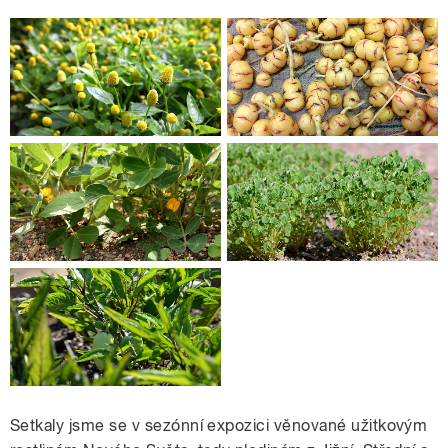
Setkaly jsme se v sezónní expozici věnované užitkovým