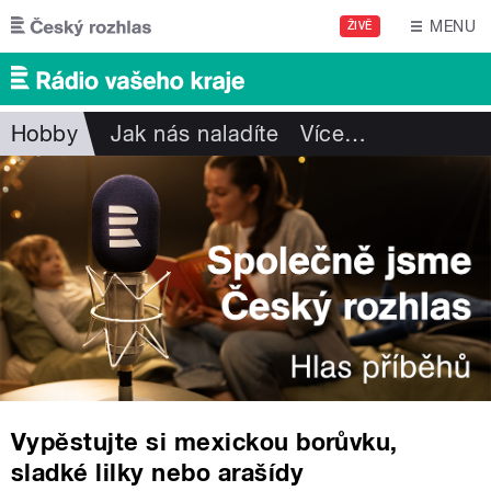
Přejít k hlavnímu obsahu
MENU
ŽIVĚ
Hobby
Jak nás naladíte
Více
…
Vypěstujte si mexickou borůvku,
sladké lilky nebo arašídy