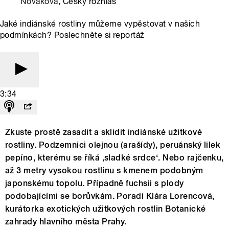
Nováková
, Český rozhlas
Jaké indiánské rostliny můžeme vypěstovat v našich
podmínkách? Poslechněte si reportáž
3:34
Zkuste prostě zasadit a sklidit indiánské užitkové
rostliny. Podzemnici olejnou (arašídy), peruánský lilek
pepíno, kterému se říká ‚sladké srdce‘. Nebo rajčenku,
až 3 metry vysokou rostlinu s kmenem podobným
japonskému topolu. Případně fuchsii s plody
podobajícími se borůvkám. Poradí Klára Lorencová,
kurátorka exotických užitkových rostlin Botanické
zahrady hlavního města Prahy.