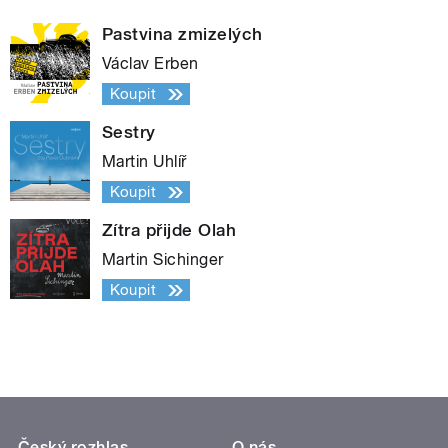
Pastvina zmizelých
Václav Erben
Koupit
Sestry
Martin Uhlíř
Koupit
Zítra přijde Olah
Martin Sichinger
Koupit
Český rozhlas
O nás