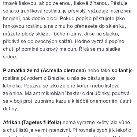
tmavě fialovou, až po zelenou, fialově žíhanou. Pěstuje
se jako truhlíková rostlina, je převislý, vyžaduje intenzivní
hnojení, pak dobře plodí. Pokud pepíno pěstujete jako
hrnkovou rostlinu a na zimu ho přenesete do skleníku,
můžete plody sklízet i během zimy. Jí se na sladko,
přidává se do ovocných salátů. Hodně vyzrálé pepíno
chutí připomíná cukrový meloun. Říká se mu sladké
srdce.
Plamatka zelná (Acmella oleracea)
nebo také
spilant
je
rostlina původem z Brazílie, u nás se pěstuje jako
letnička. Používá se jako zelené koření nebo listová
zelenina. Má antimikrobiální baktericidní účinky, používá
se v boji proti zubnímu kazu a k léčbě onemocnění ústní
dutiny.
Afrikán (Tagetes filifolia)
nemá výrazné květy, ale vůně
a chuť listů je velmi intenzivní. Přirovnala bych ji k lékořici