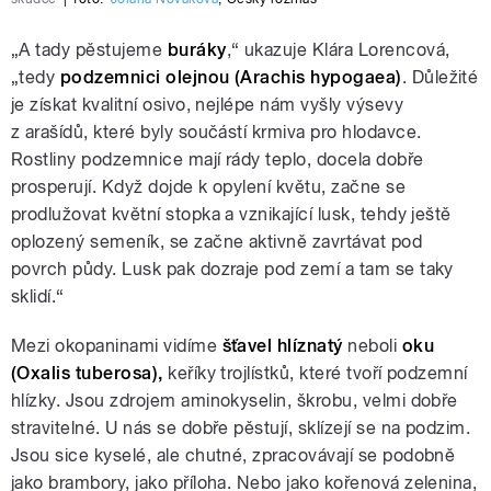
„A tady pěstujeme
buráky
,“ ukazuje Klára Lorencová,
„tedy
podzemnici olejnou (Arachis hypogaea)
. Důležité
je získat kvalitní osivo, nejlépe nám vyšly výsevy
z arašídů, které byly součástí krmiva pro hlodavce.
Rostliny podzemnice mají rády teplo, docela dobře
prosperují. Když dojde k opylení květu, začne se
prodlužovat květní stopka a vznikající lusk, tehdy ještě
oplozený semeník, se začne aktivně zavrtávat pod
povrch půdy. Lusk pak dozraje pod zemí a tam se taky
sklidí.“
Mezi okopaninami vidíme
šťavel
hlíznatý
neboli
oku
(Oxalis tuberosa),
keříky trojlístků, které tvoří podzemní
hlízky. Jsou zdrojem aminokyselin, škrobu, velmi dobře
stravitelné. U nás se dobře pěstují, sklízejí se na podzim.
Jsou sice kyselé, ale chutné, zpracovávají se podobně
jako brambory, jako příloha. Nebo jako kořenová zelenina,