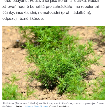
nebo badyánu. Používá se jako koření a léčivka. Nabízí
zároveň hodně benefitů pro zahrádkáře: má repelentní
účinky, insekticidní, nematocidní (proti háďátkům),
odpuzují různé škůdce.
Afrikánu (Tagetes filifolia) se říká nepravá lékořice, navíc odpuzuje různé
škůdce
|
foto:
Jolana Nováková
,
Český rozhlas