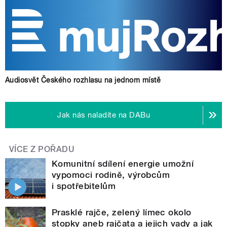
Audiosvět Českého rozhlasu na jednom místě
Jak nás naladíte na DABu
VÍCE Z POŘADU
Komunitní sdílení energie umožní
vypomoci rodině, výrobcům
i spotřebitelům
Prasklé rajče, zelený límec okolo
stopky aneb rajčata a jejich vady a jak