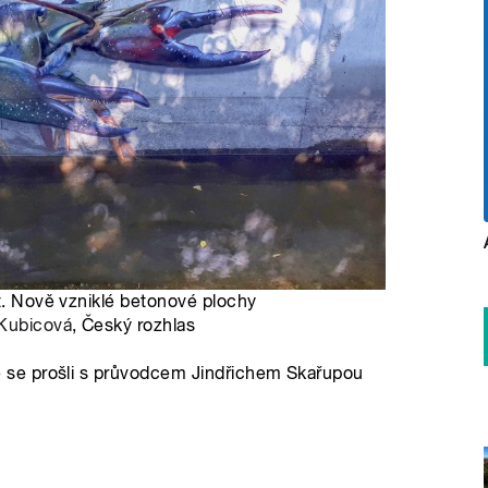
at. Nově vzniklé betonové plochy
Kubicová
, Český rozhlas
se prošli s průvodcem Jindřichem Skařupou