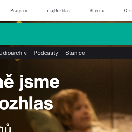
Program
mujRozhlas
Stanice
O r
udioarchiv
Podcasty
Stanice