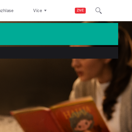
ozhlase
Více
ŽIVĚ