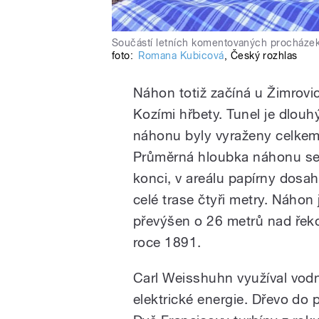
Součástí letních komentovaných procházek 
foto:
Romana Kubicová
,
Český rozhlas
Náhon totiž začíná u Žimrovi
Kozími hřbety. Tunel je dlouh
náhonu byly vyraženy celkem 
Průměrná hloubka náhonu se
konci, v areálu papírny dosah
celé trase čtyři metry. Náhon 
převýšen o 26 metrů nad řeko
roce 1891.
Carl Weisshuhn využíval vodní
elektrické energie. Dřevo do 