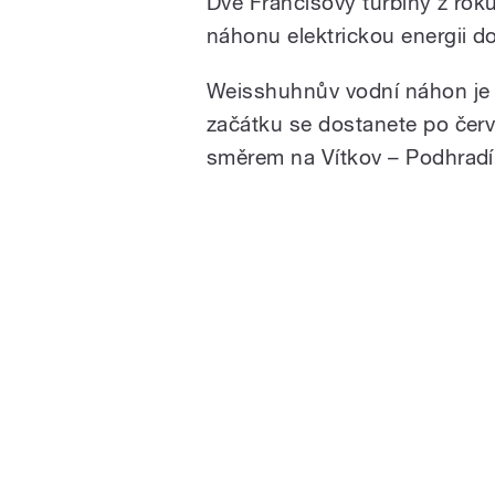
Dvě Francisovy turbíny z rok
náhonu elektrickou energii d
Weisshuhnův vodní náhon je z
začátku se dostanete po červ
směrem na Vítkov – Podhradí