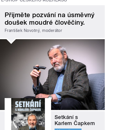
E-SHOP ČESKÉHO ROZHLASU
Přijměte pozvání na úsměvný
doušek moudré člověčiny.
František Novotný, moderátor
Setkání s
Karlem Čapkem