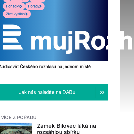
Pohádky
Pořady
Živé vysílání
Audiosvět Českého rozhlasu na jednom místě
Jak nás naladíte na DABu
VÍCE Z POŘADU
Zámek Bílovec láká na
rozsáhlou sbírku