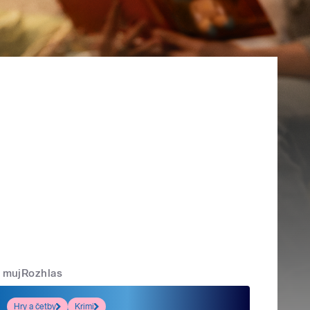
mujRozhlas
Hry a četby
Krimi