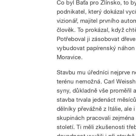
Co byl Baťa pro Zlínsko, to 
podnikatel, který dokázal vycí
vizionář, majitel prvního au
člověk. To prokázal, když cht
Potřeboval ji zásobovat dřev
vybudovat papírenský náhon a
Moravice.
Stavbu mu úředníci nejprve ne
terénu nemožná. Carl Weisshu
syny, důkladně vše proměřil 
stavba trvala jedenáct měsíců
dělníky převážně z Itálie, ale 
skupinách pracovali zejména 
století. Ti měli zkušenosti tř
dovednost využili i při stav