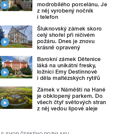
modrobílého porcelánu. Je
z něj vyrobený nočník
i telefon
Šluknovský zámek skoro
celý shořel při ničivém
požáru. Dnes je znovu
krásně opravený
Barokní zámek Dětenice
láká na unikátní fresky,
ložnici Emy Destinnové
i děla maltézských rytířů
Zámek v Náměšti na Hané
je obklopený parkem. Do
všech čtyř světových stran
z něj vedou lipové aleje