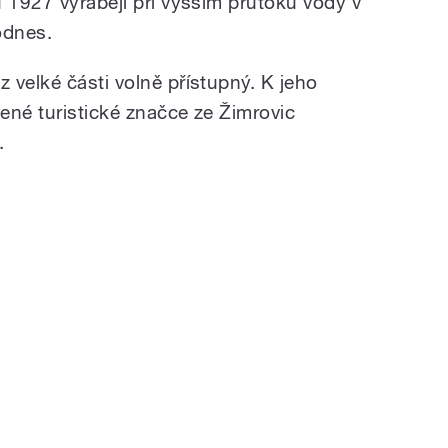
u 1927 vyrábějí při vyšším průtoku vody v
odnes.
 velké části volně přístupný. K jeho
ené turistické značce ze Žimrovic
.