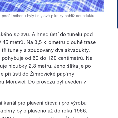
podél náhonu byly i stylové pikniky poblíž aquaduktu
|
ckého splavu. A hned ústí do tunelu pod
ý 45 metrů. Na 3,5 kilometru dlouhé trase
tři tunely a zbudovány dva akvadukty.
 pohybuje od 60 do 120 centimetrů. Na
uje hloubky 2,8 metru. Jeho šířka je po
je při ústí do Žimrovické papírny
u Moravicí. Do provozu byl uveden v
 kanál pro plavení dřeva i pro výrobu
papírny bylo plaveno až do roku 1966.