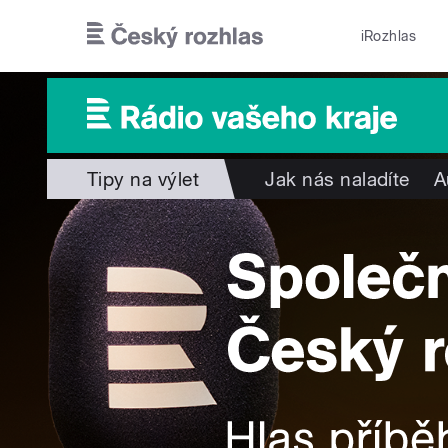
Přejít k hlavnímu obsahu
iRozhlas
Tipy na výlet
Jak nás naladíte
A