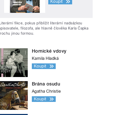
Koupit
Literární fikce, pokus přiblížit literární nadsázkou
spisovatele, filozofa, ale hlavně člověka Karla Čapka
trochu jinou formou.
Hornické vdovy
Kamila Hladká
Koupit
Brána osudu
Agatha Christie
Koupit