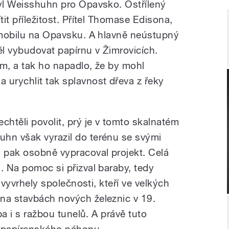
byl Weisshuhn pro Opavsko. Ostřílený
tit příležitost. Přítel Thomase Edisona,
tomobilu na Opavsku. A hlavně neústupný
ěl vybudovat papírnu v Žimrovicích.
em, a tak ho napadlo, že by mohl
 urychlit tak splavnost dřeva z řeky
chtěli povolit, prý je v tomto skalnatém
hn však vyrazil do terénu se svými
a pak osobně vypracoval projekt. Celá
. Na pomoc si přizval baraby, tedy
i vyvrhely společnosti, kteří ve velkých
na stavbách nových železnic v 19.
eba i s ražbou tunelů. A právě tuto
bě papírenského náhonu.