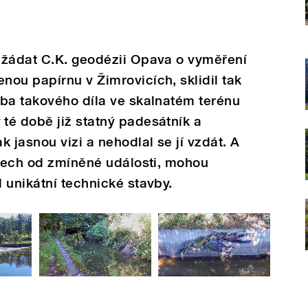
 žádat C.K. geodézii Opava o vyměření
ou papírnu v Žimrovicích, sklidil tak
vba takového díla ve skalnatém terénu
té době již statný padesátník a
 jasnou vizi a nehodlal se jí vzdát. A
etech od zmíněné události, mohou
 unikátní technické stavby.