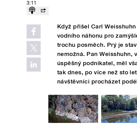
3:11
Když přišel Carl Weisshuhn
vodního náhonu pro zamýšlen
trochu posměch. Prý je sta
nemožná. Pan Weisshuhn, v 
úspěšný podnikatel, měl však
tak dnes, po více než sto l
návštěvníci procházet podél