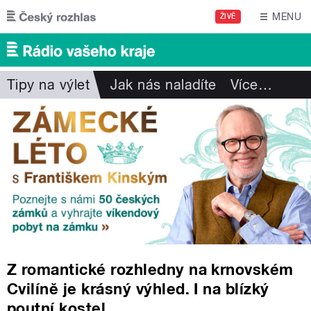
Přejít k hlavnímu obsahu
MENU
ŽIVĚ
Tipy na výlet
Jak nás naladíte
Více
…
Z romantické rozhledny na krnovském
Cvilíně je krásný výhled. I na blízký
poutní kostel