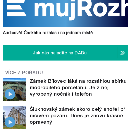
Audiosvět Českého rozhlasu na jednom místě
Jak nás naladíte na DABu
VÍCE Z POŘADU
Zámek Bílovec láká na rozsáhlou sbírku
modrobílého porcelánu. Je z něj
vyrobený nočník i telefon
Šluknovský zámek skoro celý shořel při
ničivém požáru. Dnes je znovu krásně
opravený