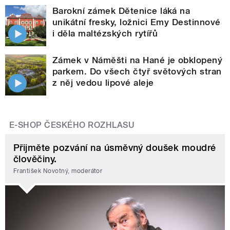
Barokní zámek Dětenice láká na
unikátní fresky, ložnici Emy Destinnové
i děla maltézských rytířů
Zámek v Náměšti na Hané je obklopený
parkem. Do všech čtyř světových stran
z něj vedou lipové aleje
E-SHOP ČESKÉHO ROZHLASU
Přijměte pozvání na úsměvný doušek moudré
člověčiny.
František Novotný, moderátor