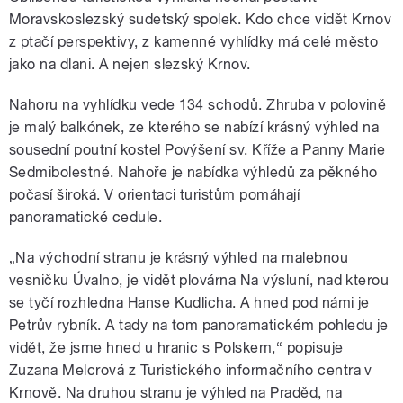
Moravskoslezský sudetský spolek. Kdo chce vidět Krnov
z ptačí perspektivy, z kamenné vyhlídky má celé město
jako na dlani. A nejen slezský Krnov.
Nahoru na vyhlídku vede 134 schodů. Zhruba v polovině
je malý balkónek, ze kterého se nabízí krásný výhled na
sousední poutní kostel Povýšení sv. Kříže a Panny Marie
Sedmibolestné. Nahoře je nabídka výhledů za pěkného
počasí široká. V orientaci turistům pomáhají
panoramatické cedule.
„Na východní stranu je krásný výhled na malebnou
vesničku Úvalno, je vidět plovárna Na výsluní, nad kterou
se tyčí rozhledna Hanse Kudlicha. A hned pod námi je
Petrův rybník. A tady na tom panoramatickém pohledu je
vidět, že jsme hned u hranic s Polskem,“ popisuje
Zuzana Melcrová z Turistického informačního centra v
Krnově. Na druhou stranu je výhled na Praděd, na