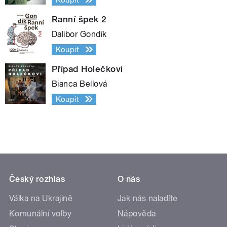
Ranní špek 2
Dalibor Gondík
Koupit
Případ Holečkovi
Bianca Bellová
Koupit
Český rozhlas
O nás
Válka na Ukrajině
Jak nás naladíte
Komunální volby
Nápověda