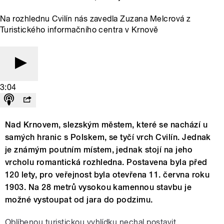
Na rozhlednu Cvilín nás zavedla Zuzana Melcrová z
Turistického informačního centra v Krnově
3:04
Nad Krnovem, slezským městem, které se nachází u
samých hranic s Polskem, se tyčí vrch Cvilín. Jednak
je známým poutním místem, jednak stojí na jeho
vrcholu romantická rozhledna. Postavena byla před
120 lety, pro veřejnost byla otevřena 11. června roku
1903. Na 28 metrů vysokou kamennou stavbu je
možné vystoupat od jara do podzimu.
Oblíbenou turistickou vyhlídku nechal postavit