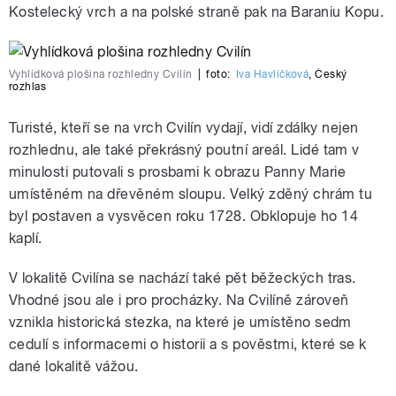
Kostelecký vrch a na polské straně pak na Baraniu Kopu.
Vyhlídková plošina rozhledny Cvilín
|
foto:
Iva Havlíčková
,
Český
rozhlas
Turisté, kteří se na vrch Cvilín vydají, vidí zdálky nejen
rozhlednu, ale také překrásný poutní areál. Lidé tam v
minulosti putovali s prosbami k obrazu Panny Marie
umístěném na dřevěném sloupu. Velký zděný chrám tu
byl postaven a vysvěcen roku 1728. Obklopuje ho 14
kaplí.
V lokalitě Cvilína se nachází také pět běžeckých tras.
Vhodné jsou ale i pro procházky. Na Cvilíně zároveň
vznikla historická stezka, na které je umístěno sedm
cedulí s informacemi o historii a s pověstmi, které se k
dané lokalitě vážou.