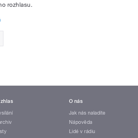
ho rozhlasu.
á
zhlas
O nás
ysílání
Jak nás naladíte
rchiv
Nápověda
sty
Lidé v rádiu