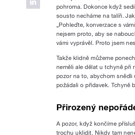
pohroma. Dokonce když sedím
sousto necháme na talíři. Ja
„Pohleďte, konverzace s vámi j
nejsem proto, aby se nabouch
vámi vyprávěl. Proto jsem nes
Takže klidně můžeme ponecha
neměli ale dělat u tchyně př
pozor na to, abychom snědli 
požádali o přídavek. Tchyně 
Přirozený nepořád
A pozor, když končíme příslu
trochu uklidit. Nikdy tam ne