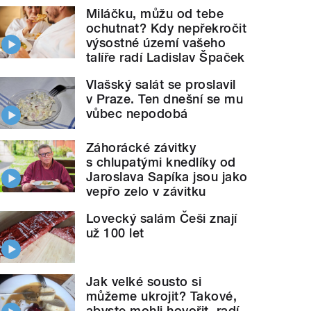
Miláčku, můžu od tebe
ochutnat? Kdy nepřekročit
výsostné území vašeho
talíře radí Ladislav Špaček
Vlašský salát se proslavil
v Praze. Ten dnešní se mu
vůbec nepodobá
Záhorácké závitky
s chlupatými knedlíky od
Jaroslava Sapíka jsou jako
vepřo zelo v závitku
Lovecký salám Češi znají
už 100 let
Jak velké sousto si
můžeme ukrojit? Takové,
abyste mohli hovořit, radí