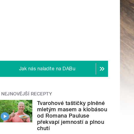
Jak nás naladíte na DABu
NEJNOVĚJŠÍ RECEPTY
Tvarohové taštičky plněné
mletým masem a klobásou
od Romana Pauluse
překvapí jemností a plnou
chutí