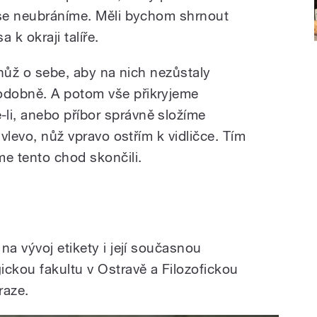
 se neubráníme. Měli bychom shrnout
 k okraji talíře.
a nůž o sebe, aby na nich nezůstaly
odobně. A potom vše přikryjeme
i, anebo příbor správně složíme
 vlevo, nůž vpravo ostřím k vidličce. Tím
me tento chod skončili.
na vývoj etikety i její současnou
ckou fakultu v Ostravě a Filozofickou
raze.