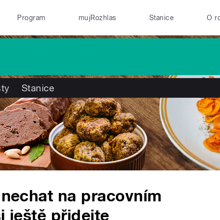
Program
mujRozhlas
Stanice
O r
ty
Stanice
e nechat na pracovním
 ještě přidejte