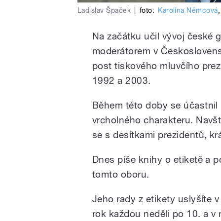
Ladislav Špaček
|
foto:
Karolína Němcová
Na začátku učil vývoj české g
moderátorem v Československ
post tiskového mluvčího prez
1992 a 2003.
Během této doby se účastnil
vrcholného charakteru. Navští
se s desítkami prezidentů, krá
Dnes píše knihy o etiketě a 
tomto oboru.
Jeho rady z etikety uslyšíte
rok každou neděli po 10. a v 