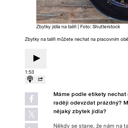
Zbytky jídla na talíři | Foto: Shutterstock
Zbytky na talíři můžete nechat na pracovním oběd
1:53
Máme podle etikety nechat na
raději odevzdat prázdný? Mů
nějaký zbytek jídla?
Někdy se stane, že nám na ta