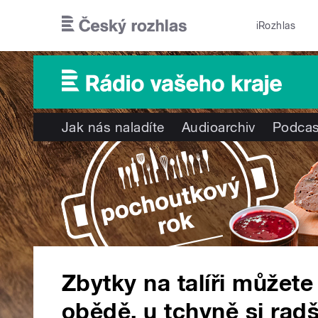
Přejít k hlavnímu obsahu
iRozhlas
Jak nás naladíte
Audioarchiv
Podcas
Zbytky na talíři můžet
obědě, u tchyně si radši