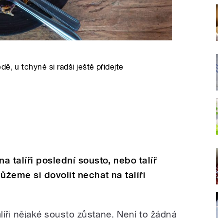
ě, u tchyně si radši ještě přidejte
 talíři poslední sousto, nebo talíř
žeme si dovolit nechat na talíři
líři nějaké sousto zůstane. Není to žádná