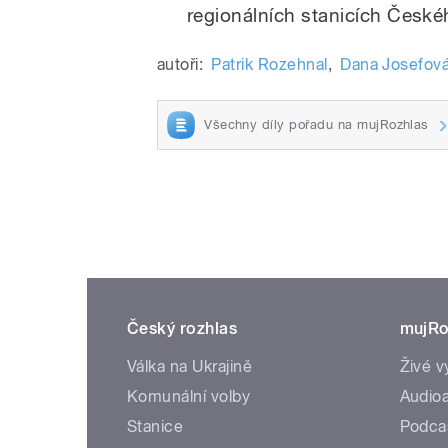
regionálních stanicích České
autoři:
Patrik Rozehnal
,
Dana Josefov
Všechny díly pořadu na mujRozhlas
Český rozhlas
mujRo
Válka na Ukrajině
Živé v
Komunální volby
Audioa
Stanice
Podca