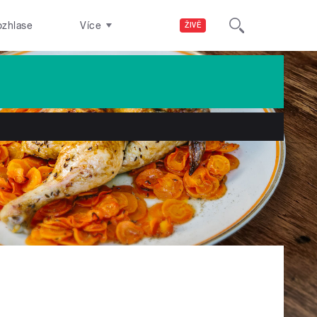
ozhlase
Více
ŽIVĚ