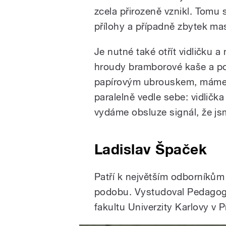
zcela přirozeně vznikl. Tomu
přílohy a případně zbytek masa
Je nutné také otřít vidličku 
hroudy bramborové kaše a p
papírovým ubrouskem, máme-l
paralelně vedle sebe: vidlička
vydáme obsluze signál, že js
Ladislav Špaček
Patří k největším odborníkům 
podobu. Vystudoval Pedagogi
fakultu Univerzity Karlovy v P