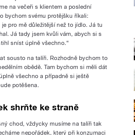
e na večeři s klientem a poslední
ko bychom svému protějšku říkali:
e pro mě důležitější než to jídlo. Já tu
al. Já tady jsem kvůli vám, abych si s
tihl sníst úplně všechno.“
t sousto na talíři. Rozhodně bychom to
i nedělním obědě. Tam bychom si měli dát
úplně všechno a případně si ještě
bude potěšena.
ek shrňte ke straně
šný chod, vždycky musíme na talíři tak
necháme nepořádek, který při konzumaci