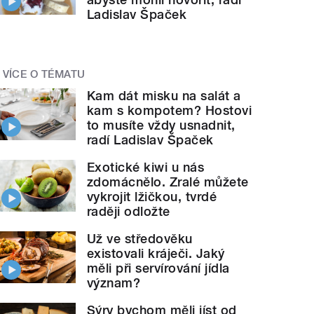
Ladislav Špaček
VÍCE O TÉMATU
Kam dát misku na salát a
kam s kompotem? Hostovi
to musíte vždy usnadnit,
radí Ladislav Špaček
Exotické kiwi u nás
zdomácnělo. Zralé můžete
vykrojit lžičkou, tvrdé
raději odložte
Už ve středověku
existovali kráječi. Jaký
měli při servírování jídla
význam?
Sýry bychom měli jíst od