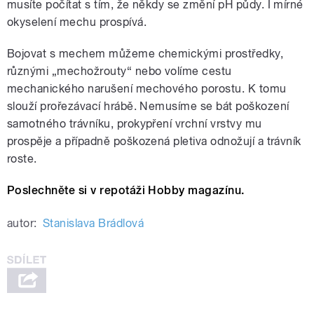
musíte počítat s tím, že někdy se změní pH půdy. I mírné
okyselení mechu prospívá.
Bojovat s mechem můžeme chemickými prostředky,
různými „mechožrouty“ nebo volíme cestu
mechanického narušení mechového porostu. K tomu
slouží prořezávací hrábě. Nemusíme se bát poškození
samotného trávníku, prokypření vrchní vrstvy mu
prospěje a případně poškozená pletiva odnožují a trávník
roste.
Poslechněte si v repotáži Hobby magazínu.
autor:
Stanislava Brádlová