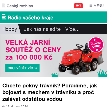
Přejít k hlavnímu obsahu
MENU
ŽIVĚ
Hobby
Jak nás naladíte
Více
…
Chcete pěkný trávník? Poradíme, jak
bojovat s mechem v trávníku a proč
zalévat odstátou vodou
19. duben 2024