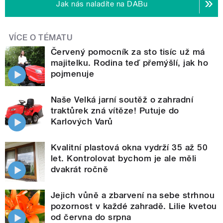
Jak nás naladíte na DABu
VÍCE O TÉMATU
Červený pomocník za sto tisíc už má
majitelku. Rodina teď přemýšlí, jak ho
pojmenuje
Naše Velká jarní soutěž o zahradní
traktůrek zná vítěze! Putuje do
Karlových Varů
Kvalitní plastová okna vydrží 35 až 50
let. Kontrolovat bychom je ale měli
dvakrát ročně
Jejich vůně a zbarvení na sebe strhnou
pozornost v každé zahradě. Lilie kvetou
od června do srpna