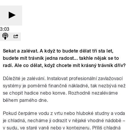
3:03
Sekat a zalévat. A když to budete dělat tři sta let,
budete mít trávník jedna radost... takhle nějak se to
radí. Ale co dělat, když chcete mít krásný trávník dřív?
Důležité je zalévání. Instalovat profesionální zavlažovací
systémy je poměrně finančně nákladné, tak nezbývá než
se chopit hadice nebo konve. Rozhodně nezaléváme
během parného dne.
Pokud čerpáme vodu z vrtu nebo hluboké studny a voda
je chladná, necháme ji odrazit v nějaké vhodné nádobě –
v sudu, ve staré vaně nebo v kontejneru. Příliš chladná