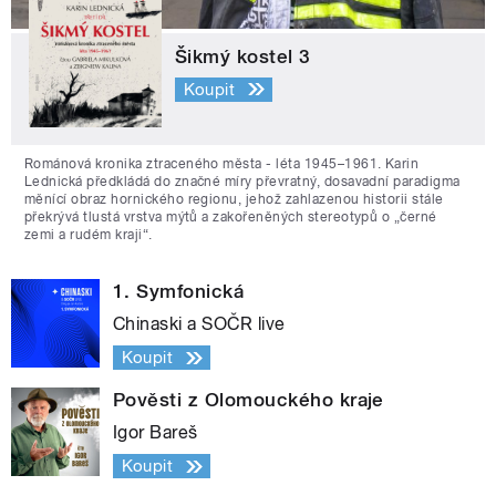
Šikmý kostel 3
Koupit
Románová kronika ztraceného města - léta 1945–1961. Karin
Lednická předkládá do značné míry převratný, dosavadní paradigma
měnící obraz hornického regionu, jehož zahlazenou historii stále
překrývá tlustá vrstva mýtů a zakořeněných stereotypů o „černé
zemi a rudém kraji“.
1. Symfonická
Chinaski a SOČR live
Koupit
Pověsti z Olomouckého kraje
Igor Bareš
Koupit