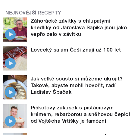
NEJNOVĚJŠÍ RECEPTY
Záhorácké závitky s chlupatými
knedlíky od Jaroslava Sapíka jsou jako
vepřo zelo v závitku
Lovecký salám Češi znají už 100 let
Jak velké sousto si můžeme ukrojit?
Takové, abyste mohli hovořit, radí
Ladislav Špaček
Piškotový zákusek s pistáciovým
krémem, rebarborou a sněhovou čepicí
od Vojtěcha Vrtišky je famózní