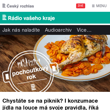
Přejít k hlavnímu obsahu
MENU
ŽIVĚ
Jak nás naladíte
Audioarchiv
Více
…
Chystáte se na piknik? I konzumace
jídla na louce má svoje pravidla, říká