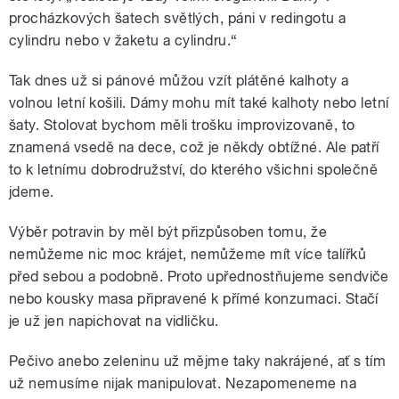
procházkových šatech světlých, páni v redingotu a
cylindru nebo v žaketu a cylindru.“
Tak dnes už si pánové můžou vzít plátěné kalhoty a
volnou letní košili. Dámy mohu mít také kalhoty nebo letní
šaty. Stolovat bychom měli trošku improvizovaně, to
znamená vsedě na dece, což je někdy obtížné. Ale patří
to k letnímu dobrodružství, do kterého všichni společně
jdeme.
Výběr potravin by měl být přizpůsoben tomu, že
nemůžeme nic moc krájet, nemůžeme mít více talířků
před sebou a podobně. Proto upřednostňujeme sendviče
nebo kousky masa připravené k přímé konzumaci. Stačí
je už jen napichovat na vidličku.
Pečivo anebo zeleninu už mějme taky nakrájené, ať s tím
už nemusíme nijak manipulovat. Nezapomeneme na