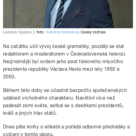
Ladislav Špaček
|
foto:
Karolína Němcová
,
Český rozhlas
Na začátku učil vývoj české gramatiky, později se stal
redaktorem a moderátorem v Československé televizi.
Nejznámější byl ovšem jeho post tiskového mluvčího
prezidenta republiky Václava Havla mezi lety 1992 a
2003.
Během této doby se účastnil bezpočtu společenských
událostí vrcholného charakteru. Navštívil více než
padesát zemí světa, setkal se s desítkami prezidentů,
králů a jiných hlav států.
Dnes píše knihy o etiketě a pořádá odborné přednášky a
cvičení v tomto oboru.