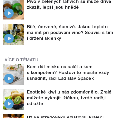
Pivo v zelených lahvích se může dříve
zkazit, lepší jsou hnědé
Bílé, červené, šumivé. Jakou teplotu
má mít při podávání víno? Souvisí s tím
i držení sklenky
VÍCE O TÉMATU
Kam dát misku na salát a kam
s kompotem? Hostovi to musíte vždy
usnadnit, radí Ladislav Špaček
Exotické kiwi u nás zdomácnělo. Zralé
můžete vykrojit lžičkou, tvrdé raději
odložte
Už ve středověku existovali kráječi.