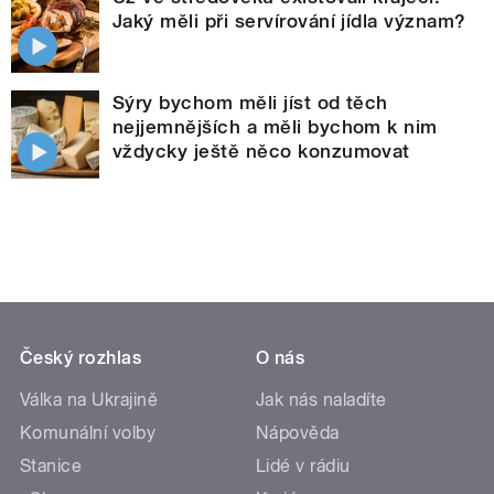
Jaký měli při servírování jídla význam?
Sýry bychom měli jíst od těch
nejjemnějších a měli bychom k nim
vždycky ještě něco konzumovat
Český rozhlas
O nás
Válka na Ukrajině
Jak nás naladíte
Komunální volby
Nápověda
Stanice
Lidé v rádiu