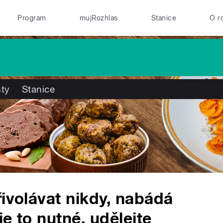
Program
mujRozhlas
Stanice
O r
ty
Stanice
řivolávat nikdy, nabádá
e to nutné, udělejte