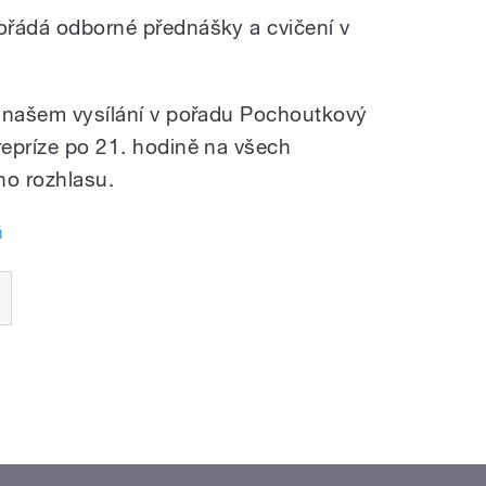
pořádá odborné přednášky a cvičení v
 v našem vysílání v pořadu Pochoutkový
repríze po 21. hodině na všech
ho rozhlasu.
á