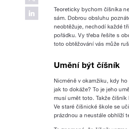
Teoreticky bychom číšníka nem
sám. Dobrou obsluhu poznáte 
neobtěžuje, nechodí každé tři
pořádku. Vy třeba řešíte s o
toto obtěžování vás může ruši
Umění být číšník
Nicméně v okamžiku, kdy ho p
jak to dokáže? To je jeho umě
musí umět toto. Takže číšník
Ve staré číšnické škole se uči
prázdnou a neustále obhlíží t