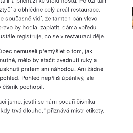
líř a přichází ke stolu hosta. Položí talíř
ztyčí a obhlédne celý areál restaurace.
le současně vidí, že tamten pán vlevo
pravo by hodlal zaplatit, dáma vpředu
stále registruje, co se v restauraci děje.
bec nemuseli přemýšlet o tom, jak
o nutné, mělo by stačit zvednutí ruky a
lusknutí prstem ani náhodou. Ani žádné
 pohled. Pohled nepříliš úpěnlivý, ale
o číšník pochopil.
aci jsme, jestli se nám podaří číšníka
někdy trvá dlouho,“ přiznává mistr etikety.