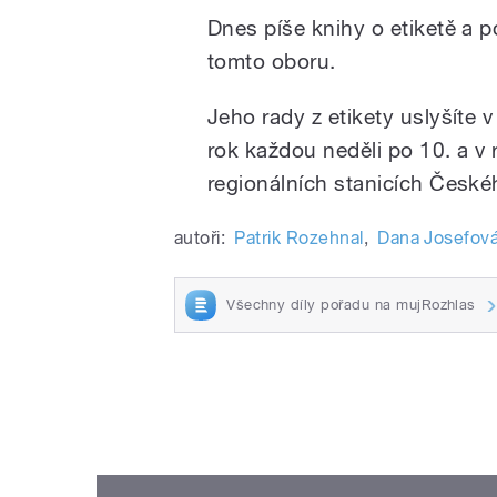
Dnes píše knihy o etiketě a 
tomto oboru.
Jeho rady z etikety uslyšíte
rok každou neděli po 10. a v 
regionálních stanicích České
autoři:
Patrik Rozehnal
,
Dana Josefov
Všechny díly pořadu na mujRozhlas