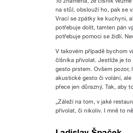
To znamená, že číšník vezme ta
na stůl, obslouží ho, pak se v
Vrací se zpátky ke kuchyni, a
potřebuje dolít, tamten pán v
potřebuje pomoci se židlí. Neu
V takovém případě bychom vů
číšníka přivolat. Jestliže je t
gesto prstem. Ovšem pozor, 
akustické gesto či volání, ale
přece jen důrazný. Tak, aby t
„Záleží na tom, v jaké restaur
přivolat, či nikoliv. I mně to 
Ladislav Špaček