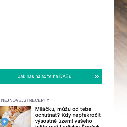
Jak nás naladíte na DABu
NEJNOVĚJŠÍ RECEPTY
Miláčku, můžu od tebe
ochutnat? Kdy nepřekročit
výsostné území vašeho
talíře radí Ladislav Špaček