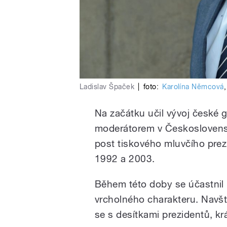
Ladislav Špaček
|
foto:
Karolína Němcová
Na začátku učil vývoj české g
moderátorem v Československ
post tiskového mluvčího prez
1992 a 2003.
Během této doby se účastnil
vrcholného charakteru. Navští
se s desítkami prezidentů, krá