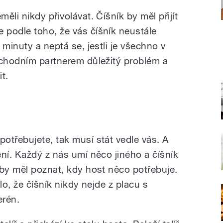
ěli nikdy přivolávat. Číšník by měl přijít
podle toho, že vás číšník neustále
 minuty a neptá se, jestli je všechno v
bchodním partnerem důležitý problém a
t.
otřebujete, tak musí stát vedle vás. A
ní. Každý z nás umí něco jiného a číšník
 by měl poznat, kdy host něco potřebuje.
lo, že číšník nikdy nejde z placu s
erén.