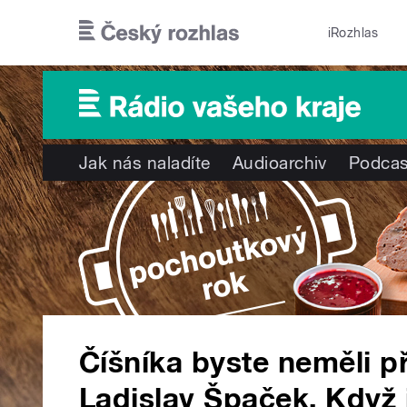
Přejít k hlavnímu obsahu
iRozhlas
Jak nás naladíte
Audioarchiv
Podcas
Číšníka byste neměli p
Ladislav Špaček. Když j