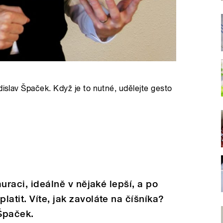
dislav Špaček. Když je to nutné, udělejte gesto
auraci, ideálně v nějaké lepší, a po
atit. Víte, jak zavoláte na číšníka?
 Špaček.