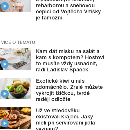
rebarborou a sněhovou
čepicí od Vojtěcha Vrtišky
je famózní
VÍCE O TÉMATU
Kam dát misku na salát a
kam s kompotem? Hostovi
to musíte vždy usnadnit,
radí Ladislav Špaček
Exotické kiwi u nás
zdomácnělo. Zralé můžete
vykrojit lžičkou, tvrdé
raději odložte
Už ve středověku
existovali kráječi. Jaký
měli při servírování jídla
význam?