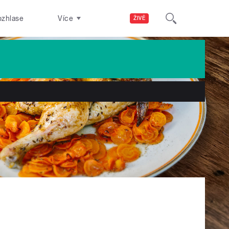
ozhlase
Více
ŽIVĚ