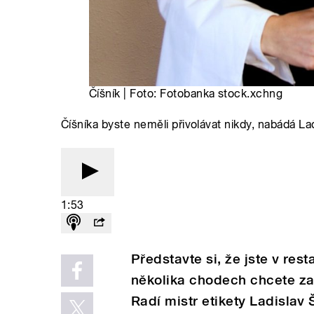
Číšník | Foto: Fotobanka stock.xchng
Číšníka byste neměli přivolávat nikdy, nabádá La
1:53
Představte si, že jste v rest
několika chodech chcete zapl
Radí mistr etikety Ladislav