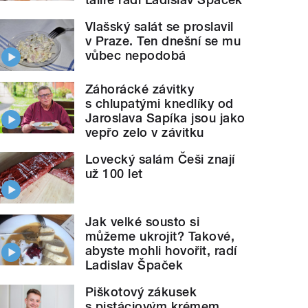
Vlašský salát se proslavil
v Praze. Ten dnešní se mu
vůbec nepodobá
Záhorácké závitky
s chlupatými knedlíky od
Jaroslava Sapíka jsou jako
vepřo zelo v závitku
Lovecký salám Češi znají
už 100 let
Jak velké sousto si
můžeme ukrojit? Takové,
abyste mohli hovořit, radí
Ladislav Špaček
Piškotový zákusek
s pistáciovým krémem,