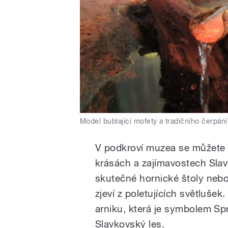
Model bublající mofety a tradičního čerpání
V podkroví muzea se můžete p
krásách a zajímavostech Sla
skutečné hornické štoly nebo 
zjeví z poletujících světlušek
arniku, která je symbolem Sp
Slavkovský les.