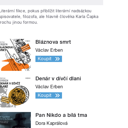
Literární fikce, pokus přiblížit literární nadsázkou
spisovatele, filozofa, ale hlavně člověka Karla Čapka
trochu jinou formou.
Bláznova smrt
Václav Erben
Koupit
Denár v dívčí dlani
Václav Erben
Koupit
Pan Nikdo a bílá tma
Dora Kaprálová