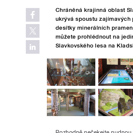
Chráněná krajinná oblast Sl
ukrývá spoustu zajímavých p
desítky minerálních pramenů,
můžete prohlédnout na jedi
Slavkovského lesa na Klads
Rozhodně nečekejte nudnou m