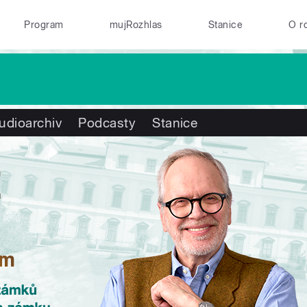
Program
mujRozhlas
Stanice
O r
udioarchiv
Podcasty
Stanice