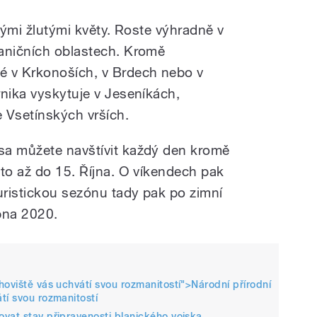
snými žlutými květy. Roste výhradně v
raničních oblastech. Kromě
é v Krkonoších, v Brdech nebo v
rnika vyskytuje v Jeseníkách,
 Vsetínských vrších.
sa můžete navštívit každý den kromě
 to až do 15. Října. O víkendech pak
uristickou sezónu tady pak po zimní
bna 2020.
hoviště vás uchvátí svou rozmanitostí">
Národní přírodní
tí svou rozmanitostí
vat stav připravenosti blanického vojska