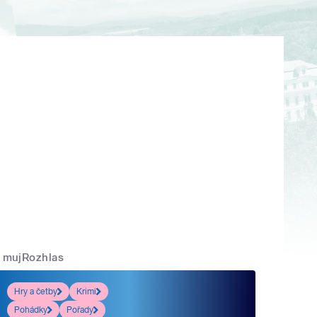
mujRozhlas
Hry a četby
Krimi
Pohádky
Pořady