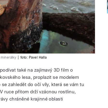
 minerálky
|
foto:
Pavel Halla
odívat také na zajímavý 3D film o
vkovského lesa, proplazit se modelem
se zahledět do očí víly, která se vám tu
. V ruce přitom drží vzácnou rostlinu,
rávy chráněné krajinné oblasti