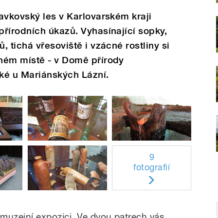
avkovský les v Karlovarském kraji
řírodních úkazů. Vyhasínající sopky,
 tichá vřesoviště i vzácné rostliny si
ném místě - v Domě přírody
ké u Mariánských Lázní.
9
fotografií
uzejní expozici. Ve dvou patrech vás