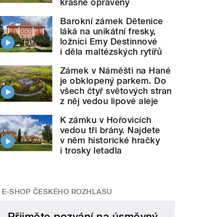
krásně opravený
Barokní zámek Dětenice
láká na unikátní fresky,
ložnici Emy Destinnové
i děla maltézských rytířů
Zámek v Náměšti na Hané
je obklopený parkem. Do
všech čtyř světových stran
z něj vedou lipové aleje
K zámku v Hořovicích
vedou tři brány. Najdete
v něm historické hračky
i trosky letadla
E-SHOP ČESKÉHO ROZHLASU
Přijměte pozvání na úsměvný