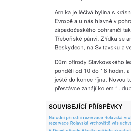
Arnika je léčivá bylina s krá
Evropě a u nás hlavně v poh
západočeského pohraničí tak
Třeboňské pánvi. Zřídka se a
Beskydech, na Svitavsku a ve
Dům přírody Slavkovského le
pondělí od 10 do 18 hodin, a
ještě do konce října. Novou t
přestávce zahájí kolem 1. du
SOUVISEJÍCÍ PŘÍSPĚVKY
Národní přírodní rezervace Rolavská vrc
rezervace Rolavská vrchoviště vás uchvá
V Domě přírody Blaníku můžete zkontrolo