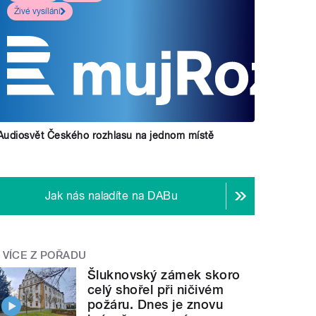
Živé vysílání
Audiosvět Českého rozhlasu na jednom místě
Jak nás naladíte na DABu
VÍCE Z POŘADU
Šluknovský zámek skoro
celý shořel při ničivém
požáru. Dnes je znovu