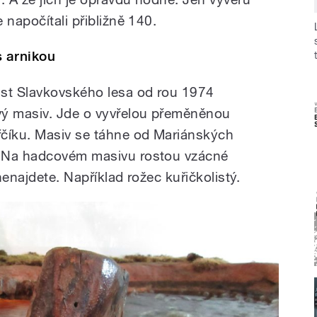
 napočítali přibližně 140.
s arnikou
ast Slavkovského lesa od rou 1974
vý masiv. Jde o vyvřelou přeměněnou
řčíku. Masiv se táhne od Mariánských
. Na hadcovém masivu rostou vzácné
 nenajdete. Například rožec kuřičkolistý.