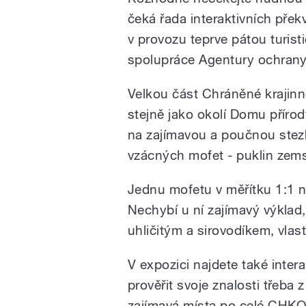
čeká řada interaktivních pře
v provozu teprve pátou turis
spolupráce Agentury ochrany 
Velkou část Chráněné krajinné
stejně jako okolí Domu příro
na zajímavou a poučnou stezk
vzácných mofet - puklin zems
Jednu mofetu v měřítku 1:1 n
Nechybí u ní zajímavý výklad,
uhličitým a sirovodíkem, vlast
V expozici najdete také intera
prověřit svoje znalosti třeba
zajímavá místa po celé CHKO.