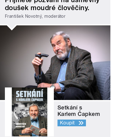
doušek moudré člověčiny.
František Novotný, moderátor
Setkání s
Karlem Čapkem
Koupit