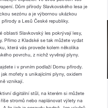
kvapení. Dům přírody Slavkovského lesa je
tickou sezónu a je výbornou ukázkou
přírody a Lesů České republiky.
 oblasti Slavkovský les pokrývají lesy,
dy. Přímo z Kladské se tak můžete vydat
u, která vás provede kolem několika
kého povrchu, z nichž vyvěrají plyny.
ajdete i v prvním podlaží Domu přírody.
 jak mofety s unikajícími plyny, oxidem
ně vznikají.
ktivní digitální stůl, na kterém si můžete
 z říše stromů nebo naplánovat výlety na
 A že jich je opravdu hodně. Jen vývěrů