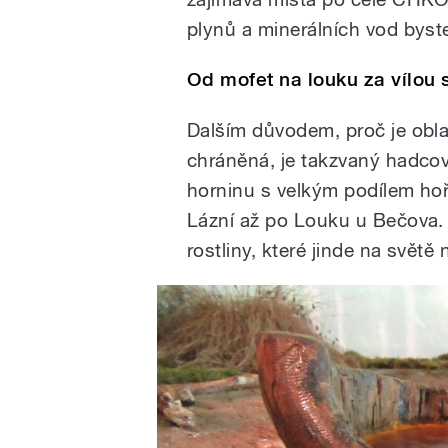
plynů a minerálních vod byste
Od mofet na louku za vílou 
Dalším důvodem, proč je obl
chráněná, je takzvaný hadco
horninu s velkým podílem ho
Lázní až po Louku u Bečova
rostliny, které jinde na světě