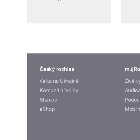
Český rozhlas
mujRo
Válka na Ukrajině
Živé v
Komunální volby
Audioa
Stanice
Podca
eShop
Mobiln