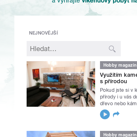
NEJNOVĚJŠÍ
Hobby magazín
Využitím kame
s přírodou
Pokud jste si v l
přírody i u vás d
dřevo nebo kám
Hobby magazín