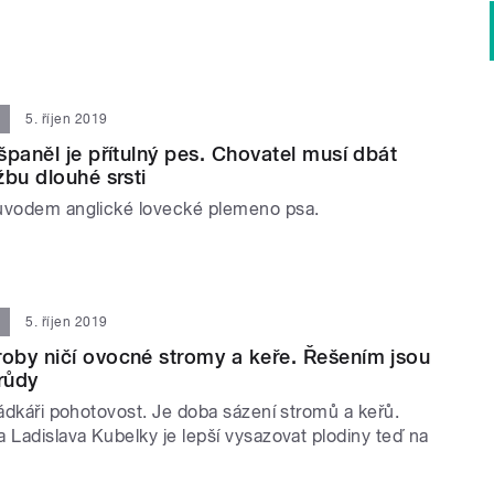
5. říjen 2019
španěl je přítulný pes. Chovatel musí dbát
žbu dlouhé srsti
ůvodem anglické lovecké plemeno psa.
5. říjen 2019
by ničí ovocné stromy a keře. Řešením jsou
drůdy
rádkáři pohotovost. Je doba sázení stromů a keřů.
 Ladislava Kubelky je lepší vysazovat plodiny teď na