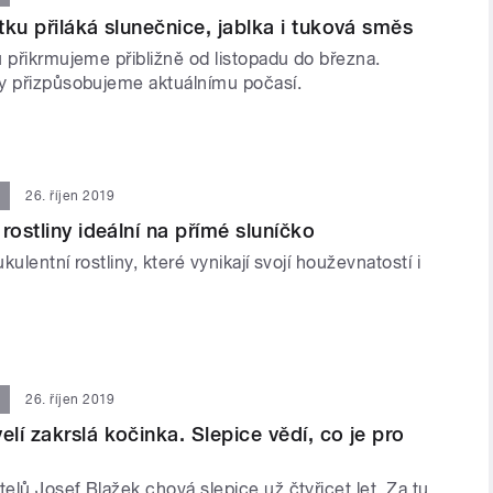
tku přiláká slunečnice, jablka i tuková směs
 přikrmujeme přibližně od listopadu do března.
y přizpůsobujeme aktuálnímu počasí.
26. říjen 2019
rostliny ideální na přímé sluníčko
ulentní rostliny, které vynikají svojí houževnatostí i
26. říjen 2019
lí zakrslá kočinka. Slepice vědí, co je pro
lů Josef Blažek chová slepice už čtyřicet let. Za tu