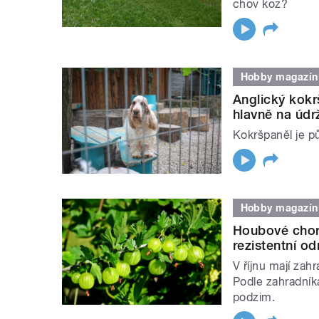
chov koz?
Hobby magazín
Anglický kokr
hlavně na údr
Kokršpaněl je p
Hobby magazín
Houbové choro
rezistentní o
V říjnu mají zah
Podle zahradníka
podzim.