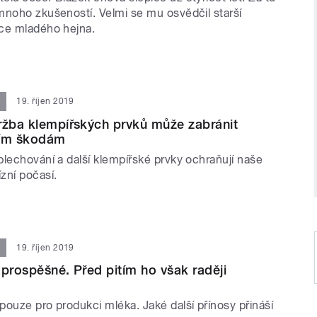
mnoho zkušeností. Velmi se mu osvědčil starší
ce mladého hejna.
19. říjen 2019
ržba klempířských prvků může zabránit
ím škodám
plechování a další klempířské prvky ochraňují naše
zní počasí.
19. říjen 2019
 prospěšné. Před pitím ho však raději
pouze pro produkci mléka. Jaké další přínosy přináší