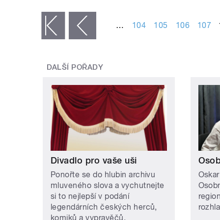
STRÁNKY
…
104
105
106
107
« první
‹ předchozí
DALŠÍ POŘADY
Divadlo pro vaše uši
Osob
Ponořte se do hlubin archivu
Oskar
mluveného slova a vychutnejte
Osobn
si to nejlepší v podání
regio
legendárních českých herců,
rozhl
komiků a vypravěčů.