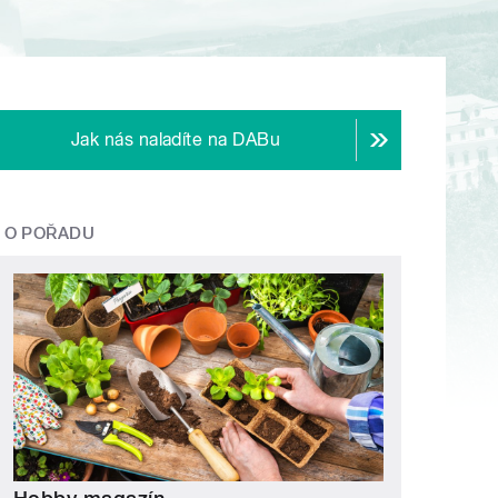
Jak nás naladíte na DABu
O POŘADU