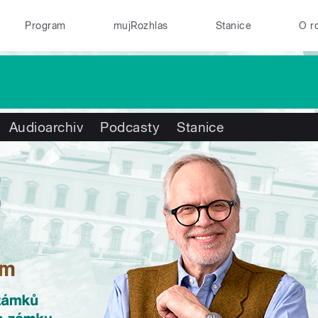
Program
mujRozhlas
Stanice
O r
Audioarchiv
Podcasty
Stanice