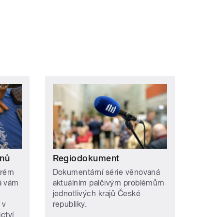
ní »
onů
Regiodokument
erém
Dokumentární série věnovaná
á vám
aktuálním palčivým problémům
jednotlivých krajů České
 v
republiky.
ctví