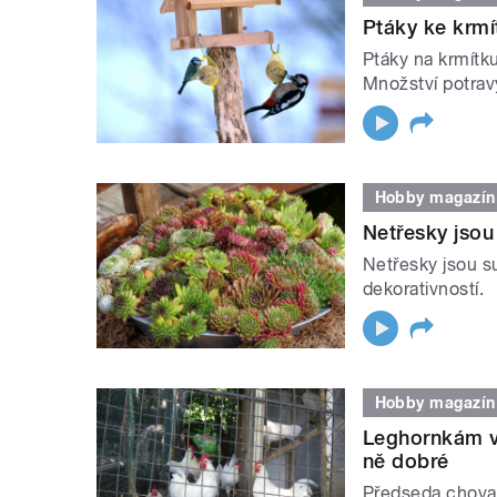
Ptáky ke krmí
Ptáky na krmítku
Množství potrav
Hobby magazín
Netřesky jsou 
Netřesky jsou suk
dekorativností.
Hobby magazín
Leghornkám ve
ně dobré
Předseda chovate