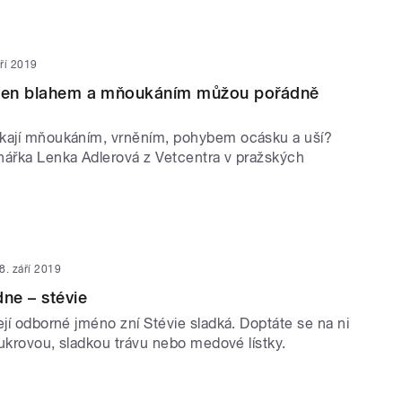
áří 2019
 jen blahem a mňoukáním můžou pořádně
kají mňoukáním, vrněním, pohybem ocásku a uší?
nářka Lenka Adlerová z Vetcentra v pražských
8. září 2019
dne – stévie
ejí odborné jméno zní Stévie sladká. Doptáte se na ni
 cukrovou, sladkou trávu nebo medové lístky.