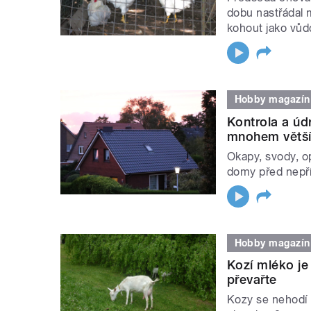
dobu nastřádal 
kohout jako vůd
Hobby magazín
Kontrola a úd
mnohem větš
Okapy, svody, o
domy před nepří
Hobby magazín
Kozí mléko je
převařte
Kozy se nehodí 