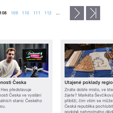
108
109
110
111
112
…
následující ›
posled
nosti Česka
Utajené poklady regi
 Hes představuje
Znáte dobře místo, ve kt
osti Česka ve vysílání
žijete? Markéta Ševčíkov
nálních stanic Českého
přiblíží, čím vším se může
asu.
Česká republika pochlubit
podobě nehmotného dědi