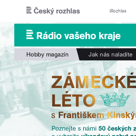
Přejít k hlavnímu obsahu
iRozhlas
Hobby magazín
Jak nás naladíte