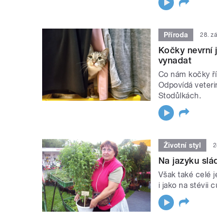
Příroda
28. z
Kočky nevrní
vynadat
Co nám kočky ří
Odpovídá veteri
Stodůlkách.
Životní styl
2
Na jazyku slá
Však také celé j
i jako na stévii