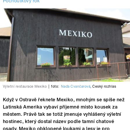
Pochoutkový rok
Výletní restaurace Mexiko
|
foto:
Naďa Čvančarová
,
Český rozhlas
Když v Ostravě řeknete Mexiko, mnohým se spíše než
Latinská Amerika vybaví příjemné místo kousek za
městem. Právě tak se totiž jmenuje vyhlášený výletní
hostinec, který dostal název podle tamní chatové
osady. Mexiko obklopené loukami a lesy je pro