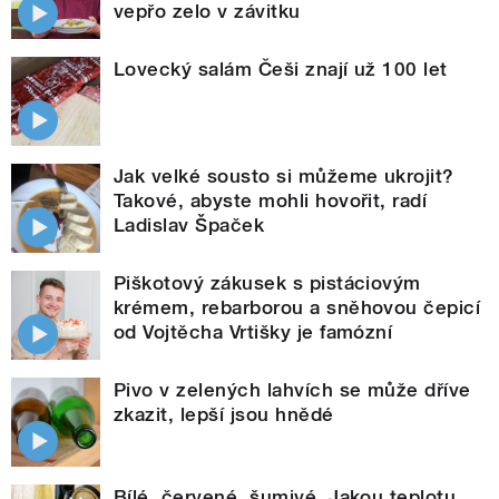
vepřo zelo v závitku
Lovecký salám Češi znají už 100 let
Jak velké sousto si můžeme ukrojit?
Takové, abyste mohli hovořit, radí
Ladislav Špaček
Piškotový zákusek s pistáciovým
krémem, rebarborou a sněhovou čepicí
od Vojtěcha Vrtišky je famózní
Pivo v zelených lahvích se může dříve
zkazit, lepší jsou hnědé
Bílé, červené, šumivé. Jakou teplotu