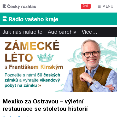
Přejít k hlavnímu obsahu
MENU
ŽIVĚ
Jak nás naladíte
Audioarchiv
Více
…
Mexiko za Ostravou – výletní
restaurace se stoletou historií