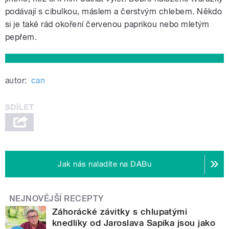
podávají s cibulkou, máslem a čerstvým chlebem. Někdo
si je také rád okoření červenou paprikou nebo mletým
pepřem.
autor:
can
Jak nás naladíte na DABu
NEJNOVĚJŠÍ RECEPTY
Záhorácké závitky s chlupatými
knedlíky od Jaroslava Sapíka jsou jako