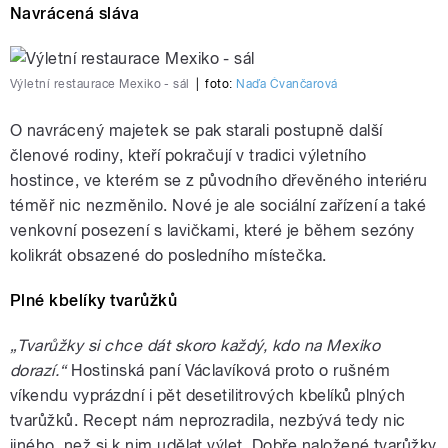
Navrácená sláva
Výletní restaurace Mexiko - sál
|
foto:
Naďa Čvančarová
O navrácený majetek se pak starali postupně další
členové rodiny, kteří pokračují v tradici výletního
hostince, ve kterém se z původního dřevěného interiéru
téměř nic nezměnilo. Nové je ale sociální zařízení a také
venkovní posezení s lavičkami, které je během sezóny
kolikrát obsazené do posledního místečka.
Plné kbelíky tvarůžků
„Tvarůžky si chce dát skoro každý, kdo na Mexiko
dorazí.“
Hostinská paní Václavíková proto o rušném
víkendu vyprázdní i pět desetilitrových kbelíků plných
tvarůžků. Recept nám neprozradila, nezbývá tedy nic
jiného, než si k nim udělat výlet. Dobře naložené tvarůžky