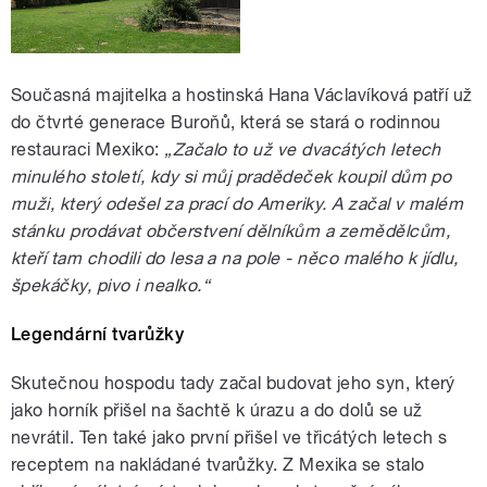
Současná majitelka a hostinská Hana Václavíková patří už
do čtvrté generace Buroňů, která se stará o rodinnou
restauraci Mexiko:
„Začalo to už ve dvacátých letech
minulého století, kdy si můj pradědeček koupil dům po
muži, který odešel za prací do Ameriky. A začal v malém
stánku prodávat občerstvení dělníkům a zemědělcům,
kteří tam chodili do lesa a na pole - něco malého k jídlu,
špekáčky, pivo i nealko.“
Legendární tvarůžky
Skutečnou hospodu tady začal budovat jeho syn, který
jako horník přišel na šachtě k úrazu a do dolů se už
nevrátil. Ten také jako první přišel ve třicátých letech s
receptem na nakládané tvarůžky. Z Mexika se stalo