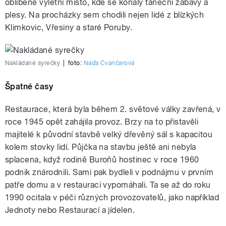
oblíbené výletní místo, kde se konaly taneční zábavy a
plesy. Na procházky sem chodili nejen lidé z blízkých
Klimkovic, Vřesiny a staré Poruby.
Nakládané syrečky
|
foto:
Naďa Čvančarová
Špatné časy
Restaurace, která byla během 2. světové války zavřená, v
roce 1945 opět zahájila provoz. Brzy na to přistavěli
majitelé k původní stavbě velký dřevěný sál s kapacitou
kolem stovky lidí. Půjčka na stavbu ještě ani nebyla
splacena, když rodině Buroňů hostinec v roce 1960
podnik znárodnili. Sami pak bydleli v podnájmu v prvním
patře domu a v restauraci vypomáhali. Ta se až do roku
1990 ocitala v péči různých provozovatelů, jako například
Jednoty nebo Restaurací a jídelen.