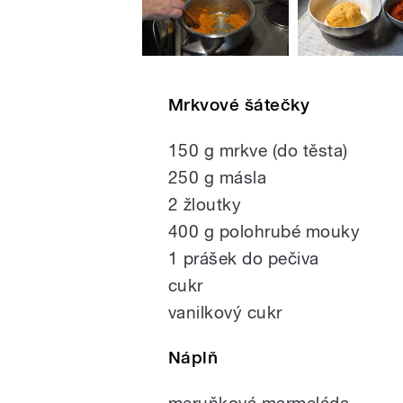
Mrkvové šátečky
150 g mrkve (do těsta)
250 g másla
2 žloutky
400 g polohrubé mouky
1 prášek do pečiva
cukr
vanilkový cukr
Náplň