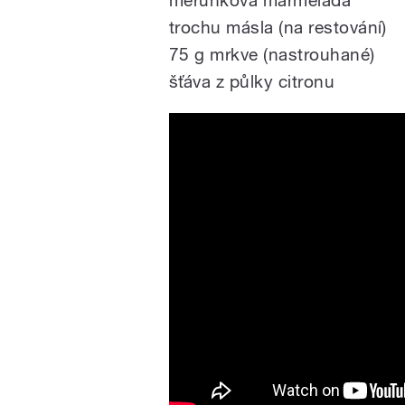
meruňková marmeláda
trochu másla (na restování)
75 g mrkve (nastrouhané)
šťáva z půlky citronu