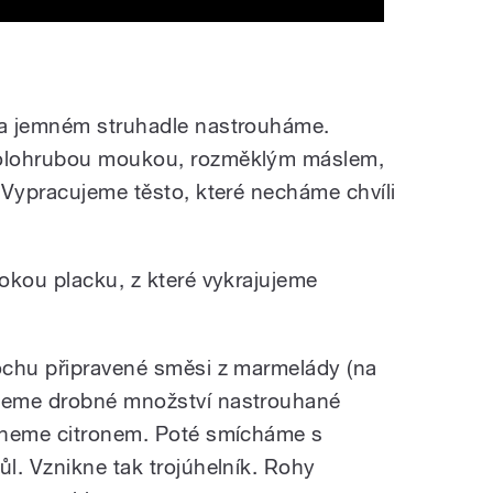
na jemném struhadle nastrouháme.
olohrubou moukou, rozměklým máslem,
 Vypracujeme těsto, které necháme chvíli
okou placku, z které vykrajujeme
ochu připravené směsi z marmelády (na
neme drobné množství nastrouhané
pneme citronem. Poté smícháme s
l. Vznikne tak trojúhelník. Rohy