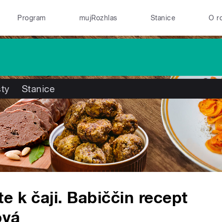
Program
mujRozhlas
Stanice
O r
ty
Stanice
e k čaji. Babiččin recept
ová