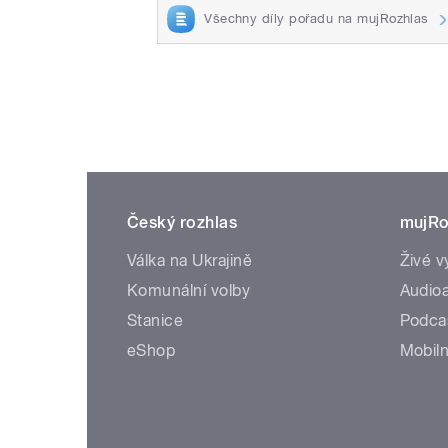
Všechny díly pořadu na mujRozhlas
Český rozhlas
mujRo
Válka na Ukrajině
Živé v
Komunální volby
Audioa
Stanice
Podca
eShop
Mobiln