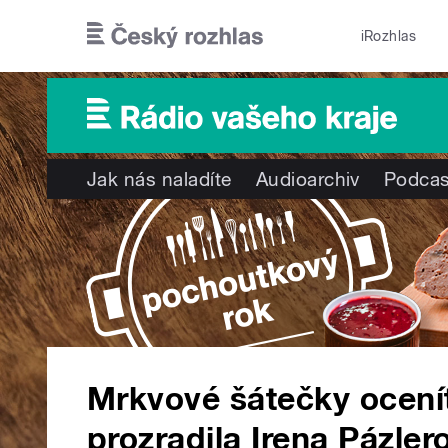
Přejít k hlavnímu obsahu
iRozhlas
Jak nás naladíte
Audioarchiv
Podcas
Mrkvové šátečky ocenít
prozradila Irena Pázler