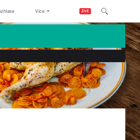
ozhlase
Více
ŽIVĚ