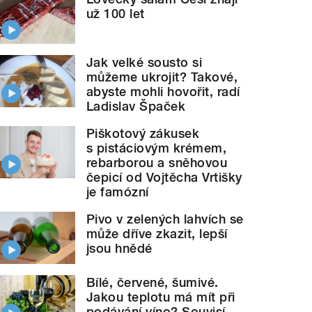
už 100 let
Jak velké sousto si
můžeme ukrojit? Takové,
abyste mohli hovořit, radí
Ladislav Špaček
Piškotový zákusek
s pistáciovým krémem,
rebarborou a sněhovou
čepicí od Vojtěcha Vrtišky
je famózní
Pivo v zelených lahvích se
může dříve zkazit, lepší
jsou hnědé
Bílé, červené, šumivé.
Jakou teplotu má mít při
podávání víno? Souvisí