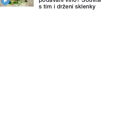
s tím i držení sklenky