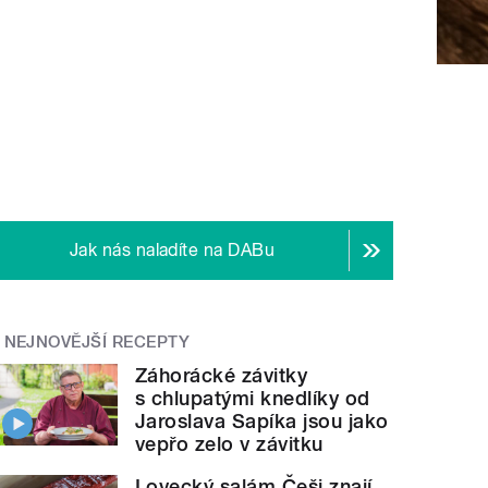
Jak nás naladíte na DABu
NEJNOVĚJŠÍ RECEPTY
Záhorácké závitky
s chlupatými knedlíky od
Jaroslava Sapíka jsou jako
vepřo zelo v závitku
Lovecký salám Češi znají