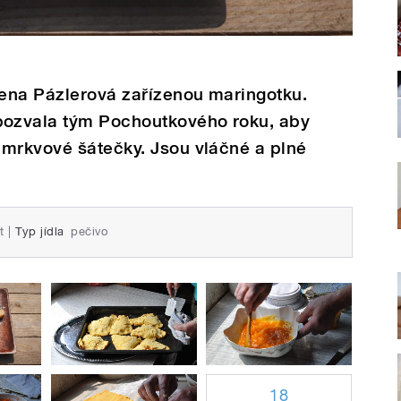
ena Pázlerová zařízenou maringotku.
ozvala tým Pochoutkového roku, aby
 mrkvové šátečky. Jsou vláčné a plné
t
|
Typ jídla
pečivo
18