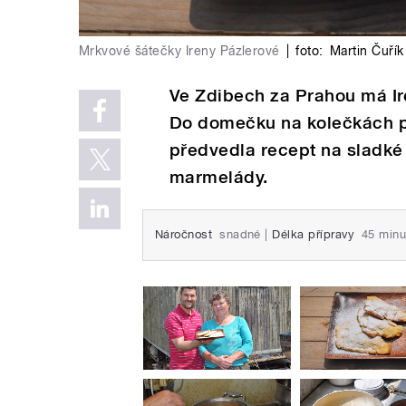
Mrkvové šátečky Ireny Pázlerové
|
foto:
Martin Čuřík
Ve Zdibech za Prahou má Ir
Do domečku na kolečkách p
předvedla recept na sladké
marmelády.
Náročnost
snadné
|
Délka přípravy
45 minu