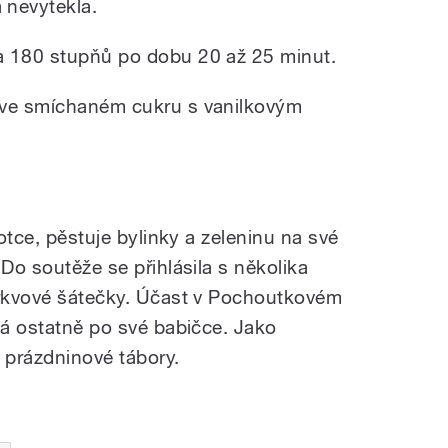
nevytekla.
a 180 stupňů po dobu 20 až 25 minut.
 ve smíchaném cukru s vanilkovým
gotce, pěstuje bylinky a zeleninu na své
 Do soutěže se přihlásila s několika
mrkvové šátečky. Účast v Pochoutkovém
má ostatně po své babičce. Jako
 prázdninové tábory.