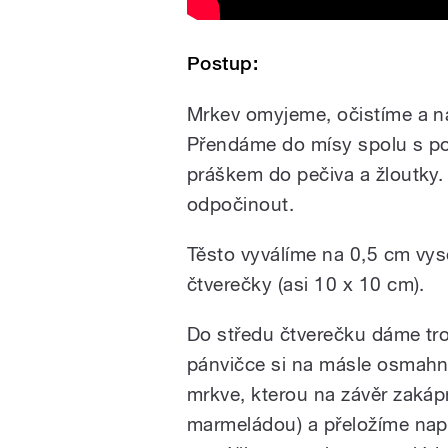
Postup:
Mrkev omyjeme, očistíme a 
Přendáme do mísy spolu s p
práškem do pečiva a žloutky.
odpočinout.
Těsto vyválíme na 0,5 cm vys
čtverečky (asi 10 x 10 cm).
Do středu čtverečku dáme tr
pánvičce si na másle osmah
mrkve, kterou na závěr zaká
marmeládou) a přeložíme napů