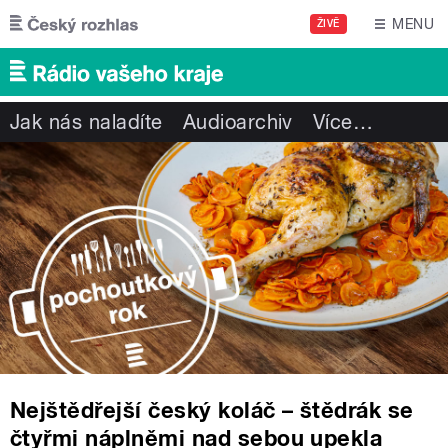
Přejít k hlavnímu obsahu
MENU
ŽIVĚ
Jak nás naladíte
Audioarchiv
Více
…
Nejštědřejší český koláč – štědrák se
čtyřmi náplněmi nad sebou upekla