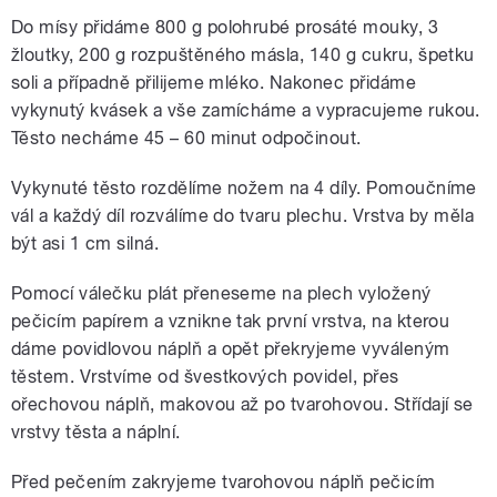
Do mísy přidáme 800 g polohrubé prosáté mouky, 3
žloutky, 200 g rozpuštěného másla, 140 g cukru, špetku
soli a případně přilijeme mléko. Nakonec přidáme
vykynutý kvásek a vše zamícháme a vypracujeme rukou.
Těsto necháme 45 – 60 minut odpočinout.
Vykynuté těsto rozdělíme nožem na 4 díly. Pomoučníme
vál a každý díl rozválíme do tvaru plechu. Vrstva by měla
být asi 1 cm silná.
Pomocí válečku plát přeneseme na plech vyložený
pečicím papírem a vznikne tak první vrstva, na kterou
dáme povidlovou náplň a opět překryjeme vyváleným
těstem. Vrstvíme od švestkových povidel, přes
ořechovou náplň, makovou až po tvarohovou. Střídají se
vrstvy těsta a náplní.
Před pečením zakryjeme tvarohovou náplň pečicím