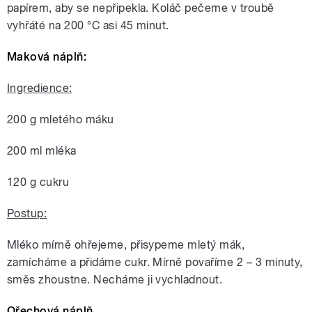
papírem, aby se nepřipekla. Koláč pečeme v troubě
vyhřáté na 200 °C asi 45 minut.
Maková náplň:
Ingredience:
200 g mletého máku
200 ml mléka
120 g cukru
Postup:
Mléko mírně ohřejeme, přisypeme mletý mák,
zamícháme a přidáme cukr. Mírně povaříme 2 – 3 minuty,
směs zhoustne. Necháme ji vychladnout.
Ořechová náplň