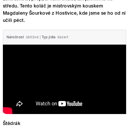
středu. Tento koláč je mistrovským kouskem
Magdaleny Šourkové z Hostivice, kde jsme se ho od ní
učili péct.
Náročnost
obtížné
|
Typ jídla
dezert
Nejštědřejší český koláč se čtyřmi
náplněmi Magdaleny Šourkové
Štědrák