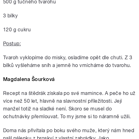
500 g tučného tvarohu
3 bílky
120 g cukru
Postup:
Tvaroh vyklopíme do misky, osladíme opět dle chuti. Z 3
bílků vyšleháme sníh a jemně ho vmícháme do tvarohu.
Magdalena Šourková
Recept na štědrák získala po své mamince. A peče ho už
více než 50 let, hlavně na slavnostní příležitosti. Její
manžel totiž na sladké není. Skoro se musel do
ochutnávky přemlouvat. To my jsme si to náramně užili.
Doma nás přivítala po boku svého muže, který nám hned
nalil pálenku z broskví z vlastní zahrádky. Jako