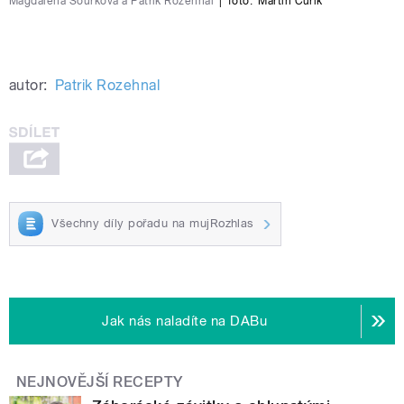
Magdalena Šourková a Patrik Rozehnal
|
foto:
Martin Čuřík
autor:
Patrik Rozehnal
Všechny díly pořadu na mujRozhlas
Jak nás naladíte na DABu
NEJNOVĚJŠÍ RECEPTY