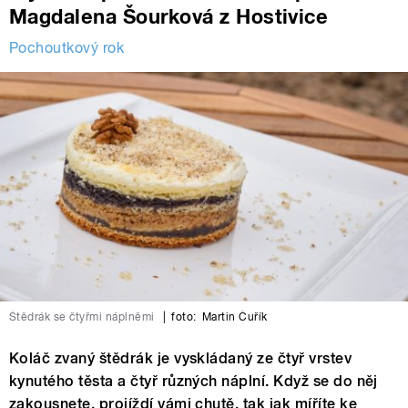
Magdalena Šourková z Hostivice
Pochoutkový rok
Štědrák se čtyřmi náplněmi
|
foto:
Martin Čuřík
Koláč zvaný štědrák je vyskládaný ze čtyř vrstev
kynutého těsta a čtyř různých náplní. Když se do něj
zakousnete, projíždí vámi chutě, tak jak míříte ke