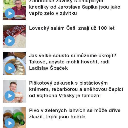
Záhorácké závitky s chlupatými
knedlíky od Jaroslava Sapíka jsou jako
vepřo zelo v závitku
Lovecký salám Češi znají už 100 let
Jak velké sousto si můžeme ukrojit?
Takové, abyste mohli hovořit, radí
Ladislav Špaček
Piškotový zákusek s pistáciovým
krémem, rebarborou a sněhovou čepicí
od Vojtěcha Vrtišky je famózní
Pivo v zelených lahvích se může dříve
zkazit, lepší jsou hnědé