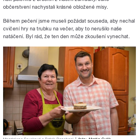
občerstvení nachystali krásné obložené mísy.
Během pečení jsme museli požádat souseda, aby nechal
cvičení hry na trubku na večer, aby to nerušilo naše
natáčení. Byl rád, že ten den může zkoušení vynechat.