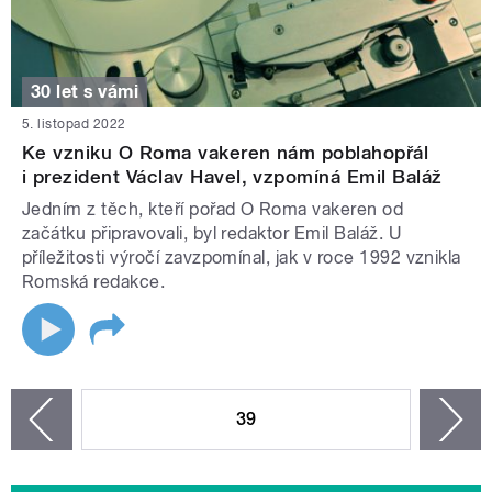
30 let s vámi
5. listopad 2022
Ke vzniku O Roma vakeren nám poblahopřál
i prezident Václav Havel, vzpomíná Emil Baláž
Jedním z těch, kteří pořad O Roma vakeren od
začátku připravovali, byl redaktor Emil Baláž. U
příležitosti výročí zavzpomínal, jak v roce 1992 vznikla
Romská redakce.
STRÁNKY
39
n
zí