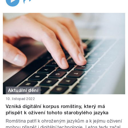
Aktuální dění
10. listopad 2022
Vzniká digitální korpus romštiny, který má
přispět k oživení tohoto starobylého jazyka
Romština patří k ohroženým jazykům a k jejímu oživení
mohou přispět i digitální technologie. Letos tedy začal