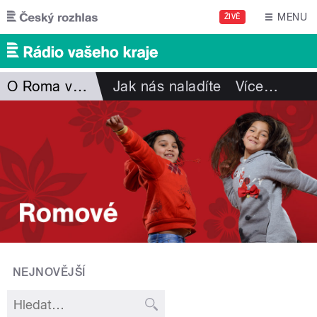
Přejít k hlavnímu obsahu
MENU
ŽIVĚ
O Roma vakeren
Jak nás naladíte
Více
…
NEJNOVĚJŠÍ