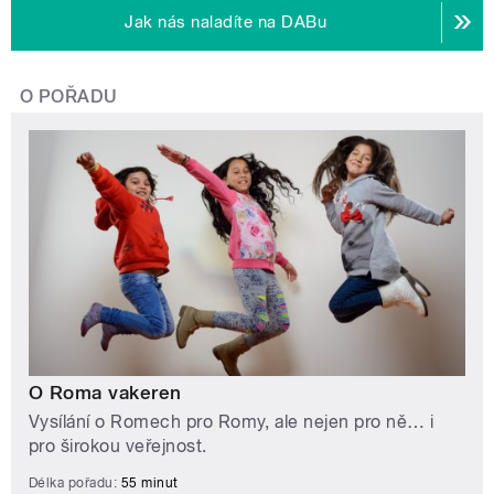
Jak nás naladíte na DABu
O POŘADU
O Roma vakeren
Vysílání o Romech pro Romy, ale nejen pro ně… i
pro širokou veřejnost.
Délka pořadu:
55 minut