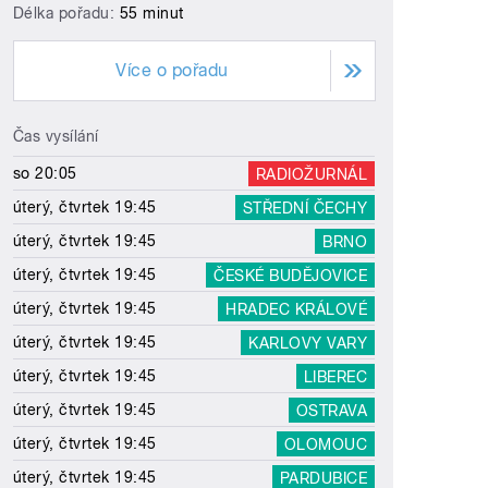
Délka pořadu:
55 minut
Více o pořadu
Čas vysílání
so 20:05
RADIOŽURNÁL
úterý, čtvrtek 19:45
STŘEDNÍ ČECHY
úterý, čtvrtek 19:45
BRNO
úterý, čtvrtek 19:45
ČESKÉ BUDĚJOVICE
úterý, čtvrtek 19:45
HRADEC KRÁLOVÉ
úterý, čtvrtek 19:45
KARLOVY VARY
úterý, čtvrtek 19:45
LIBEREC
úterý, čtvrtek 19:45
OSTRAVA
úterý, čtvrtek 19:45
OLOMOUC
úterý, čtvrtek 19:45
PARDUBICE