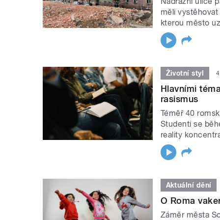
Nádražní ulice p
měli vystěhovat
kterou město uz
Životní styl
4
Hlavními téma
rasismus
Téměř 40 romský
Studenti se běhe
reality koncentr
Aktuální dění
O Roma vaker
Záměr města Sok