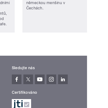
edními
německou menšinu v
Čechách.
ntů,
pod
aře.
Sledujte nás
Certifikováno