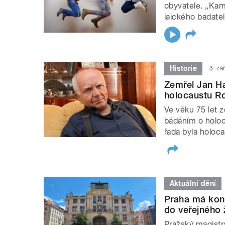
obyvatele. „Ka
laického badate
Historie
3. zá
Zemřel Jan Ha
holocaustu R
Ve věku 75 let z
bádáním o holoc
řada byla holoc
Aktuální dění
Praha má konc
do veřejného 
Pražský magistrá