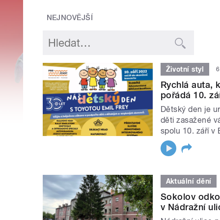
NEJNOVĚJŠÍ
Životní styl
6
Rychlá auta, 
pořádá 10. zá
Dětský den je u
děti zasažené vá
spolu 10. září 
Aktuální dění
Sokolov odko
v Nádražní ul