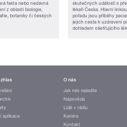
avá fakta nebo nedávná
skutečných událostí s př
ní z oblasti biologie,
lékaři Česka. Hlavní linkou
afie, botaniky či českých
pořadu jsou příběhy pacie
jejich cesta k uzdravení 
dohledem ošetřujícího lék
zhlas
O nás
ysílání
Jak nás naladíte
rchiv
Nápověda
sty
Lidé v rádiu
í aplikace
Kariéra
Kontakt