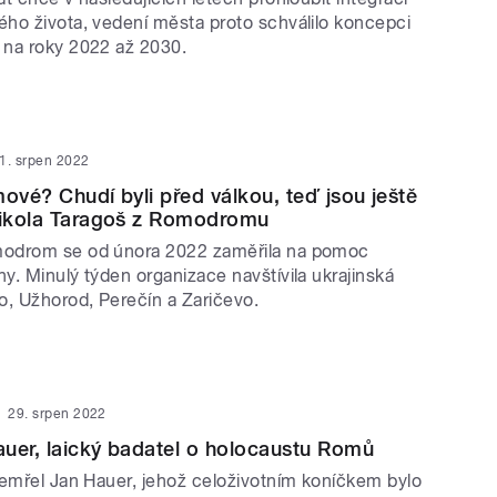
ho života, vedení města proto schválilo koncepci
na roky 2022 až 2030.
1. srpen 2022
mové? Chudí byli před válkou, teď jsou ještě
 Nikola Taragoš z Romodromu
odrom se od února 2022 zaměřila na pomoc
. Minulý týden organizace navštívila ukrajinská
 Užhorod, Perečín a Zaričevo.
29. srpen 2022
uer, laický badatel o holocaustu Romů
zemřel Jan Hauer, jehož celoživotním koníčkem bylo