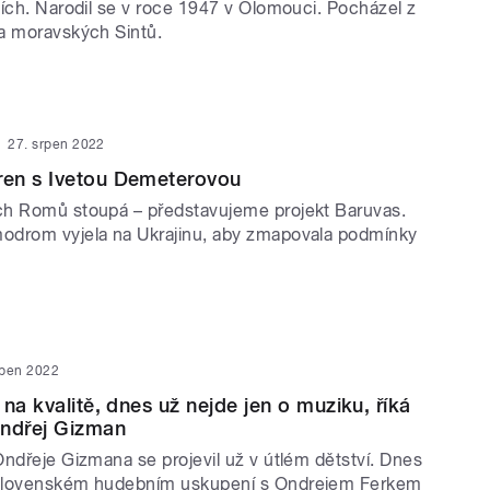
cích. Narodil se v roce 1947 v Olomouci. Pocházel z
a moravských Sintů.
27. srpen 2022
en s Ivetou Demeterovou
ch Romů stoupá – představujeme projekt Baruvas.
odrom vyjela na Ukrajinu, aby zmapovala podmínky
rpen 2022
na kvalitě, dnes už nejde jen o muziku, říká
Ondřej Gizman
Ondřeje Gizmana se projevil už v útlém dětství. Dnes
slovenském hudebním uskupení s Ondrejem Ferkem