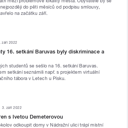
atří mezi problémové lokality města. Obyvatelé by se
 nejpozději do pěti měsíců od podpisu smlouvy,
avřelo na začátku září.
. září 2022
ty 16. setkání Baruvas byly diskriminace a
ch studentů se sešlo na 16. setkání Baruvas.
m setkání seznámili např. s projektem virtuální
ačního tábora v Letech u Písku.
3. září 2022
en s Ivetou Demeterovou
olov odkoupit domy v Nádražní ulici trápí místní