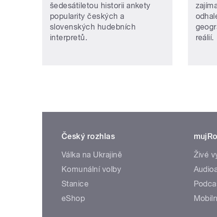
šedesátiletou historii ankety
zajím
popularity českých a
odhale
slovenských hudebních
geogr
interpretů.
reálií.
Český rozhlas
mujRo
Válka na Ukrajině
Živé v
Komunální volby
Audioa
Stanice
Podca
eShop
Mobiln