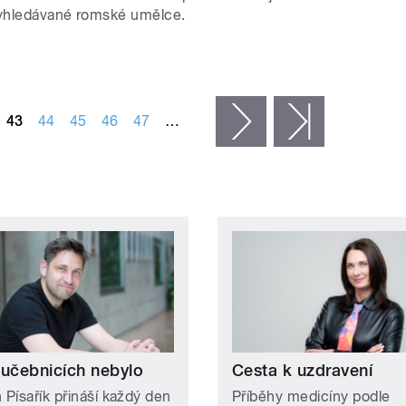
vyhledávané romské umělce.
43
44
45
46
47
…
následující ›
poslední »
 učebnicích nebylo
Cesta k uzdravení
 Písařík přináší každý den
Příběhy medicíny podle