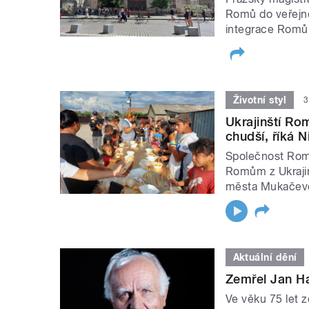
Romů do veřejné
integrace Romů 
Životní styl
3
Ukrajinští Ro
chudší, říká
Společnost Rom
Romům z Ukrajiny
města Mukačevo,
Aktuální dění
Zemřel Jan Ha
Ve věku 75 let 