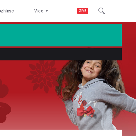
ozhlase
Více
ŽIVĚ