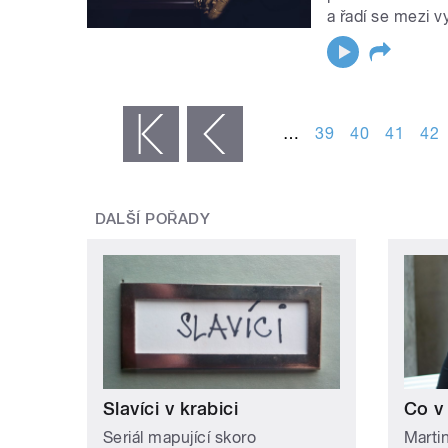
a řadí se mezi 
STRÁNKY
…
39
40
41
42
« první
‹ předchozí
DALŠÍ POŘADY
Slavíci v krabici
Co v
Seriál mapující skoro
Martin