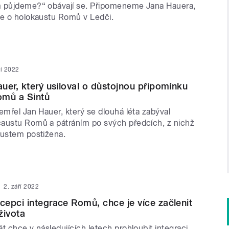
m půjdeme?“ obávají se. Připomeneme Jana Hauera,
le o holokaustu Romů v Ledči.
ří 2022
uer, který usiloval o důstojnou připomínku
omů a Sintů
emřel Jan Hauer, který se dlouhá léta zabýval
austu Romů a pátráním po svých předcích, z nichž
austem postižena.
2. září 2022
epci integrace Romů, chce je více začlenit
života
t chce v následujících letech prohloubit integraci