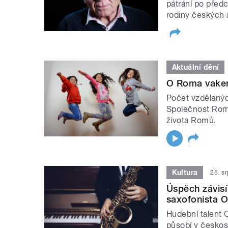
pátrání po před
rodiny českých 
Aktuální dění
O Roma vaker
Počet vzdělaný
Společnost Rom
života Romů.
Kultura
25. s
Úspěch závisí 
saxofonista 
Hudební talent 
působí v česko