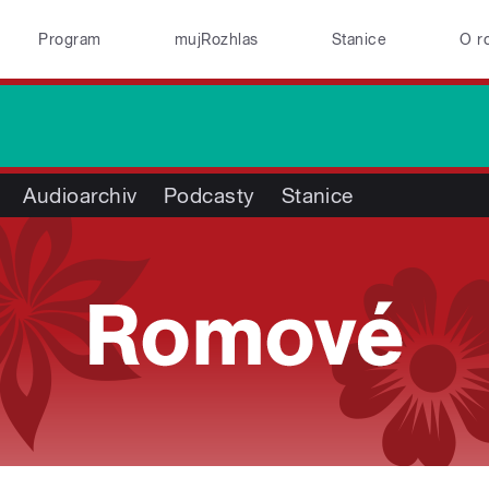
Program
mujRozhlas
Stanice
O r
Audioarchiv
Podcasty
Stanice