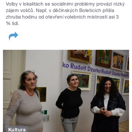
Volby v lokalitách se sociálními problémy provází nízký
zájem voličů. Např. v děčínských Boleticích přišla
zhruba hodinu od otevření volebních místností asi 3
% lidí.
Kultura