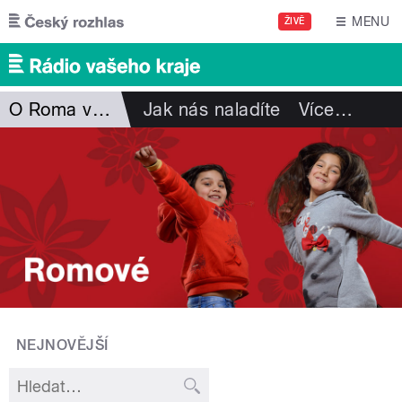
Přejít k hlavnímu obsahu
MENU
ŽIVĚ
O Roma vakeren
Jak nás naladíte
Více
…
NEJNOVĚJŠÍ