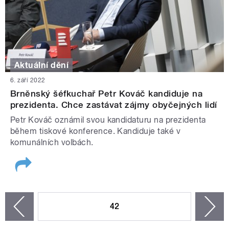
Aktuální dění
6. září 2022
Brněnský šéfkuchař Petr Kováč kandiduje na
prezidenta. Chce zastávat zájmy obyčejných lidí
Petr Kováč oznámil svou kandidaturu na prezidenta
během tiskové konference. Kandiduje také v
komunálních volbách.
STRÁNKY
42
n
zí