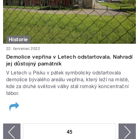
Historie
22. červenec 2022
Demolice vepřína v Letech odstartovala. Nahradí
jej důstojný památník
V Letech u Písku v pátek symbolicky odstartovala
demolice bývalého areálu vepřína, který leží na místě,
kde za druhé světové války stál romský koncentrační
tábor.
STRÁNKY
45
n
zí