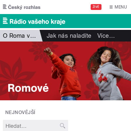
Přejít k hlavnímu obsahu
MENU
ŽIVĚ
O Roma vakeren
Jak nás naladíte
Více
…
NEJNOVĚJŠÍ