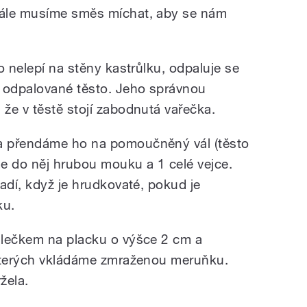
tále musíme směs míchat, aby se nám
o nelepí na stěny kastrůlku, odpaluje se
í odpalované těsto. Jeho správnou
že v těstě stojí zabodnutá vařečka.
a přendáme ho na pomoučněný vál (těsto
e do něj hrubou mouku a 1 celé vejce.
adí, když je hrudkovaté, pokud je
ku.
álečkem na placku o výšce 2 cm a
 kterých vkládáme zmraženou meruňku.
žela.