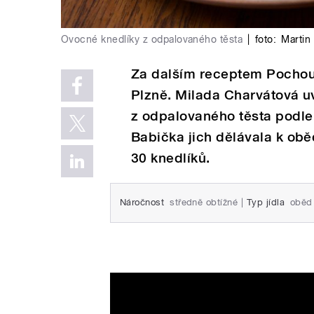
Ovocné knedlíky z odpalovaného těsta
|
foto:
Martin
Za dalším receptem Pochout
Plzně. Milada Charvátová u
z odpalovaného těsta podle
Babička jich dělávala k obě
30 knedlíků.
Náročnost
středně obtížné
|
Typ jídla
oběd