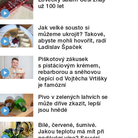
už 100 let
Jak velké sousto si
můžeme ukrojit? Takové,
abyste mohli hovořit, radí
Ladislav Špaček
Piškotový zákusek
s pistáciovým krémem,
rebarborou a sněhovou
čepicí od Vojtěcha Vrtišky
je famózní
Pivo v zelených lahvích se
může dříve zkazit, lepší
jsou hnědé
Bílé, červené, šumivé.
Jakou teplotu má mít při
podávání víno? Souvisí