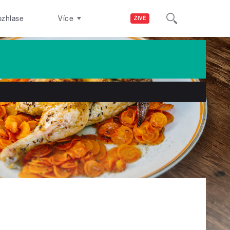
ozhlase
Více
ŽIVĚ