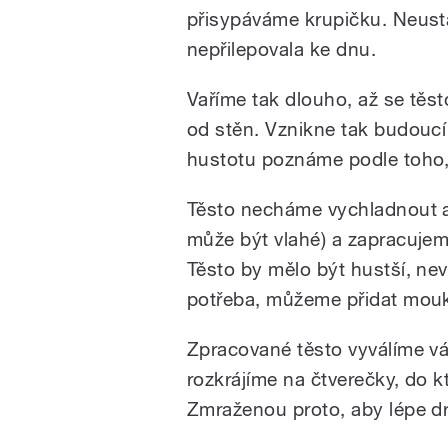
přisypáváme krupičku. Neus
nepřilepovala ke dnu.
Vaříme tak dlouho, až se těst
od stěn. Vznikne tak budouc
hustotu poznáme podle toho, 
Těsto necháme vychladnout 
může být vlahé) a zapracujem
Těsto by mělo být hustší, nev
potřeba, můžeme přidat mou
Zpracované těsto vyválíme v
rozkrájíme na čtverečky, do
Zmraženou proto, aby lépe dr