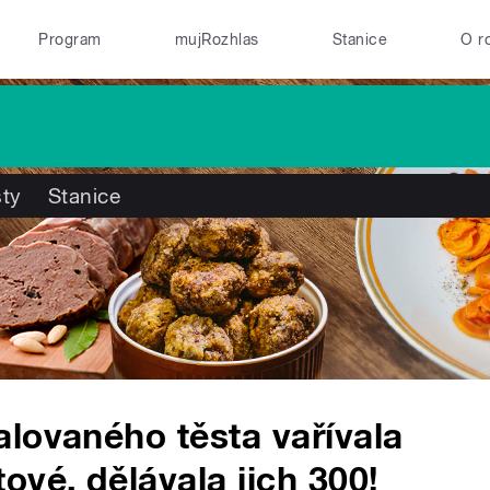
Program
mujRozhlas
Stanice
O r
ty
Stanice
lovaného těsta vařívala
ové, dělávala jich 300!