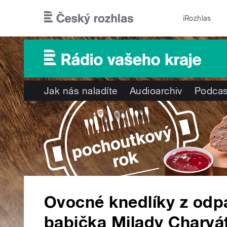
Přejít k hlavnímu obsahu
iRozhlas
Jak nás naladíte
Audioarchiv
Podcas
Ovocné knedlíky z odpa
babička Milady Charvát