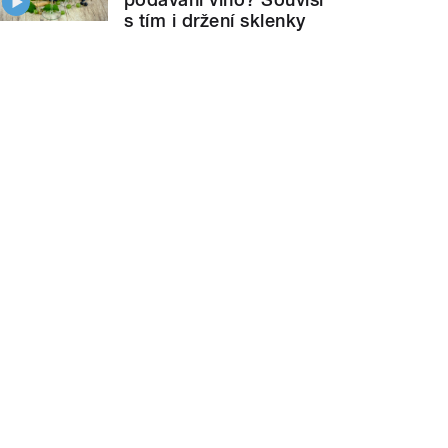
s tím i držení sklenky