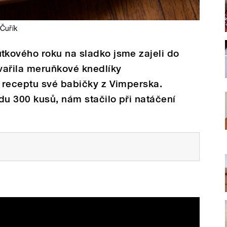
 Čuřík
kového roku na sladko jsme zajeli do
vařila meruňkové knedlíky
 receptu své babičky z Vimperska.
du 300 kusů, nám stačilo při natáčení