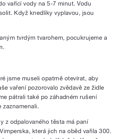
do vařící vody na 5-7 minut. Vodu
lit. Když knedlíky vyplavou, jsou
aným tvrdým tvarohem, pocukrujeme a
m.
eré jsme museli opatrně otevírat, aby
aše vaření pozorovalo zvědavě ze židle
me pátrali také po záhadném rušení
e zaznamenali.
y z odpalovaného těsta má paní
imperska, která jich na oběd vařila 300.