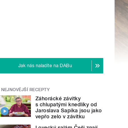
Jak nás naladíte na DABu
NEJNOVĚJŠÍ RECEPTY
Záhorácké závitky
s chlupatými knedlíky od
Jaroslava Sapíka jsou jako
vepřo zelo v závitku
Lovecký salám Češi znají