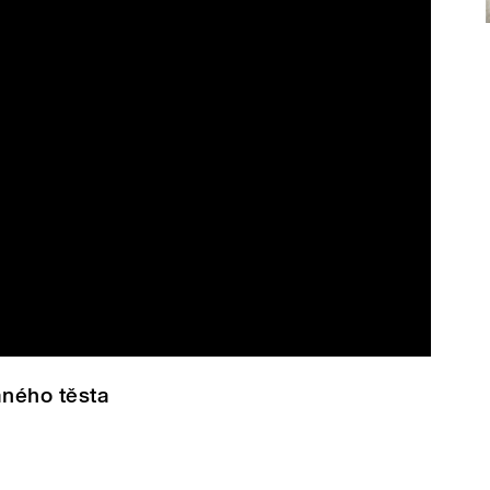
aného těsta dle Milady Charvátové
ného těsta