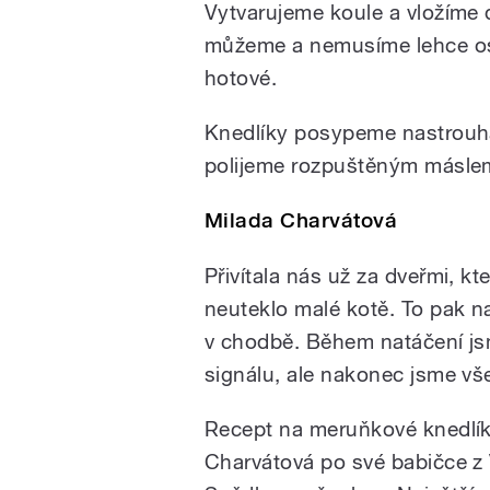
Vytvarujeme koule a vložíme 
můžeme a nemusíme lehce oso
hotové.
Knedlíky posypeme nastrouh
polijeme rozpuštěným másle
Milada Charvátová
Přivítala nás už za dveřmi, kt
neuteklo malé kotě. To pak n
v chodbě. Během natáčení js
signálu, ale nakonec jsme vš
Recept na meruňkové knedlík
Charvátová po své babičce z V