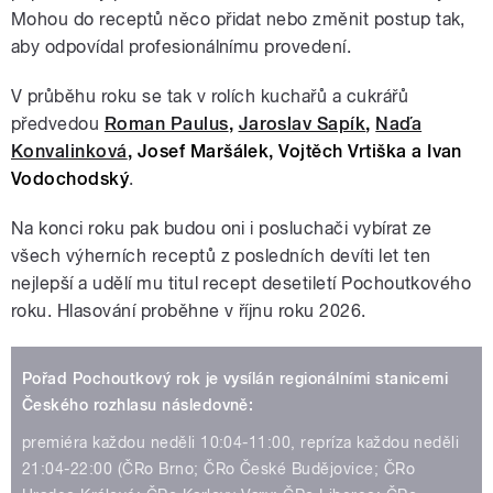
Mohou do receptů něco přidat nebo změnit postup tak,
aby odpovídal profesionálnímu provedení.
V průběhu roku se tak v rolích kuchařů a cukrářů
předvedou
Roman Paulus
,
Jaroslav Sapík
,
Naďa
Konvalinková
, Josef Maršálek, Vojtěch Vrtiška a Ivan
Vodochodský
.
Na konci roku pak budou oni i posluchači vybírat ze
všech výherních receptů z posledních devíti let ten
nejlepší a udělí mu titul recept desetiletí Pochoutkového
roku. Hlasování proběhne v říjnu roku 2026.
Pořad Pochoutkový rok je vysílán regionálními stanicemi
Českého rozhlasu následovně:
premiéra každou neděli 10:04-11:00, repríza každou neděli
21:04-22:00 (ČRo Brno; ČRo České Budějovice; ČRo