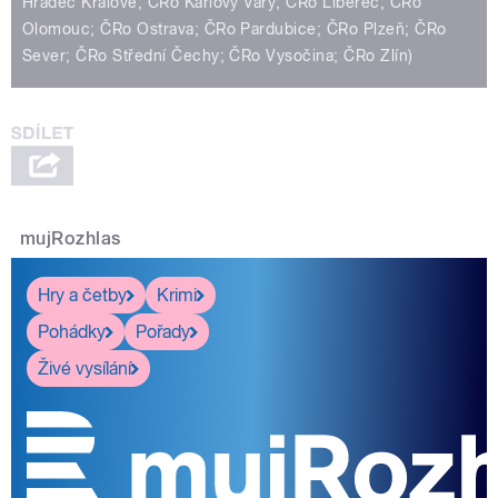
Hradec Králové; ČRo Karlovy Vary; ČRo Liberec; ČRo
Olomouc; ČRo Ostrava; ČRo Pardubice; ČRo Plzeň; ČRo
Sever; ČRo Střední Čechy; ČRo Vysočina; ČRo Zlín)
mujRozhlas
Hry a četby
Krimi
Pohádky
Pořady
Živé vysílání