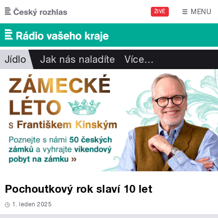
Přejít k hlavnímu obsahu
MENU
ŽIVĚ
Jídlo
Jak nás naladíte
Více
…
Pochoutkový rok slaví 10 let
1. leden 2025