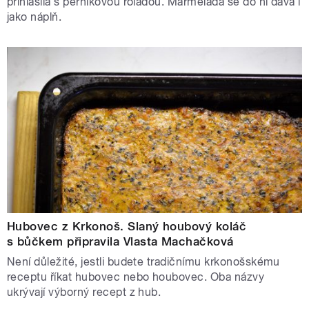
přihlásila s perníkovou roládou. Marmeláda se do ní dává i
jako náplň.
Hubovec z Krkonoš. Slaný houbový koláč
s bůčkem připravila Vlasta Machačková
Není důležité, jestli budete tradičnímu krkonošskému
receptu říkat hubovec nebo houbovec. Oba názvy
ukrývají výborný recept z hub.