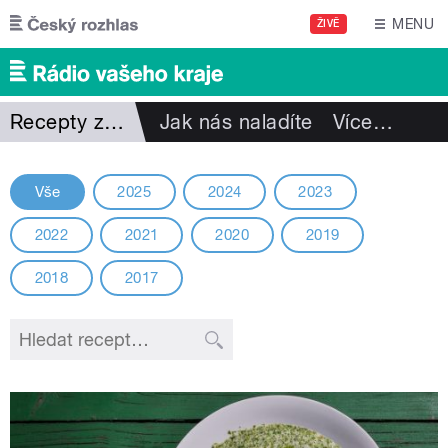
Přejít k hlavnímu obsahu
MENU
ŽIVĚ
Recepty z minulých ročníků
Jak nás naladíte
Více
…
Vše
2025
2024
2023
2022
2021
2020
2019
2018
2017