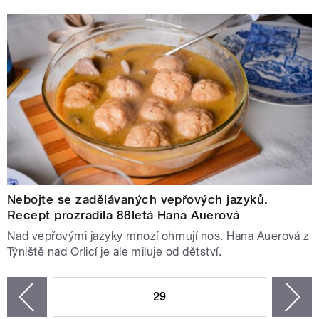
Nebojte se zadělávaných vepřových jazyků.
Recept prozradila 88letá Hana Auerová
Nad vepřovými jazyky mnozí ohrnují nos. Hana Auerová z
Týniště nad Orlicí je ale miluje od dětství.
STRÁNKY
29
n
zí