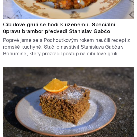
Cibulové gruli se hodí k uzenému. Speciální
úpravu brambor předvedl Stanislav Gabčo
Poprvé jsme se s Pochoutkovým rokem naučili recept z
romské kuchyně. Stačilo navštívit Stanislava Gabča v
Bohumíně, který prozradil postup na cibulové gruli.