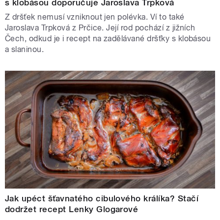
s klobásou doporučuje Jaroslava Trpková
Z dršťek nemusí vzniknout jen polévka. Ví to také
Jaroslava Trpková z Prčice. Její rod pochází z jižních
Čech, odkud je i recept na zadělávané dršťky s klobásou
a slaninou.
Jak upéct šťavnatého cibulového králíka? Stačí
dodržet recept Lenky Glogarové