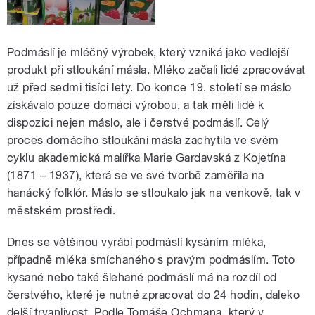
Podmáslí je mléčný výrobek, který vzniká jako vedlejší
produkt při stloukání másla. Mléko začali lidé zpracovávat
už před sedmi tisíci lety. Do konce 19. století se máslo
získávalo pouze domácí výrobou, a tak měli lidé k
dispozici nejen máslo, ale i čerstvé podmáslí. Celý
proces domácího stloukání másla zachytila ve svém
cyklu akademická malířka Marie Gardavská z Kojetína
(1871 – 1937), která se ve své tvorbě zaměřila na
hanácký folklór. Máslo se stloukalo jak na venkově, tak v
městském prostředí.
Dnes se většinou vyrábí podmáslí kysáním mléka,
případně mléka smíchaného s pravým podmáslím. Toto
kysané nebo také šlehané podmáslí má na rozdíl od
čerstvého, které je nutné zpracovat do 24 hodin, daleko
delší trvanlivost. Podle Tomáše Ochmana, který v