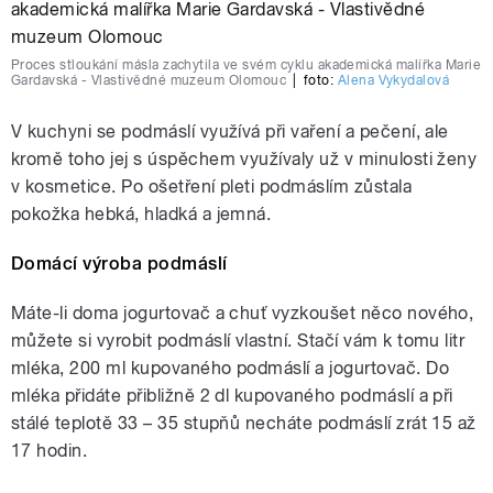
Proces stloukání másla zachytila ve svém cyklu akademická malířka Marie
Gardavská - Vlastivědné muzeum Olomouc
|
foto:
Alena Vykydalová
V kuchyni se podmáslí využívá při vaření a pečení, ale
kromě toho jej s úspěchem využívaly už v minulosti ženy
v kosmetice. Po ošetření pleti podmáslím zůstala
pokožka hebká, hladká a jemná.
Domácí výroba podmáslí
Máte-li doma jogurtovač a chuť vyzkoušet něco nového,
můžete si vyrobit podmáslí vlastní. Stačí vám k tomu litr
mléka, 200 ml kupovaného podmáslí a jogurtovač. Do
mléka přidáte přibližně 2 dl kupovaného podmáslí a při
stálé teplotě 33 – 35 stupňů necháte podmáslí zrát 15 až
17 hodin.