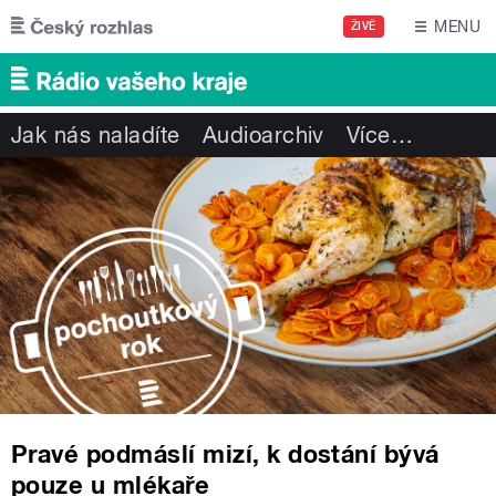
Přejít k hlavnímu obsahu
MENU
ŽIVĚ
Jak nás naladíte
Audioarchiv
Více
…
Pravé podmáslí mizí, k dostání bývá
pouze u mlékaře