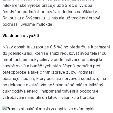
mlékárenské výrobě pracuje už 25 let, si výrobu
čerstvého podmáslí uchovávají dodnes například v
Rakousku a Švýcarsku. U nás ale už tradiční čerstvé
podmáslí uvidíme málokde.
Vlastnosti a využití
Nízký obsah tuku (pouze 0,5 %) ho předurčuje k zařazení
do jídelníčku lidí, kteří se snaží redukovat svou tělesnou
hmotnost, aminokyseliny v podmáslí zase přispívají ke
stavbě svalů a buněčných stěn. Vápník pomáhá proti
osteoporóze a také chrání zdravé zuby. Podmáslí
obsahuje i lecitin, který posiluje nervovou soustavu, má
ho dokonce dvakrát víc než plnotučné mléko. Mléčný
cukr dodává energii, napomáhá trávení a podporuje
vstřebávání minerálních látek – vápníku a hořčíku.