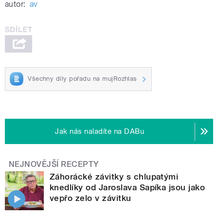
autor:
av
Všechny díly pořadu na mujRozhlas
Jak nás naladíte na DABu
NEJNOVĚJŠÍ RECEPTY
Záhorácké závitky s chlupatými
knedlíky od Jaroslava Sapíka jsou jako
vepřo zelo v závitku