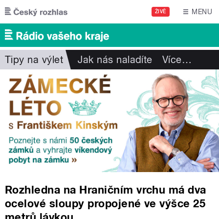
Přejít k hlavnímu obsahu
MENU
ŽIVĚ
Tipy na výlet
Jak nás naladíte
Více
…
Rozhledna na Hraničním vrchu má dva
ocelové sloupy propojené ve výšce 25
metrů lávkou