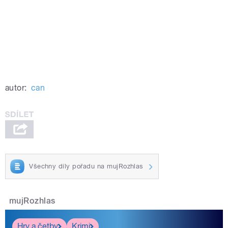
autor:
can
Všechny díly pořadu na mujRozhlas
mujRozhlas
Hry a četby
Krimi