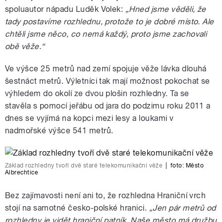
spoluautor nápadu Luděk Volek:
„Hned jsme věděli, že
tady postavíme rozhlednu, protože to je dobré místo. Ale
chtěli jsme něco, co nemá každý, proto jsme zachovali
obě věže.“
Ve výšce 25 metrů nad zemí spojuje věže lávka dlouhá
šestnáct metrů. Výletníci tak mají možnost pokochat se
výhledem do okolí ze dvou plošin rozhledny. Ta se
stavěla s pomocí jeřábu od jara do podzimu roku 2011 a
dnes se vyjímá na kopci mezi lesy a loukami v
nadmořské výšce 541 metrů.
Základ rozhledny tvoří dvě staré telekomunikační věže
|
foto:
Město
Albrechtice
Bez zajímavosti není ani to, že rozhledna Hraniční vrch
stojí na samotné česko-polské hranici.
„Jen pár metrů od
rozhledny je vidět hraniční patník. Naše město má družbu