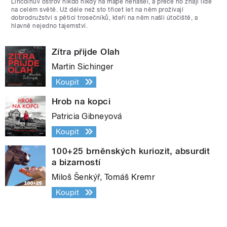
Lincolnův ostrov nikdo nikdy na mapě nenašel, a přece ho znají lidé
na celém světě. Už déle než sto třicet let na něm prožívají
dobrodružství s pěticí trosečníků, kteří na něm našli útočiště, a
hlavně nejedno tajemství.
Zítra přijde Olah
Martin Sichinger
Koupit
Hrob na kopci
Patricia Gibneyová
Koupit
100+25 brněnských kuriozit, absurdit
a bizarností
Miloš Šenkýř, Tomáš Kremr
Koupit