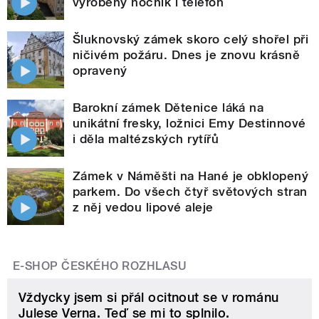
vyrobený nočník i telefon
Šluknovský zámek skoro celý shořel při
ničivém požáru. Dnes je znovu krásně
opravený
Barokní zámek Dětenice láká na
unikátní fresky, ložnici Emy Destinnové
i děla maltézských rytířů
Zámek v Náměšti na Hané je obklopený
parkem. Do všech čtyř světových stran
z něj vedou lipové aleje
E-SHOP ČESKÉHO ROZHLASU
Vždycky jsem si přál ocitnout se v románu
Julese Verna. Teď se mi to splnilo.