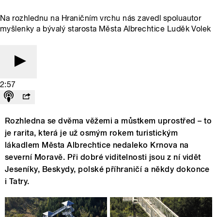
Na rozhlednu na Hraničním vrchu nás zavedl spoluautor
myšlenky a bývalý starosta Města Albrechtice Luděk Volek
2:57
Rozhledna se dvěma věžemi a můstkem uprostřed – to
je rarita, která je už osmým rokem turistickým
lákadlem Města Albrechtice nedaleko Krnova na
severní Moravě. Při dobré viditelnosti jsou z ní vidět
Jeseníky, Beskydy, polské příhraničí a někdy dokonce
i Tatry.