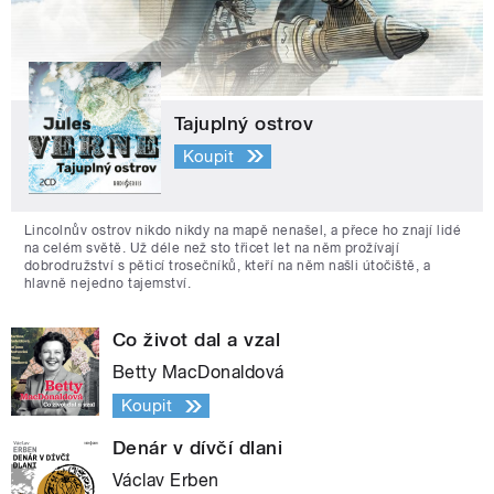
Tajuplný ostrov
Koupit
Lincolnův ostrov nikdo nikdy na mapě nenašel, a přece ho znají lidé
na celém světě. Už déle než sto třicet let na něm prožívají
dobrodružství s pěticí trosečníků, kteří na něm našli útočiště, a
hlavně nejedno tajemství.
Co život dal a vzal
Betty MacDonaldová
Koupit
Denár v dívčí dlani
Václav Erben