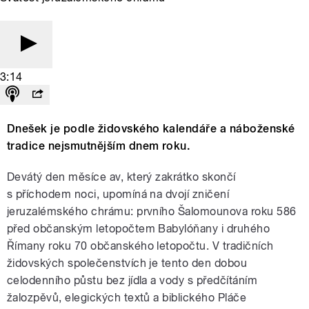
3:14
Dnešek je podle židovského kalendáře a náboženské
tradice nejsmutnějším dnem roku.
Devátý den měsíce av, který zakrátko skončí
s příchodem noci, upomíná na dvojí zničení
jeruzalémského chrámu: prvního Šalomounova roku 586
před občanským letopočtem Babylóňany i druhého
Římany roku 70 občanského letopočtu. V tradičních
židovských společenstvích je tento den dobou
celodenního půstu bez jídla a vody s předčítáním
žalozpěvů, elegických textů a biblického Pláče