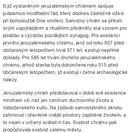
S již vystavěným jeruzalémským chrámem spojuje
judaismus modlitební řád, který dodnes částečně ožívá
při bohoslužbě Dne smíření. Samotný chrám se přitom
svým uspořádáním a rituálními předměty stal vzorem pro
podobu a výzdobu pozdějších synagog. Pro existenci
prvního jeruzalémského chrámu, jenž od roku 957 před
občanským letopočtem trval 371 let, existují nepřímé
doklady. Pro 585 let trvání druhého jeruzalémského
chrámu, jehož stavba byla dokončena roku 515 před
občanským letopočtem, již existují i četné archeologické
nálezy.
Jeruzalémský chrám představoval v době své existence
mnohem víc než jen centrum duchovního života a
náboženského kultu. Na způsob samostatného okrsku
zahrnoval i otevřené vnější prostory zaplněné životem, a
to nejen v určený sváteční čas. Svatost chrámu pak
propůjčovala svatost celému městu.