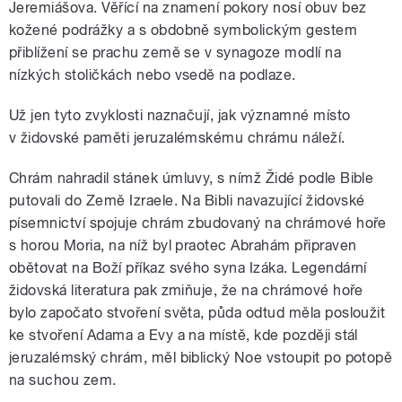
Jeremiášova. Věřící na znamení pokory nosí obuv bez
kožené podrážky a s obdobně symbolickým gestem
přiblížení se prachu země se v synagoze modlí na
nízkých stoličkách nebo vsedě na podlaze.
Už jen tyto zvyklosti naznačují, jak významné místo
v židovské paměti jeruzalémskému chrámu náleží.
Chrám nahradil stánek úmluvy, s nímž Židé podle Bible
putovali do Země Izraele. Na Bibli navazující židovské
písemnictví spojuje chrám zbudovaný na chrámové hoře
s horou Moria, na níž byl praotec Abrahám připraven
obětovat na Boží příkaz svého syna Izáka. Legendární
židovská literatura pak zmiňuje, že na chrámové hoře
bylo započato stvoření světa, půda odtud měla posloužit
ke stvoření Adama a Evy a na místě, kde později stál
jeruzalémský chrám, měl biblický Noe vstoupit po potopě
na suchou zem.