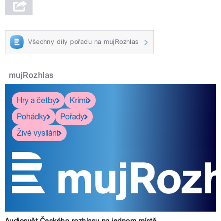
Všechny díly pořadu na mujRozhlas
mujRozhlas
Hry a četby
Krimi
Pohádky
Pořady
Živé vysílání