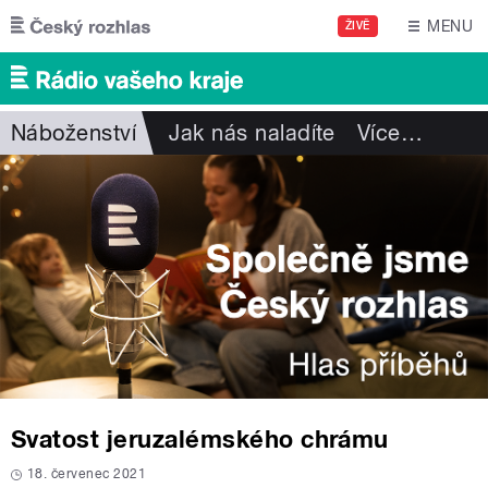
Přejít k hlavnímu obsahu
MENU
ŽIVĚ
Náboženství
Jak nás naladíte
Více
…
Svatost jeruzalémského chrámu
18. červenec 2021