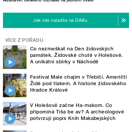
Audiosvět Českého rozhlasu na jednom místě
Jak nás naladíte na DABu
VÍCE Z POŘADU
Co nezmeškat na Den židovských
památek. Židovské chutě v Holešově.
A unikátní sbírky v Náchodě
Festival Male chajim v Třebíči. Američtí
Židé pod tlakem. A historie židovského
Hradce Králové
V Holešově začne Ha-makom. Co
připomíná Tiša be av? A archeologové
potvrzují popis Knih Makabejských