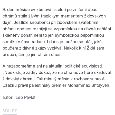
9. den měsíce av zůstává i staletí po zničení obou
chrámů stále živým tragickým mementem židovských
dějin. Jestliže snoubenci při židovském svatebním
obřadu dodnes rozbíjejí se vzpomínkou na dávné neštěstí
skleněný pohár, není to jen symbolickou připomínkou
smutku v čase radosti. I dnes je možno se ptát, jaké
poučení z dávné zkázy vyplývá. Nakolik k ní Židé sami
přispěli, čím je jim chrám dnes.
A nezapomeňme ani na aktuální politické souvislosti.
„Neexistuje žádný důkaz, že na chrámové hoře existoval
židovský chrám.“ Tak minulý měsíc v rozhovoru pro Al
Džazíru pravil palestinský premiér Mohammad Shtayyeh.
autor:
Leo Pavlát