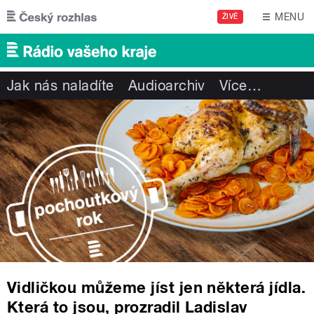
Přejít k hlavnímu obsahu
MENU
ŽIVĚ
Jak nás naladíte
Audioarchiv
Více
…
Vidličkou můžeme jíst jen některá jídla.
Která to jsou, prozradil Ladislav