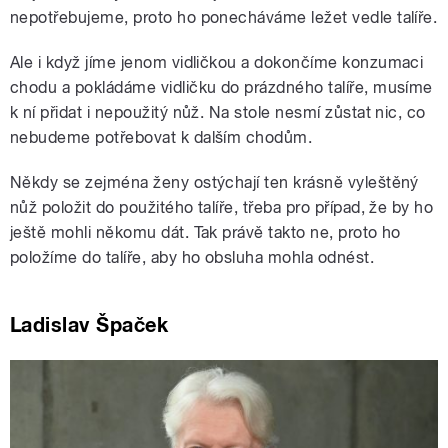
nepotřebujeme, proto ho ponecháváme ležet vedle talíře.
Ale i když jíme jenom vidličkou a dokončíme konzumaci
chodu a pokládáme vidličku do prázdného talíře, musíme
k ní přidat i nepoužitý nůž. Na stole nesmí zůstat nic, co
nebudeme potřebovat k dalším chodům.
Někdy se zejména ženy ostýchají ten krásně vyleštěný
nůž položit do použitého talíře, třeba pro případ, že by ho
ještě mohli někomu dát. Tak právě takto ne, proto ho
položíme do talíře, aby ho obsluha mohla odnést.
Ladislav Špaček