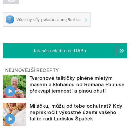
Všechny díly pořadu na mujRozhlas
Jak nás naladíte na DABu
NEJNOVĚJŠÍ RECEPTY
Tvarohové taštičky plněné mletým
masem a klobásou od Romana Pauluse
překvapí jemností a plnou chutí
Miláčku, můžu od tebe ochutnat? Kdy
nepřekročit výsostné území vašeho
talíře radí Ladislav Špaček