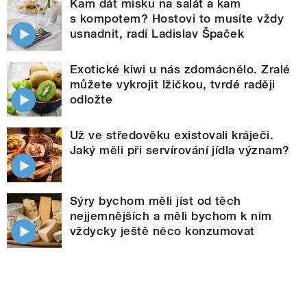
Kam dát misku na salát a kam
s kompotem? Hostovi to musíte vždy
usnadnit, radí Ladislav Špaček
Exotické kiwi u nás zdomácnělo. Zralé
můžete vykrojit lžičkou, tvrdé raději
odložte
Už ve středověku existovali kráječi.
Jaký měli při servírování jídla význam?
Sýry bychom měli jíst od těch
nejjemnějších a měli bychom k nim
vždycky ještě něco konzumovat