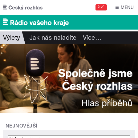
Přejít k hlavnímu obsahu
MENU
ŽIVĚ
Výlety
Jak nás naladíte
Více
…
NEJNOVĚJŠÍ