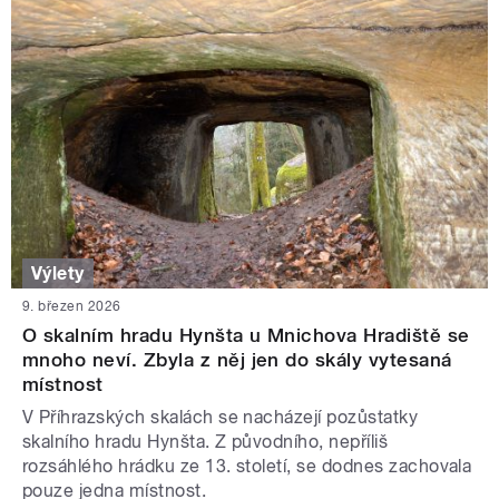
Výlety
9. březen 2026
O skalním hradu Hynšta u Mnichova Hradiště se
mnoho neví. Zbyla z něj jen do skály vytesaná
místnost
V Příhrazských skalách se nacházejí pozůstatky
skalního hradu Hynšta. Z původního, nepříliš
rozsáhlého hrádku ze 13. století, se dodnes zachovala
pouze jedna místnost.