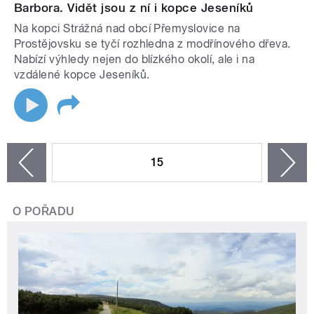
Barbora. Vidět jsou z ní i kopce Jeseníků
Na kopci Strážná nad obcí Přemyslovice na
Prostějovsku se tyčí rozhledna z modřínového dřeva.
Nabízí výhledy nejen do blízkého okolí, ale i na
vzdálené kopce Jeseníků.
STRÁNKY
15
n
zí
O POŘADU