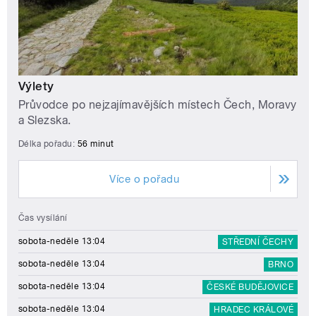
Výlety
Průvodce po nejzajímavějších místech Čech, Moravy
a Slezska.
Délka pořadu:
56 minut
Více o pořadu
Čas vysílání
sobota-neděle 13:04
STŘEDNÍ ČECHY
sobota-neděle 13:04
BRNO
sobota-neděle 13:04
ČESKÉ BUDĚJOVICE
sobota-neděle 13:04
HRADEC KRÁLOVÉ