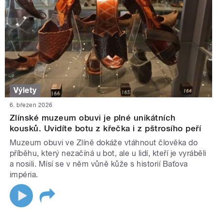
Výlety
6. březen 2026
Zlínské muzeum obuvi je plné unikátních
kousků. Uvidíte botu z křečka i z pštrosího peří
Muzeum obuvi ve Zlíně dokáže vtáhnout člověka do
příběhu, který nezačíná u bot, ale u lidí, kteří je vyráběli
a nosili. Mísí se v něm vůně kůže s historií Baťova
impéria.