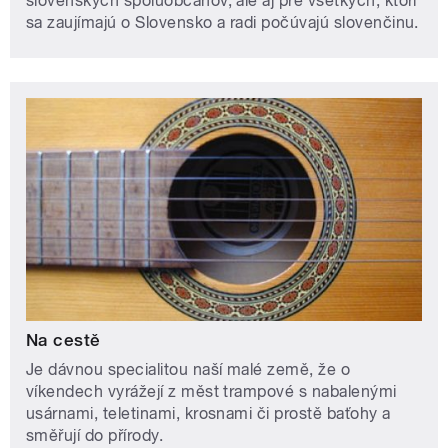
slovenských spoluobčanov, ale aj pre všetkých, ktorí
sa zaujímajú o Slovensko a radi počúvajú slovenčinu.
Na cestě
Je dávnou specialitou naší malé země, že o
víkendech vyrážejí z měst trampové s nabalenými
usárnami, teletinami, krosnami či prostě baťohy a
směřují do přírody.