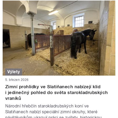
Výlety
5. březen 2026
Zimní prohlídky ve Slatiňanech nabízejí klid
i jedinečný pohled do světa starokladrubských
vraníků
Národní hřebčín starokladrubských koní ve
Slatiňanech nabízí speciální zimní okruhy, které
návštěvníkům ukazují práci se zvířaty, historickou