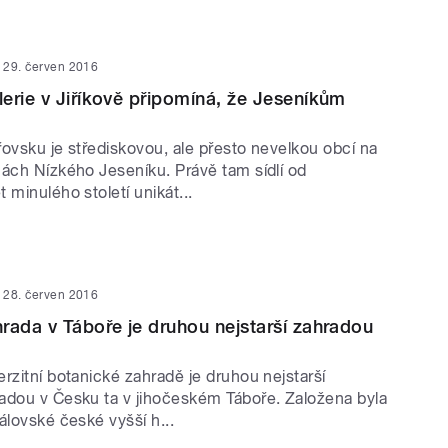
29. červen 2016
erie v Jiříkově připomíná, že Jeseníkům
ovsku je střediskovou, ale přesto nevelkou obcí na
nách Nízkého Jeseníku. Právě tam sídlí od
 minulého století unikát...
28. červen 2016
rada v Táboře je druhou nejstarší zahradou
rzitní botanické zahradě je druhou nejstarší
adou v Česku ta v jihočeském Táboře. Založena byla
álovské české vyšší h...