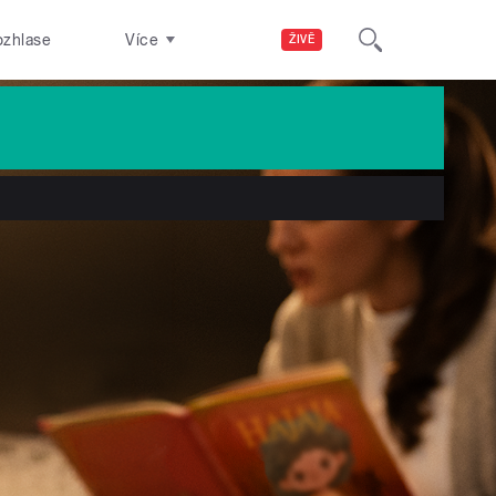
ozhlase
Více
ŽIVĚ