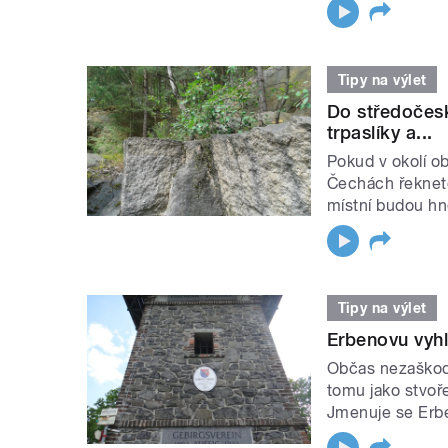
Tipy na výlet
Do středočesk
trpaslíky a...
Pokud v okolí o
Čechách řeknete
místní budou hne
Tipy na výlet
Erbenovu vyhl
Občas nezaškodí
tomu jako stvoř
Jmenuje se Erbe