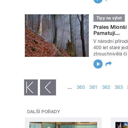
Tipy na výlet
Prales Mionší
Pamatují...
V národní příro
400 let staré je
ztrouchnivělá či
STRÁNKY
…
360
361
362
363
« první
‹ předchozí
DALŠÍ POŘADY