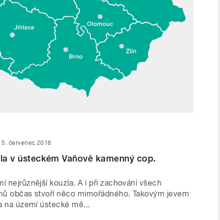
5. červenec 2016
etla v ústeckém Vaňově kamenný cop.
í nejrůznější kouzla. A i při zachování všech
onů občas stvoří něco mimořádného. Takovým jevem
la na území ústecké mě...