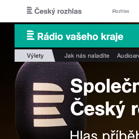
Přejít k hlavnímu obsahu
iRozhlas
Výlety
Jak nás naladíte
Audioar