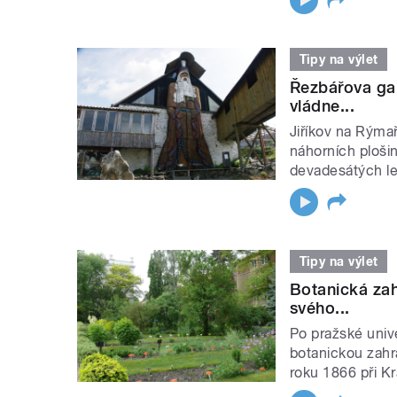
Tipy na výlet
Řezbářova gal
vládne...
Jiříkov na Rýmař
náhorních ploši
devadesátých let
Tipy na výlet
Botanická zah
svého...
Po pražské unive
botanickou zahr
roku 1866 při Kr