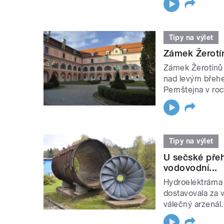
Tipy na výlet
Zámek Žerotínů
Zámek Žerotínů 
nad levým břeh
Pernštejna v roc
Tipy na výlet
U sečské přeh
vodovodní...
Hydroelektrárna
dostavovala za v
válečný arzenál. 