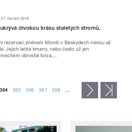
27. červen 2016
 ukrývá divokou krásu staletých stromů.
dní rezervaci jménem Mionší v Beskydech rostou až
dle. Jejich letité kmeny, nebo často už jen
 mechem obrostlá torza,...
364
365
366
367
368
…
následující ›
posled