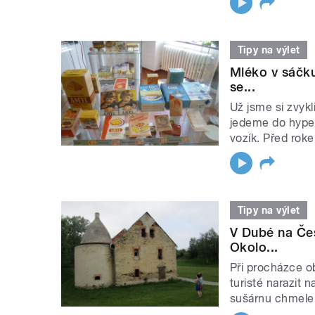
Tipy na výlet
Mléko v sáčku 
se...
Už jsme si zvyk
jedeme do hyper
vozík. Před rok
Tipy na výlet
V Dubé na Čes
Okolo...
Při procházce 
turisté narazit
sušárnu chmele.