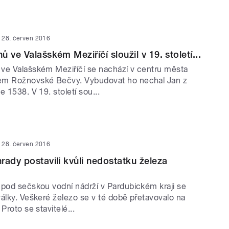
28. červen 2016
 ve Valašském Meziříčí sloužil v 19. století...
ve Valašském Meziříčí se nachází v centru města
em Rožnovské Bečvy. Vybudovat ho nechal Jan z
e 1538. V 19. století sou...
28. červen 2016
rady postavili kvůli nedostatku železa
 pod sečskou vodní nádrží v Pardubickém kraji se
álky. Veškeré železo se v té době přetavovalo na
Proto se stavitelé...