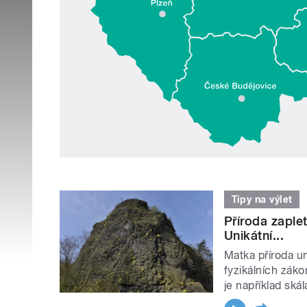
Tipy na výlet
Příroda zapl
Unikátní...
Matka příroda um
fyzikálních zák
je například ská