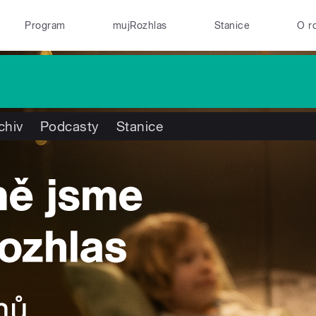
Program
mujRozhlas
Stanice
O r
chiv
Podcasty
Stanice