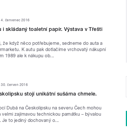
4. červenec 2016
i skládaný toaletní papír. Výstava v Třešti
li, že když něco potřebujeme, sedneme do auta a
marketu. K autu pak dotlačíme vrchovatý nákupní
em 1989 ale k nákupu ob...
30. červen 2016
kolipsku stojí unikátní sušárna chmele.
obcí Dubá na Českolipsku na severu Čech mohou
 na velmi zajímavou technickou památku – bývalou
 Je to jediný dochovaný o...