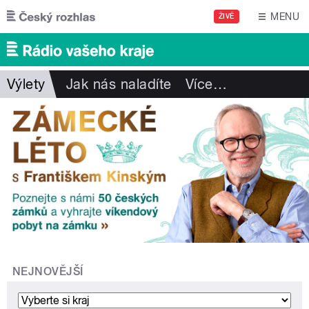
Přejít k hlavnímu obsahu
MENU
ŽIVĚ
Výlety
Jak nás naladíte
Více
…
NEJNOVĚJŠÍ