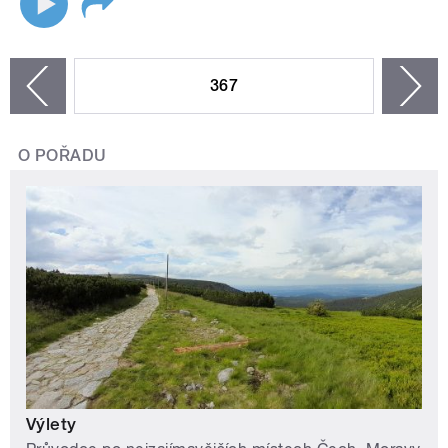
STRÁNKY
367
n
zí
O POŘADU
Výlety