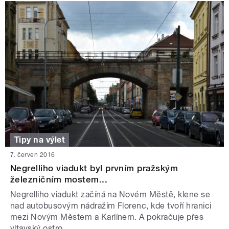
Tipy na výlet
7. červen 2016
Negrelliho viadukt byl prvním pražským
železničním mostem...
Negrelliho viadukt začíná na Novém Městě, klene se
nad autobusovým nádražím Florenc, kde tvoří hranici
mezi Novým Městem a Karlínem. A pokračuje přes
vltavský ostro...