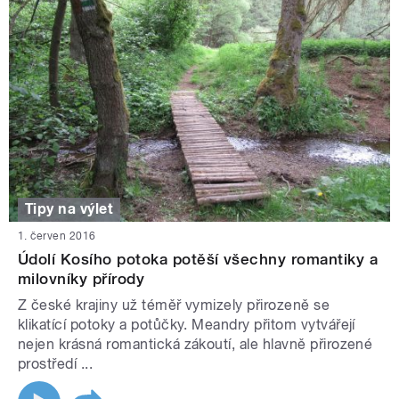
Tipy na výlet
1. červen 2016
Údolí Kosího potoka potěší všechny romantiky a
milovníky přírody
Z české krajiny už téměř vymizely přirozeně se
klikatící potoky a potůčky. Meandry přitom vytvářejí
nejen krásná romantická zákoutí, ale hlavně přirozené
prostředí ...