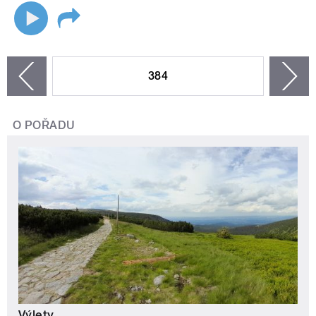
STRÁNKY
384
n
zí
O POŘADU
Výlety