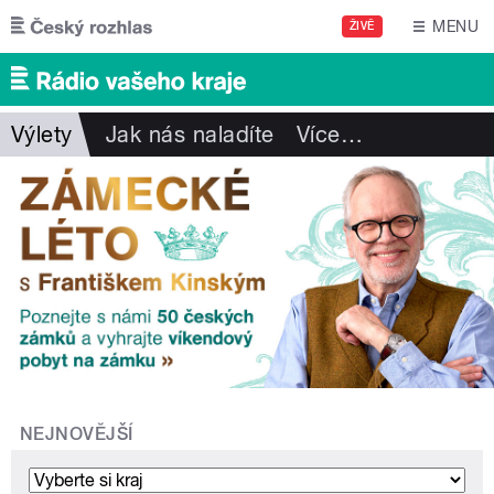
Přejít k hlavnímu obsahu
MENU
ŽIVĚ
Výlety
Jak nás naladíte
Více
…
NEJNOVĚJŠÍ