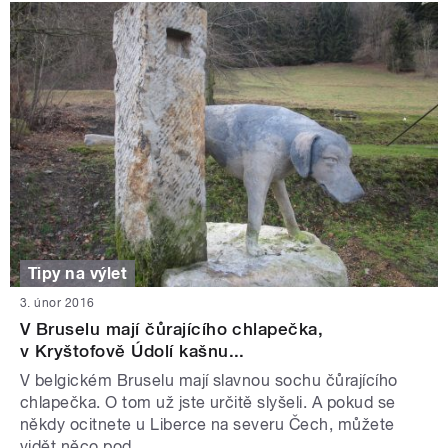
Tipy na výlet
3. únor 2016
V Bruselu mají čůrajícího chlapečka,
v Kryštofově Údolí kašnu...
V belgickém Bruselu mají slavnou sochu čůrajícího
chlapečka. O tom už jste určitě slyšeli. A pokud se
někdy ocitnete u Liberce na severu Čech, můžete
vidět něco pod...